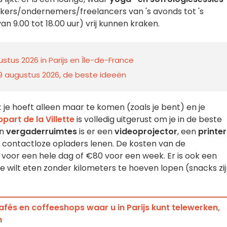
kers/ondernemers/freelancers van 's avonds tot 's
n 9.00 tot 18.00 uur) vrij kunnen kraken.
stus 2026 in Parijs en Île-de-France
n 9 augustus 2026, de beste ideeën
: je hoeft alleen maar te komen (zoals je bent) en je
part de la Villette
is volledig uitgerust om je in de beste
n
vergaderruimtes
is er een
videoprojector
, een
printer
je contactloze opladers lenen. De kosten van de
oor een hele dag of €80 voor een week. Er is ook een
pje wilt eten zonder kilometers te hoeven lopen (snacks zi
fés en coffeeshops waar u in Parijs kunt telewerken,
n