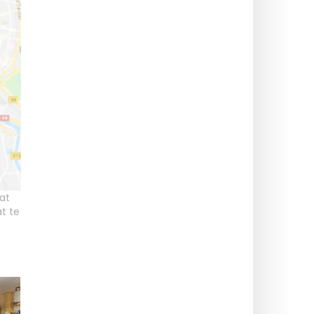
at
t te