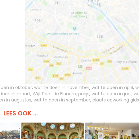
doen in oktober
,
wat te doen in november
,
wat te doen in april
,
w
 doen in maart
,
Wijk Pont de Flandre
,
parijs
,
wat te doen in juni
,
wa
en in augustus
,
wat te doen in september
,
plaats coworking gids
LEES OOK ...