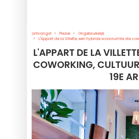
ontvangst
Plezier
Ongebruikelijk
L'Appart de la Villette, een hybride woonruimte die co
L'APPART DE LA VILLET
COWORKING, CULTUUR 
19E A