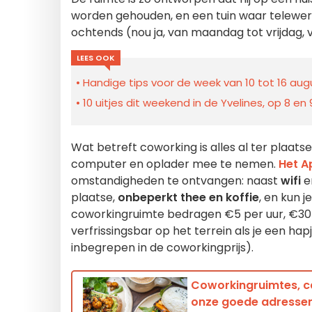
worden gehouden, en een tuin waar telewer
ochtends (nou ja, van maandag tot vrijdag, va
LEES OOK
Handige tips voor de week van 10 tot 16 augu
10 uitjes dit weekend in de Yvelines, op 8 e
Wat betreft coworking is alles al ter plaatse
computer en oplader mee te nemen.
Het Ap
omstandigheden te ontvangen: naast
wifi
e
plaatse,
onbeperkt thee en koffie
, en kun 
coworkingruimte bedragen €5 per uur, €30 v
verfrissingsbar op het terrein als je een ha
inbegrepen in de coworkingprijs).
Coworkingruimtes, ca
onze goede adresse