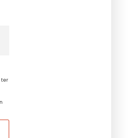
ter
jn