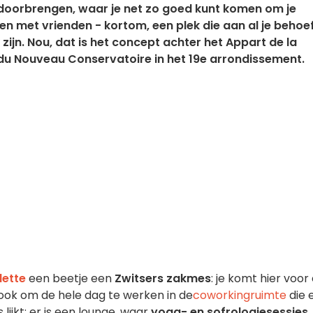
 doorbrengen, waar je net zo goed kunt komen om je
en met vrienden - kortom, een plek die aan al je behoe
 zijn. Nou, dat is het concept achter het Appart de la
 du Nouveau Conservatoire in het 19e arrondissement.
lette
een beetje een
Zwitsers zakmes
: je komt hier voor
ook om de hele dag te werken in de
coworkingruimte
die e
lijkt: er is een lounge, waar
yoga- en sofrologiesessies