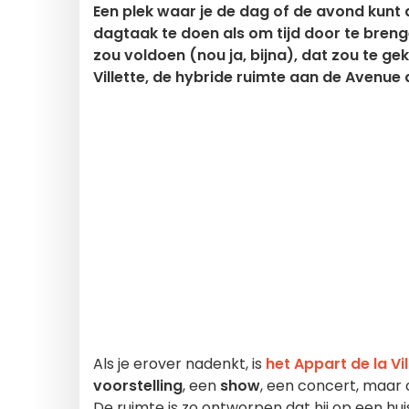
Een plek waar je de dag of de avond kunt
dagtaak te doen als om tijd door te breng
zou voldoen (nou ja, bijna), dat zou te gek
Villette, de hybride ruimte aan de Avenue
Als je erover nadenkt, is
het Appart de la Vil
voorstelling
, een
show
, een concert, maar 
De ruimte is zo ontworpen dat hij op een huis 