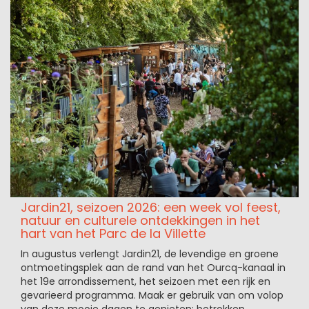
Jardin21, seizoen 2026: een week vol feest,
natuur en culturele ontdekkingen in het
hart van het Parc de la Villette
In augustus verlengt Jardin21, de levendige en groene
ontmoetingsplek aan de rand van het Ourcq-kanaal in
het 19e arrondissement, het seizoen met een rijk en
gevarieerd programma. Maak er gebruik van om volop