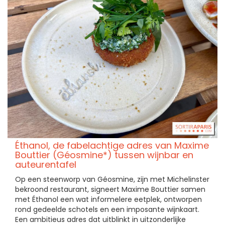
Éthanol, de fabelachtige adres van Maxime
Bouttier (Géosmine*) tussen wijnbar en
auteurentafel
Op een steenworp van Géosmine, zijn met Michelinster
bekroond restaurant, signeert Maxime Bouttier samen
met Éthanol een wat informelere eetplek, ontworpen
rond gedeelde schotels en een imposante wijnkaart.
Een ambitieus adres dat uitblinkt in uitzonderlijke