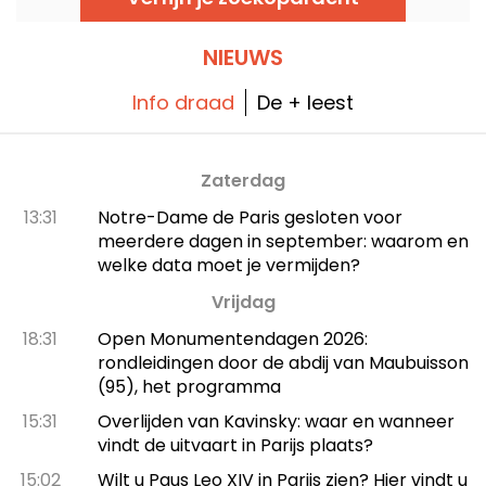
elektrische board. Wij hebben deze ludieke
(en verfrissende) activiteit uitgeprobeerd,
tussen glijden, drijvend zwembad en het
beachclubgevoel.
NIEUWS
Info draad
De + leest
Zaterdag
13:31
Notre-Dame de Paris gesloten voor
meerdere dagen in september: waarom en
welke data moet je vermijden?
Vrijdag
18:31
Open Monumentendagen 2026:
rondleidingen door de abdij van Maubuisson
(95), het programma
15:31
Overlijden van Kavinsky: waar en wanneer
vindt de uitvaart in Parijs plaats?
15:02
Wilt u Paus Leo XIV in Parijs zien? Hier vindt u