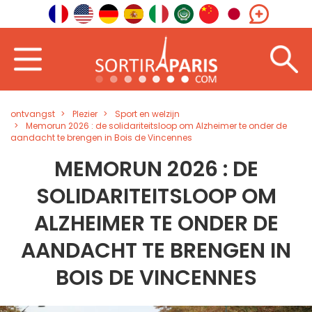
ontvangst
Plezier
Sport en welzijn
Memorun 2026 : de solidariteitsloop om Alzheimer te onder de
aandacht te brengen in Bois de Vincennes
MEMORUN 2026 : DE
SOLIDARITEITSLOOP OM
ALZHEIMER TE ONDER DE
AANDACHT TE BRENGEN IN
BOIS DE VINCENNES