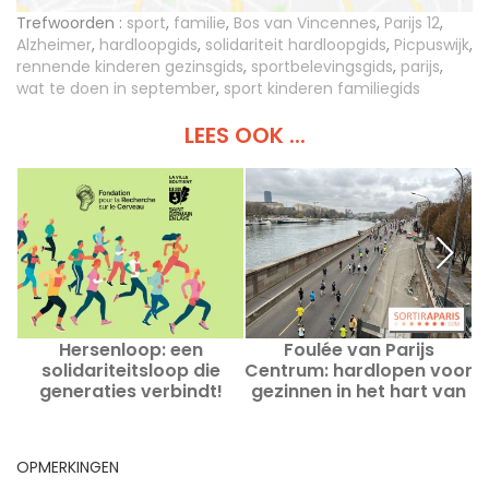
Trefwoorden :
sport
,
familie
,
Bos van Vincennes
,
Parijs 12
,
Alzheimer
,
hardloopgids
,
solidariteit hardloopgids
,
Picpuswijk
,
rennende kinderen gezinsgids
,
sportbelevingsgids
,
parijs
,
wat te doen in september
,
sport kinderen familiegids
LEES OOK ...
Hersenloop: een
Foulée van Parijs
solidariteitsloop die
Centrum: hardlopen voor
s
generaties verbindt!
gezinnen in het hart van
Parijs
OPMERKINGEN