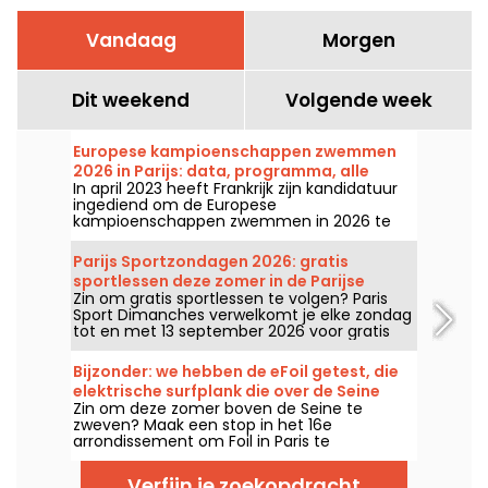
Vandaag
Morgen
Dit weekend
Volgende week
Europese kampioenschappen zwemmen
2026 in Parijs: data, programma, alle
In april 2023 heeft Frankrijk zijn kandidatuur
informatie over de competitie
ingediend om de Europese
kampioenschappen zwemmen in 2026 te
organiseren. Van 31 juli tot en met 16
augustus staat het Olympisch
Parijs Sportzondagen 2026: gratis
Zwemcentrum klaar om onze zwemmers
sportlessen deze zomer in de Parijse
aan te moedigen. Hier vind je alle informatie
Zin om gratis sportlessen te volgen? Paris
parken
die je moet weten over de competitie en de
Sport Dimanches verwelkomt je elke zondag
onderdelen!
tot en met 13 september 2026 voor gratis
sportsessies zonder inschrijving!
Bijzonder: we hebben de eFoil getest, die
elektrische surfplank die over de Seine
Zin om deze zomer boven de Seine te
glijdt, in een jachthaven in het 16e
zweven? Maak een stop in het 16e
arrondissement.
arrondissement om Foil in Paris te
ontdekken, een stedelijke marina die je laat
kennismaken met de eFoil, dit futuristische
Verfijn je zoekopdracht