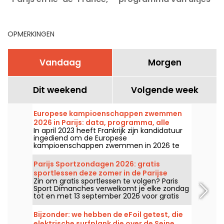
op 8 en 9 augustus 2026?
die je niet mag missen
h
OPMERKINGEN
Vandaag
Morgen
Dit weekend
Volgende week
Europese kampioenschappen zwemmen
2026 in Parijs: data, programma, alle
In april 2023 heeft Frankrijk zijn kandidatuur
informatie over de competitie
ingediend om de Europese
kampioenschappen zwemmen in 2026 te
organiseren. Van 31 juli tot en met 16
augustus staat het Olympisch
Parijs Sportzondagen 2026: gratis
Zwemcentrum klaar om onze zwemmers
sportlessen deze zomer in de Parijse
aan te moedigen. Hier vind je alle informatie
Zin om gratis sportlessen te volgen? Paris
parken
die je moet weten over de competitie en de
Sport Dimanches verwelkomt je elke zondag
onderdelen!
tot en met 13 september 2026 voor gratis
sportsessies zonder inschrijving!
Bijzonder: we hebben de eFoil getest, die
elektrische surfplank die over de Seine