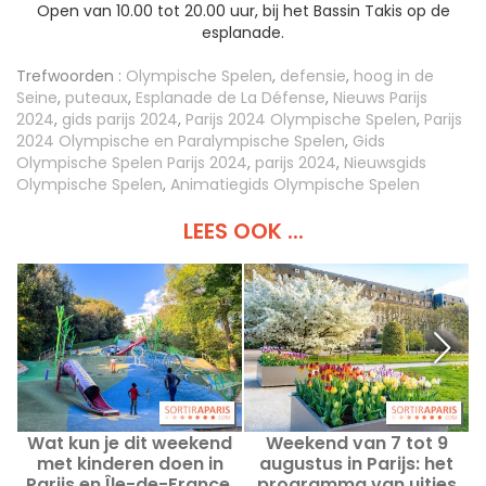
Open van 10.00 tot 20.00 uur, bij het Bassin Takis op de
esplanade.
Trefwoorden :
Olympische Spelen
,
defensie
,
hoog in de
Seine
,
puteaux
,
Esplanade de La Défense
,
Nieuws Parijs
2024
,
gids parijs 2024
,
Parijs 2024 Olympische Spelen
,
Parijs
2024 Olympische en Paralympische Spelen
,
Gids
Olympische Spelen Parijs 2024
,
parijs 2024
,
Nieuwsgids
Olympische Spelen
,
Animatiegids Olympische Spelen
LEES OOK ...
Wat kun je dit weekend
Weekend van 7 tot 9
1
met kinderen doen in
augustus in Parijs: het
o
Parijs en Île-de-France,
programma van uitjes