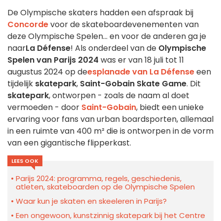
De Olympische skaters hadden een afspraak bij
Concorde
voor de skateboardevenementen van
deze Olympische Spelen... en voor de anderen ga je
naar
La Défense
! Als onderdeel van de
Olympische
Spelen van
Parijs 2024
was er van 18 juli tot 11
augustus 2024 op de
esplanade van La Défense
een
tijdelijk
skatepark
,
Saint-Gobain Skate Game
. Dit
skatepark
, ontworpen - zoals de naam al doet
vermoeden - door
Saint-Gobain
, biedt een unieke
ervaring voor fans van urban boardsporten, allemaal
in een ruimte van 400 m² die is ontworpen in de vorm
van een gigantische flipperkast.
LEES OOK
Parijs 2024: programma, regels, geschiedenis,
atleten, skateboarden op de Olympische Spelen
Waar kun je skaten en skeeleren in Parijs?
Een ongewoon, kunstzinnig skatepark bij het Centre