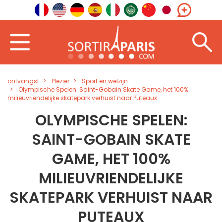
ontvangst
Plezier
Sport en welzijn
Olympische Spelen: Saint-Gobain Skate Game, het 100%
milieuvriendelijke skatepark verhuist naar Puteaux
OLYMPISCHE SPELEN:
SAINT-GOBAIN SKATE
GAME, HET 100%
MILIEUVRIENDELIJKE
SKATEPARK VERHUIST NAAR
PUTEAUX