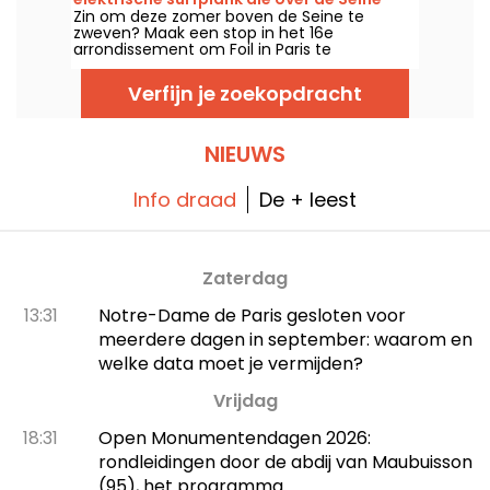
Zin om deze zomer boven de Seine te
glijdt, in een jachthaven in het 16e
zweven? Maak een stop in het 16e
arrondissement.
arrondissement om Foil in Paris te
ontdekken, een stedelijke marina die je laat
kennismaken met de eFoil, dit futuristische
Verfijn je zoekopdracht
elektrische board. Wij hebben deze ludieke
(en verfrissende) activiteit uitgeprobeerd,
tussen glijden, drijvend zwembad en het
beachclubgevoel.
NIEUWS
Info draad
De + leest
Zaterdag
13:31
Notre-Dame de Paris gesloten voor
meerdere dagen in september: waarom en
welke data moet je vermijden?
Vrijdag
18:31
Open Monumentendagen 2026:
rondleidingen door de abdij van Maubuisson
(95), het programma