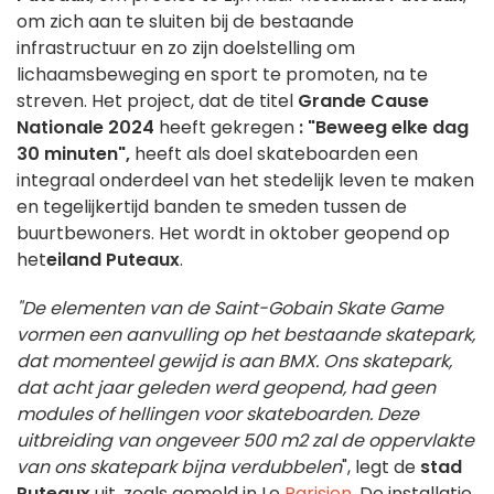
om zich aan te sluiten bij de bestaande
infrastructuur en zo zijn doelstelling om
lichaamsbeweging en sport te promoten, na te
streven. Het project, dat de titel
Grande Cause
Nationale 2024
heeft gekregen
: "Beweeg elke dag
30 minuten",
heeft als doel skateboarden een
integraal onderdeel van het stedelijk leven te maken
en tegelijkertijd banden te smeden tussen de
buurtbewoners. Het wordt in oktober geopend op
het
eiland Puteaux
.
"De elementen van de Saint-Gobain Skate Game
vormen een aanvulling op het bestaande skatepark,
dat momenteel gewijd is aan BMX. Ons skatepark,
dat acht jaar geleden werd geopend, had geen
modules of hellingen voor skateboarden. Deze
uitbreiding van ongeveer 500 m2 zal de oppervlakte
van ons skatepark bijna verdubbelen
", legt de
stad
Puteaux
uit, zoals gemeld in Le
Parisien
. De installatie