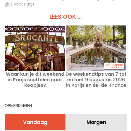
gids voor Parijs
LEES OOK ...
Waar kun je dit weekend
De weekendtips van 7 tot
in Parijs snuffelen naar
en met 9 augustus 2026
koopjes?
in Parijs en Île-de-France
Rommelmarkten en
vrijmarkten van
zaterdag 8 tot en met
OPMERKINGEN
zondag 9 augustus 2026
Vandaag
Morgen