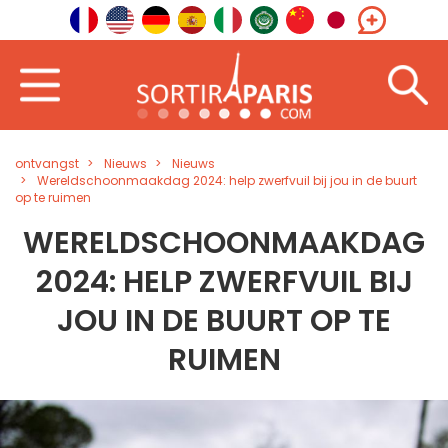
ontvangst
Nieuws
Nieuws
Wereldschoonmaakdag 2024: help zwerfvuil bij jou in de buurt
op te ruimen
WERELDSCHOONMAAKDAG
2024: HELP ZWERFVUIL BIJ
JOU IN DE BUURT OP TE
RUIMEN