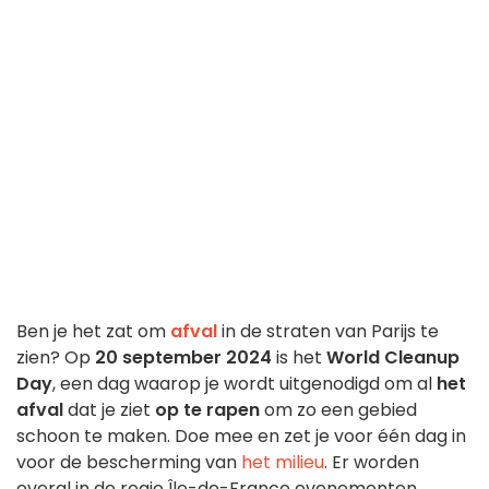
Ben je het zat om
afval
in de straten van Parijs te
zien? Op
20 september 2024
is het
World Cleanup
Day
, een dag waarop je wordt uitgenodigd om al
het
afval
dat je ziet
op te rapen
om zo een gebied
schoon te maken. Doe mee en zet je voor één dag in
voor de bescherming van
het milieu
. Er worden
overal in de regio Île-de-France evenementen