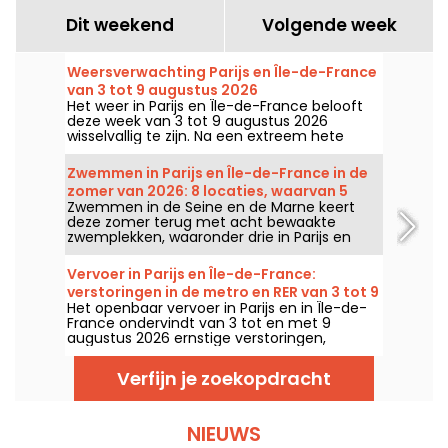
Dit weekend
Volgende week
Weersverwachting Parijs en Île-de-France
van 3 tot 9 augustus 2026
Het weer in Parijs en Île-de-France belooft
deze week van 3 tot 9 augustus 2026
wisselvallig te zijn. Na een extreem hete
maandag met kans op onweer, zullen de
temperaturen geleidelijk dalen voordat het
Zwemmen in Parijs en Île-de-France in de
in het weekend weer warmer en zonniger
zomer van 2026: 8 locaties, waarvan 5
wordt.
Zwemmen in de Seine en de Marne keert
gratis langs de Seine en de Marne
deze zomer terug met acht bewaakte
zwemplekken, waaronder drie in Parijs en
een gloednieuwe plek in Seine-Saint-Denis.
Ze staan vanaf 20 juni klaar voor sommigen
Vervoer in Parijs en Île-de-France:
en vanaf 4 juli voor anderen, tot eind
verstoringen in de metro en RER van 3 tot 9
augustus 2026.
Het openbaar vervoer in Parijs en in Île-de-
augustus 2026
France ondervindt van 3 tot en met 9
augustus 2026 ernstige verstoringen,
doordat de grote zomerwerkzaamheden
sommige lijnen flink treffen, meldt RATP en
Verfijn je zoekopdracht
SNCF.
NIEUWS