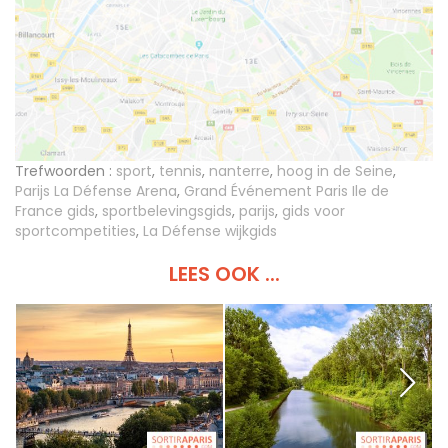
Trefwoorden :
sport
,
tennis
,
nanterre
,
hoog in de Seine
,
Parijs La Défense Arena
,
Grand Événement Paris Ile de
France gids
,
sportbelevingsgids
,
parijs
,
gids voor
sportcompetities
,
La Défense wijkgids
LEES OOK ...