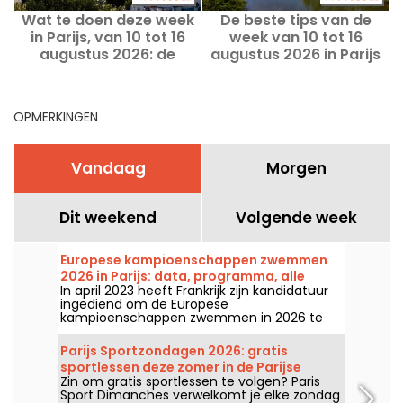
Wat te doen deze week
De beste tips van de
in Parijs, van 10 tot 16
week van 10 tot 16
augustus 2026: de
augustus 2026 in Parijs
onmisbare uitjes
en Île-de-France
OPMERKINGEN
Vandaag
Morgen
Dit weekend
Volgende week
Europese kampioenschappen zwemmen
2026 in Parijs: data, programma, alle
In april 2023 heeft Frankrijk zijn kandidatuur
informatie over de competitie
ingediend om de Europese
kampioenschappen zwemmen in 2026 te
organiseren. Van 31 juli tot en met 16
augustus staat het Olympisch
Parijs Sportzondagen 2026: gratis
Zwemcentrum klaar om onze zwemmers
sportlessen deze zomer in de Parijse
aan te moedigen. Hier vind je alle informatie
Zin om gratis sportlessen te volgen? Paris
parken
die je moet weten over de competitie en de
Sport Dimanches verwelkomt je elke zondag
onderdelen!