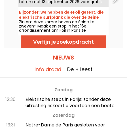
tot en met 13 september 2026 voor gratis
sportsessies zonder inschrijving!
Bijzonder: we hebben de eFoil getest, die
elektrische surfplank die over de Seine
Zin om deze zomer boven de Seine te
glijdt, in een jachthaven in het 16e
zweven? Maak een stop in het 16e
arrondissement.
arrondissement om Foil in Paris te
ontdekken, een stedelijke marina die je laat
kennismaken met de eFoil, dit futuristische
Verfijn je zoekopdracht
elektrische board. Wij hebben deze ludieke
(en verfrissende) activiteit uitgeprobeerd,
tussen glijden, drijvend zwembad en het
beachclubgevoel.
NIEUWS
Info draad
De + leest
Zondag
12:36
Elektrische steps in Parijs: zonder deze
uitrusting riskeert u voortaan een boete.
Zaterdag
13:31
Notre-Dame de Paris gesloten voor