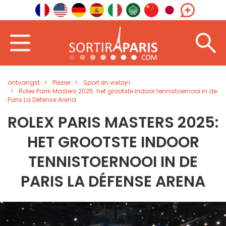
ontvangst
Plezier
Sport en welzijn
Rolex Paris Masters 2025: het grootste indoor tennistoernooi in de
Paris La Défense Arena
ROLEX PARIS MASTERS 2025:
HET GROOTSTE INDOOR
TENNISTOERNOOI IN DE
PARIS LA DÉFENSE ARENA