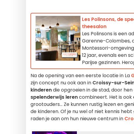
Les Polinsons, de sp
theesalon
Les Polinsons is een a
Garenne-Colombes, op 
Montessori-omgeving 
12 jaar, evenals een s
Parijse gezinnen. Her
Na de opening van een eerste locatie in La
zijn concept nu ook aan in
Croissy-sur-Sei
kinderen
die opgroeien in de stad, door hen
spelenderwijs leren
combineert. Het is ook
grootouders... Ze kunnen rustig lezen en gen
de kinderen. Of je nu wel of niet kennis he
raden je aan om hun nieuwe centrum in
Cro