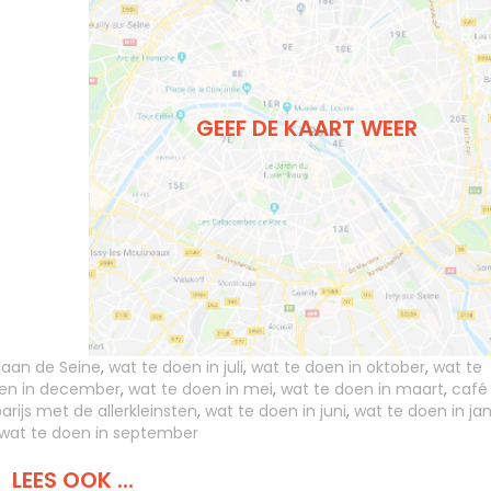
GEEF DE KAART WEER
 aan de Seine
,
wat te doen in juli
,
wat te doen in oktober
,
wat te
oen in december
,
wat te doen in mei
,
wat te doen in maart
,
café
arijs met de allerkleinsten
,
wat te doen in juni
,
wat te doen in jan
wat te doen in september
LEES OOK ...