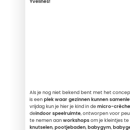
Yvelines!
Als je nog niet bekend bent met het conce
is een
plek waar gezinnen kunnen samenl
vrijdag kun je hier je kind in de
micro-crèch
de
indoor speelruimte
, ontworpen voor peu
te nemen aan
workshops
om je kleintjes t
knutselen
,
pootjebaden
,
babygym
,
babyg