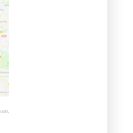
uari
,