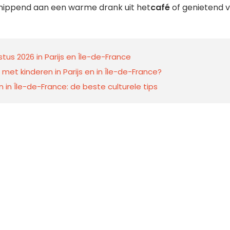
n, nippend aan een warme drank uit het
café
of genietend 
us 2026 in Parijs en Île-de-France
t kinderen in Parijs en in Île-de-France?
 in Île-de-France: de beste culturele tips