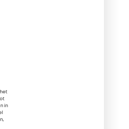
 het
ot
n in
el
n,