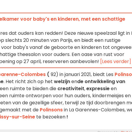
eelkamer voor baby's en kinderen, met een schattige
dres dat ouders kan redden! Deze nieuwe speelzaal ligt in 
slechts 20 minuten van Parijs, en biedt een rustige
voor baby's vanaf de geboorte en kinderen tot ongevee
chattige theesalon voor ouders. Een oase van rust voor
opening op 27 april, reserveren aanbevolen!
[Lees verder]
Garenne-Colombes
(
92) in januari 2021, biedt Les
Polins
ne
. Het richt zich op het
welzijn
en
de ontwikkeling van
 een ruimte te bieden die
creativiteit
,
expressie
en
 een ruimte ontworpen voor hun ouders, kindermeisjes en
ieten van de gezellige sfeer, terwijl ze tijd doorbrengen m
bt gemaakt met de
Polinsons
in La Garennes-Colombes, w
issy-sur-Seine
te bezoeken
!