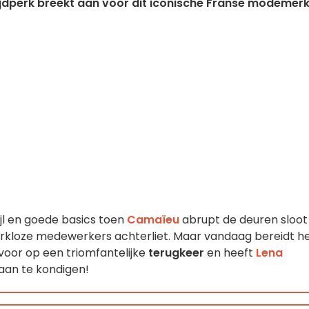
ijdperk breekt aan voor dit iconische Franse modemerk
ijl en goede basics toen
Camaïeu
abrupt de deuren sloot
erkloze medewerkers achterliet. Maar vandaag bereidt h
voor op een triomfantelijke
terugkeer
en heeft
Lena
aan te kondigen!