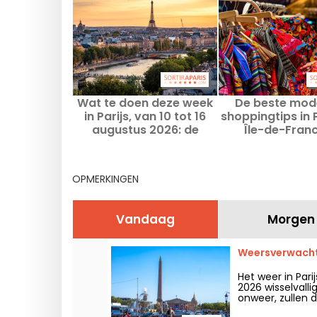
Wat te doen deze week
De beste mod
in Parijs, van 10 tot 16
shoppingtips in P
augustus 2026: de
Île-de-Franc
onmisbare uitjes
augustus 2
OPMERKINGEN
Vandaag
Morgen
Weersverwachti
Het weer in Par
2026 wisselvall
onweer, zullen d
weekend weer w