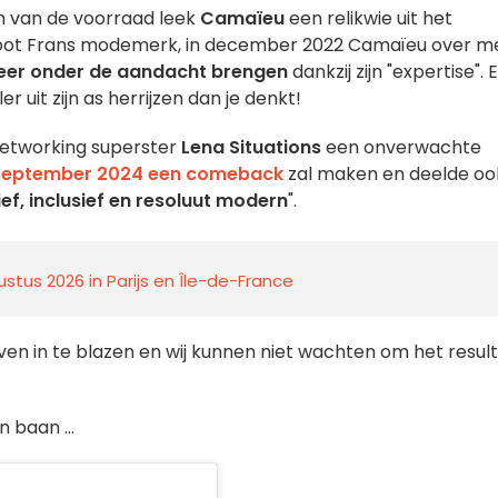
en van de voorraad leek
Camaïeu
een relikwie uit het
root Frans modemerk, in december 2022 Camaïeu over m
 weer onder de aandacht brengen
dankzij zijn "expertise". 
er uit zijn as herrijzen dan je denkt!
networking superster
Lena Situations
een onverwachte
september 2024 een comeback
zal maken en deelde oo
ief, inclusief en resoluut modern
".
stus 2026 in Parijs en Île-de-France
even in te blazen en wij kunnen niet wachten om het resul
 baan ...