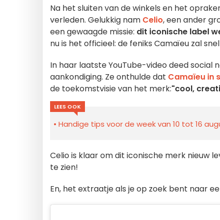
Na het sluiten van de winkels en het oprak
verleden. Gelukkig nam
Celio
, een ander g
een gewaagde missie:
dit iconische label
nu is het officieel: de feniks Camaïeu zal snell
In haar laatste YouTube-video deed social 
aankondiging. Ze onthulde dat
Camaïeu in 
de toekomstvisie van het merk:
"cool, creat
LEES OOK
Handige tips voor de week van 10 tot 16 augu
Celio is klaar om dit iconische merk nieuw l
te zien!
En, het extraatje als je op zoek bent naar een