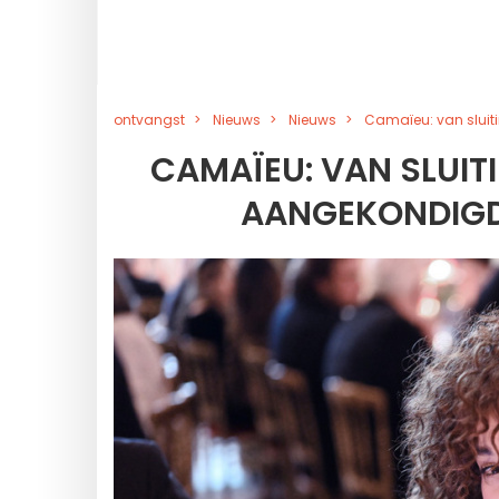
ontvangst
Nieuws
Nieuws
Camaïeu: van sluit
CAMAÏEU: VAN SLUI
AANGEKONDIGD