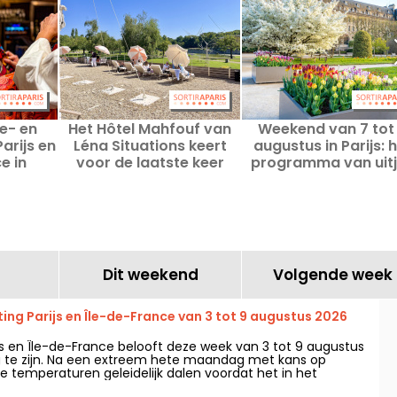
e- en
Het Hôtel Mahfouf van
Weekend van 7 tot
arijs en
Léna Situations keert
augustus in Parijs: 
e in
voor de laatste keer
programma van uit
026
terug naar het hart van
die je niet mag mis
het Bois de Vincennes
Dit weekend
Volgende week
ng Parijs en Île-de-France van 3 tot 9 augustus 2026
ijs en Île-de-France belooft deze week van 3 tot 9 augustus
ig te zijn. Na een extreem hete maandag met kans op
e temperaturen geleidelijk dalen voordat het in het
armer en zonniger wordt.