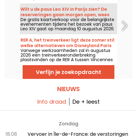
een gloednieuwe plek in Seine-Saint-Denis.
Ze staan vanaf 20 juni klaar voor sommigen
Wilt u de paus Leo XIV in Parijs zien? De
en vanaf 4 juli voor anderen, tot eind
reserveringen gaan morgen open, wees
augustus 2026.
De gratis kaartverkoop voor de belangrijkste
paraat!
evenementen tijdens het bezoek van paus
Leo XIV gaat op maandag 10 augustus 2026
om 12.00 uur van start. Inschrijvingsplatform,
bevestiging, toegang zonder reservering: dit
RER A, het treinverkeer ligt deze zomer stil:
is wat u moet weten voordat u probeert een
welke alternatieven om Disneyland Paris
plek te bemachtigen.
Vanwege werkzaamheden zal in augustus
te bereiken?
2026 een treinverkeeronderbreking
plaatsvinden op de RER A tussen Vincennes
en Noisy-le-Grand Mont d'Est. Dus, wat zijn
de alternatieven om met het openbaar
Verfijn je zoekopdracht
vervoer naar Disneyland Parijs te reizen? Wij
geven u hier antwoord op.
NIEUWS
Info draad
De + leest
Zondag
18:08
Vervoer in Île-de-France: de verstoringen