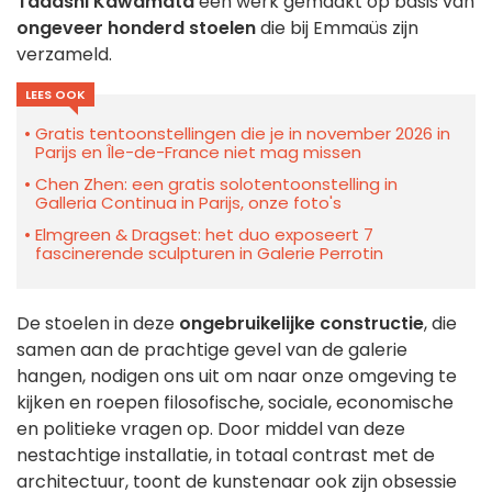
Tadashi Kawamata
een werk gemaakt op basis van
ongeveer honderd stoelen
die bij Emmaüs zijn
verzameld.
LEES OOK
Gratis tentoonstellingen die je in november 2026 in
Parijs en Île-de-France niet mag missen
Chen Zhen: een gratis solotentoonstelling in
Galleria Continua in Parijs, onze foto's
Elmgreen & Dragset: het duo exposeert 7
fascinerende sculpturen in Galerie Perrotin
De stoelen in deze
ongebruikelijke constructie
, die
samen aan de prachtige gevel van de galerie
hangen, nodigen ons uit om naar onze omgeving te
kijken en roepen filosofische, sociale, economische
en politieke vragen op. Door middel van deze
nestachtige installatie, in totaal contrast met de
architectuur, toont de kunstenaar ook zijn obsessie