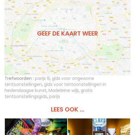
GEEF DE KAART WEER
Trefwoorden :
parijs 8
,
gids voor ongewone
tentoonstellingen
,
gids voor tentoonstellingen in
hedendaagse kunst
,
Madeleine wijk
,
gratis
tentoonstellingsgids
,
parijs
LEES OOK ...