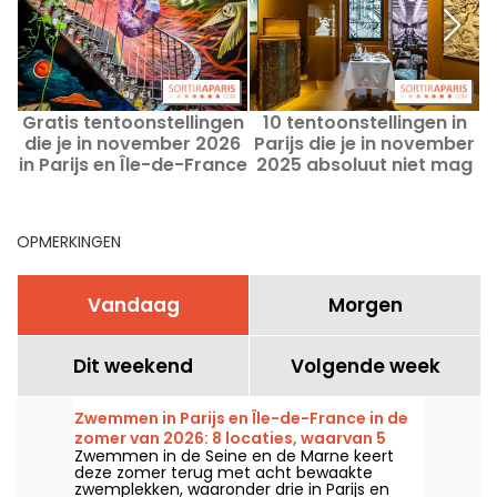
Gratis tentoonstellingen
10 tentoonstellingen in
die je in november 2026
Parijs die je in november
in Parijs en Île-de-France
2025 absoluut niet mag
niet mag missen
missen
OPMERKINGEN
Vandaag
Morgen
Dit weekend
Volgende week
Zwemmen in Parijs en Île-de-France in de
zomer van 2026: 8 locaties, waarvan 5
Zwemmen in de Seine en de Marne keert
gratis langs de Seine en de Marne
deze zomer terug met acht bewaakte
zwemplekken, waaronder drie in Parijs en