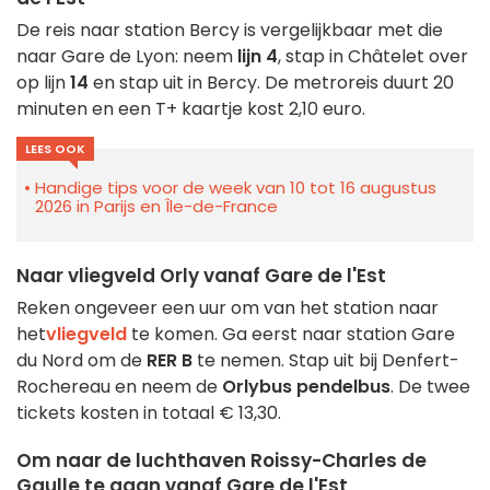
De reis naar station Bercy is vergelijkbaar met die
naar Gare de Lyon: neem
lijn 4
, stap in Châtelet over
op lijn
14
en stap uit in Bercy. De metroreis duurt 20
minuten en een T+ kaartje kost 2,10 euro.
LEES OOK
Handige tips voor de week van 10 tot 16 augustus
2026 in Parijs en Île-de-France
Naar vliegveld Orly vanaf Gare de l'Est
Reken ongeveer een uur om van het station naar
het
vliegveld
te komen. Ga eerst naar station Gare
du Nord om de
RER B
te nemen. Stap uit bij Denfert-
Rochereau en neem de
Orlybus pendelbus
. De twee
tickets kosten in totaal € 13,30.
Om naar de luchthaven Roissy-Charles de
Gaulle te gaan vanaf Gare de l'Est