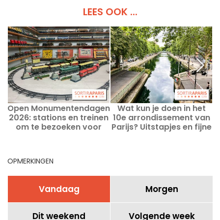
LEES OOK ...
Open Monumentendagen
Wat kun je doen in het
T
2026: stations en treinen
10e arrondissement van
om te bezoeken voor
Parijs? Uitstapjes en fijne
liefhebbers van de
adressen
spoorwegwereld
OPMERKINGEN
Vandaag
Morgen
Dit weekend
Volgende week