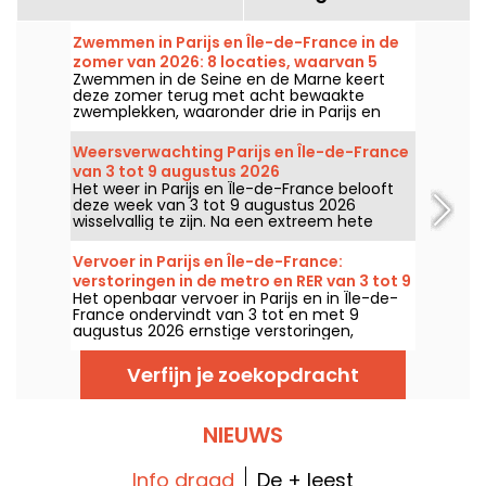
Zwemmen in Parijs en Île-de-France in de
zomer van 2026: 8 locaties, waarvan 5
Zwemmen in de Seine en de Marne keert
gratis langs de Seine en de Marne
deze zomer terug met acht bewaakte
zwemplekken, waaronder drie in Parijs en
een gloednieuwe plek in Seine-Saint-Denis.
Ze staan vanaf 20 juni klaar voor sommigen
Weersverwachting Parijs en Île-de-France
en vanaf 4 juli voor anderen, tot eind
van 3 tot 9 augustus 2026
augustus 2026.
Het weer in Parijs en Île-de-France belooft
deze week van 3 tot 9 augustus 2026
wisselvallig te zijn. Na een extreem hete
maandag met kans op onweer, zullen de
temperaturen geleidelijk dalen voordat het
Vervoer in Parijs en Île-de-France:
in het weekend weer warmer en zonniger
verstoringen in de metro en RER van 3 tot 9
wordt.
Het openbaar vervoer in Parijs en in Île-de-
augustus 2026
France ondervindt van 3 tot en met 9
augustus 2026 ernstige verstoringen,
doordat de grote zomerwerkzaamheden
sommige lijnen flink treffen, meldt RATP en
Verfijn je zoekopdracht
SNCF.
NIEUWS
Info draad
De + leest