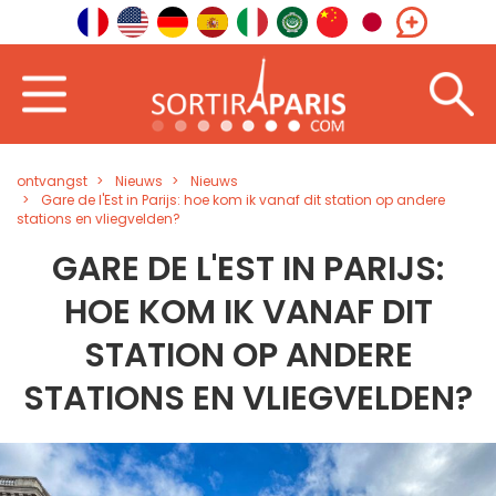
ontvangst
Nieuws
Nieuws
Gare de l'Est in Parijs: hoe kom ik vanaf dit station op andere
stations en vliegvelden?
GARE DE L'EST IN PARIJS:
HOE KOM IK VANAF DIT
STATION OP ANDERE
STATIONS EN VLIEGVELDEN?