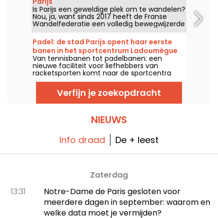
Parijs
Is Parijs een geweldige plek om te wandelen?
Nou, ja, want sinds 2017 heeft de Franse
Wandelfederatie een volledig bewegwijzerde
route rond Parijs opengesteld voor alle
wandelliefhebbers.
Padel: de stad Parijs opent haar eerste
banen in het sportcentrum Ladoumègue
Van tennisbanen tot padelbanen: een
(19e arrondissement)
nieuwe faciliteit voor liefhebbers van
racketsporten komt naar de sportcentra
van Parijs en gaat binnenkort open.
Verfijn je zoekopdracht
NIEUWS
Info draad
De + leest
Zaterdag
13:31
Notre-Dame de Paris gesloten voor
meerdere dagen in september: waarom en
welke data moet je vermijden?