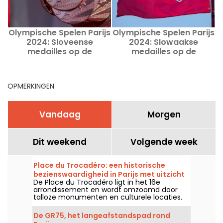
Olympische Spelen Parijs
Olympische Spelen Parijs
O
2024: Sloveense
2024: Slowaakse
medailles op de
medailles op de
Olympische en
Olympische en
Paralympische Spelen in
Paralympische Spelen in
P
Parijs
Parijs
OPMERKINGEN
Vandaag
Morgen
Dit weekend
Volgende week
Place du Trocadéro: een historische
bezienswaardigheid in Parijs met uitzicht
De Place du Trocadéro ligt in het 16e
op de Eiffeltoren
arrondissement en wordt omzoomd door
talloze monumenten en culturele locaties.
Het trekt zowel toeristen als Parijzenaars aan
dankzij het onovertroffen uitzicht op de
De GR75, het langeafstandspad rond
Eiffeltoren.