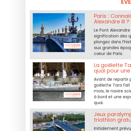
ÉV
Paris : Connai
Alexandre III ?
Le Pont Alexandre 
signification des 
plongez dans l’hi
aux grandes époqu
cœur de Paris.
La goélette Ta
quai pour une
Avant de repartir 
goélette Tara fait
mois, le navire sc
à bord et une expo
quai.
Jeux paralymp
triathlon grat
Initialement prév