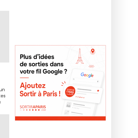
 un
tes
à
a