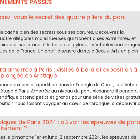
ÉNEMENTS PASSÉS
ssez-vous le secret des quatre piliers du pont
III cache bien des secrets sous ses dorures. Découvrez la
quatre allégories majestueuses qui trônent à ses extrémités, et
stoire des sculptures à la base des pylônes, véritables hommages
es de la France. Un chef-d’œuvre du style Beaux-Arts en plein
ra amarrée à Paris : visites à bord et exposition à
 plongée en Arctique
pour deux ans d’expédition dans le Triangle de Corail, la célèbre
 étape à Paris. Amarrée au niveau du pont Alexandre III pendant
ientifique attend petits et grands pour une série de visites gratui
sition nous faisant voyager au cœur de l’Arctique, à découvrir 
iques de Paris 2024 : où voir les épreuves de par
uitement ?
ues le dimanche 1er et lundi 2 septembre 2024, les épreuves de