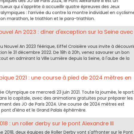
ympiques des JO de Paris 2024, le Pont Alexandre III est un
ux qui s'apprête à accueillir quatre épreuves des Jeux
lympiques : l’arrivée du contre la montre individuel en cyclism
ion marathon, le triathlon et le para-triathlon.
ouvel An 2023 : dîner d'exception sur la Seine avec
du Nouvel An 2023 féérique, Eiffel Croisière vous invite à découvri
tion le 31 décembre 2022. De 18h à 20h, venez savourer un bon
tout en admirant la Ville Lumière depuis la Seine, à l'aube de la
ique 2021 : une course à pied de 2024 mètres en
née Olympique ce mercredi 23 juin 2021. Toute la journée, le sport
ans la capitale, avec des animations gratuites pour préparer les
nement des JO de Paris 2024. Une course de 2024 mètres est
 pont d'Iéna et le Grand Palais éphémère.
18 : un roller derby sur le pont Alexandre III
he 2018, deux équipes de Roller Derby vont s'affronter sur le Pont