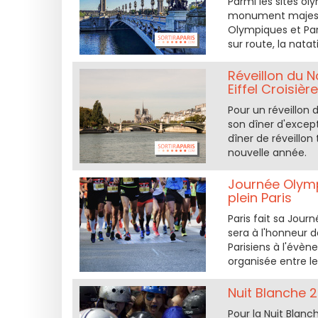
Parmi les sites ol
monument majestue
Olympiques et Para
sur route, la natat
Réveillon du N
Eiffel Croisière
Pour un réveillon 
son dîner d'excep
dîner de réveillon 
nouvelle année.
Journée Olymp
plein Paris
Paris fait sa Jour
sera à l'honneur d
Parisiens à l'évè
organisée entre le
Nuit Blanche 20
Pour la Nuit Blanc