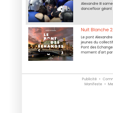
Alexandre III same
dancefloor géant :
Nuit Blanche 20
Le pont Alexandre 
jeunes du collecti
Pont des Echanges,
moment d'art par
Publicité
•
Comm
Manifeste
•
Me