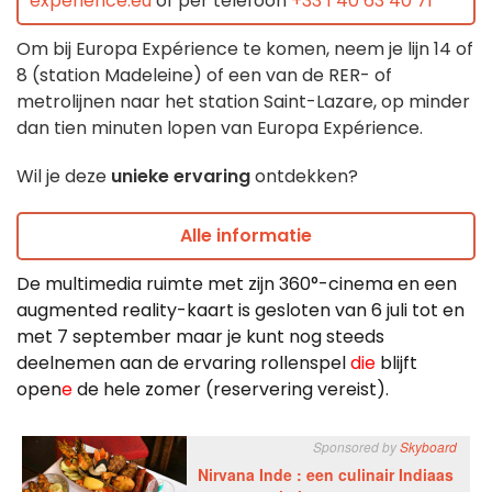
experience.eu
of per telefoon
+33 1 40 63 40 71
Om bij Europa Expérience te komen, neem je lijn 14 of
8 (station Madeleine) of een van de RER- of
metrolijnen naar het station Saint-Lazare, op minder
dan tien minuten lopen van Europa Expérience.
Wil je deze
unieke ervaring
ontdekken?
Alle informatie
De multimedia ruimte
met zijn 360°-cinema en een
augmented reality-kaart is gesloten van 6 juli tot en
met 7 september maar je kunt nog steeds
deelnemen aan de ervaring
rollenspel
die
blijft
open
e
de hele zomer (reservering vereist).