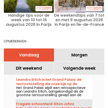
Handige tips voor de
De weekendtips van 7 tot
week van 10 tot 16
en met 9 augustus 2026
augustus 2026 in Parijs
in Parijs en Île-de-France
en Île-de-France
OPMERKINGEN
Vandaag
Morgen
Dit weekend
Volgende week
Leandro Erlich in het Grand Palais: de
tentoonstelling die onze kijk op de
Het Grand Palais wijdt een retrospectieve
werkelijkheid transformeert - onze foto's
aan Leandro Erlich, aangekondigd als de
grootste tentoonstelling gewijd aan de
kunstenaar in Europa! Afspraak van 2 juni tot
6 september 2026 om het unieke universum
Fragiele schoonheid: Elton Johns
van Leandro Erlich te ontdekken, bekend om