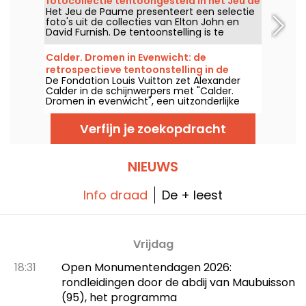
fotocollectie tentoongesteld in het Jeu de
zijn installaties die onze referentiepunten en
Het Jeu de Paume presenteert een selectie
Paume - onze foto's
onze perceptie in de openbare ruimte
foto's uit de collecties van Elton John en
vertroebelen.
David Furnish. De tentoonstelling is te
bewonderen van 12 juni tot 27 september
2026.
Calder. Dromen in Evenwicht: de
retrospectieve tentoonstelling in de
De Fondation Louis Vuitton zet Alexander
Fondation Louis Vuitton - recensie &
Calder in de schijnwerpers met "Calder.
foto's
Dromen in evenwicht", een uitzonderlijke
retrospektieve expo van 15 april tot 16
augustus 2026 die bijna 300 werken bij elkaar
Verfijn je zoekopdracht
brengt: mobiles, stabiele werken, sculpturen
en beweegbare juwelen. In de
architectonische ruimtes van Frank Gehry is
kunst niet langer bevroren ... ze vibreren,
NIEUWS
wiegen en dromen in evenwicht.
Info draad
De + leest
Vrijdag
18:31
Open Monumentendagen 2026:
rondleidingen door de abdij van Maubuisson
(95), het programma