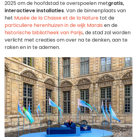
2025 om de hoofdstad te overspoelen met
gratis,
interactieve installaties
. Van de binnenplaats van
het
Musée de la Chasse et de la Nature
tot de
particuliere herenhuizen in de wijk Marais
en de
historische bibliotheek van Parijs
, de stad zal worden
verlicht met creaties om over na te denken, aan te
raken en in te ademen.