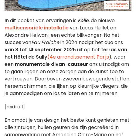
In dit boeket van ervaringen is
Folie
, de nieuwe
multisensoriële installatie
van Lucas Huillet en
Alexandre Helwani, een echte blikvanger. Na het
succes van
Eau Fraîche
in 2024 nodigt het duo ons
van 3 tot 14 september 2025
uit op het
terras van
het Hôtel de Sully
(4e arrondissement Parijs
), waar
een
monumentale divan-causeur
ons uitnodigt om
te gaan liggen en onze zorgen aan de kunst toe te
vertrouwen. Daarboven zweven bewegende stoffen
hersenschimmen, die lijken op kleurrijke vliegers, die
je aanmoedigen om los te laten en te mijmeren.
[midroll]
En omdat je van design het beste kunt genieten met
alle zintuigen, hullen geuren die zijn gecreëerd in
samenwerking met Amandine Clerc-Marie en het