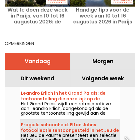
Wat te doen deze week
Handige tips voor de
D
in Parijs, van 10 tot 16
week van 10 tot 16
e
augustus 2026: de
augustus 2026 in Parijs
i
onmisbare uitjes
en Île-de-France
OPMERKINGEN
Vandaag
Morgen
Dit weekend
Volgende week
Leandro Erlich in het Grand Palais: de
tentoonstelling die onze kijk op de
Het Grand Palais wijdt een retrospectieve
werkelijkheid transformeert - onze foto's
aan Leandro Erlich, aangekondigd als de
grootste tentoonstelling gewijd aan de
kunstenaar in Europa! Afspraak van 2 juni tot
6 september 2026 om het unieke universum
Fragiele schoonheid: Elton Johns
van Leandro Erlich te ontdekken, bekend om
fotocollectie tentoongesteld in het Jeu de
zijn installaties die onze referentiepunten en
Het Jeu de Paume presenteert een selectie
Paume - onze foto's
onze perceptie in de openbare ruimte