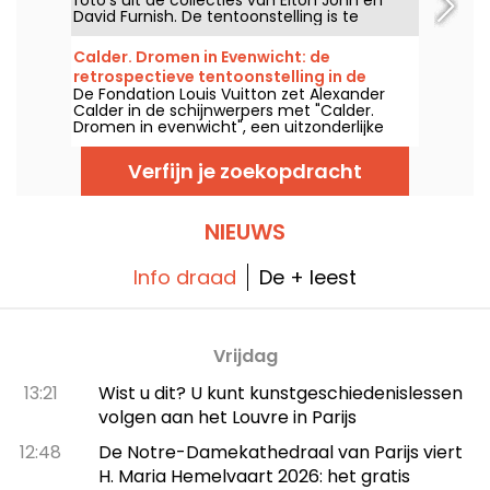
foto's uit de collecties van Elton John en
vertroebelen.
David Furnish. De tentoonstelling is te
bewonderen van 12 juni tot 27 september
2026.
Calder. Dromen in Evenwicht: de
retrospectieve tentoonstelling in de
De Fondation Louis Vuitton zet Alexander
Fondation Louis Vuitton - recensie &
Calder in de schijnwerpers met "Calder.
foto's
Dromen in evenwicht", een uitzonderlijke
retrospektieve expo van 15 april tot 16
augustus 2026 die bijna 300 werken bij elkaar
Verfijn je zoekopdracht
brengt: mobiles, stabiele werken, sculpturen
en beweegbare juwelen. In de
architectonische ruimtes van Frank Gehry is
kunst niet langer bevroren ... ze vibreren,
NIEUWS
wiegen en dromen in evenwicht.
Info draad
De + leest
Vrijdag
13:21
Wist u dit? U kunt kunstgeschiedenislessen
volgen aan het Louvre in Parijs
12:48
De Notre-Damekathedraal van Parijs viert
H. Maria Hemelvaart 2026: het gratis