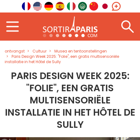
ontvangst
Cultuur
Musea en tentoonstellingen
Paris Design Week 2025: "Folie", een gratis multisensoriële
installatie in het Hôtel de Sully
PARIS DESIGN WEEK 2025:
"FOLIE", EEN GRATIS
MULTISENSORIËLE
INSTALLATIE IN HET HÔTEL DE
SULLY