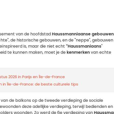
dissement van de hoofdstad
Haussmanniaanse gebouwen
de "echte", de historische gebouwen, en de "neppe", gebouwen
eïnspireerd is, maar die niet echt
"Haussmaniaans
"
id te kunnen maken, moet je de
kenmerken
van echte
us 2026 in Parijs en Île-de-France
 in Île-de-France: de beste culturele tips
 van de balkons op de tweede verdieping de sociale
 bewoonden deze adellijke verdieping, terwijl bedienden en
zolders woonden. Zo werd de 6e verdieping van
Haussma