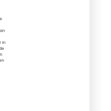
e
van
 in
 de
en
en