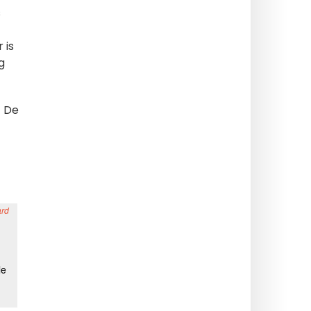
s
 is
g
! De