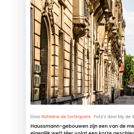
Door
Rizhlaine de Sortiraparis
· Foto's door My de S
Haussmann-gebouwen zijn een van de mees
eigenlijk wel? Hier volgt een korte gesc