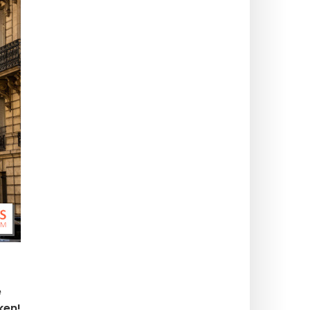
e
ken!