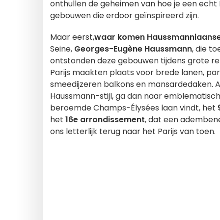
onthullen de geheimen van hoe je een ech
gebouwen die erdoor geïnspireerd zijn.
Maar eerst,
waar komen Haussmanniaans
Seine,
Georges-Eugène Haussmann
, die t
ontstonden deze gebouwen tijdens grote r
Parijs maakten plaats voor brede lanen, p
smeedijzeren balkons en mansardedaken. Als
Haussmann-stijl, ga dan naar emblematische
beroemde Champs-Élysées laan vindt, het
het
16e arrondissement
, dat een adembene
ons letterlijk terug naar het Parijs van toen.