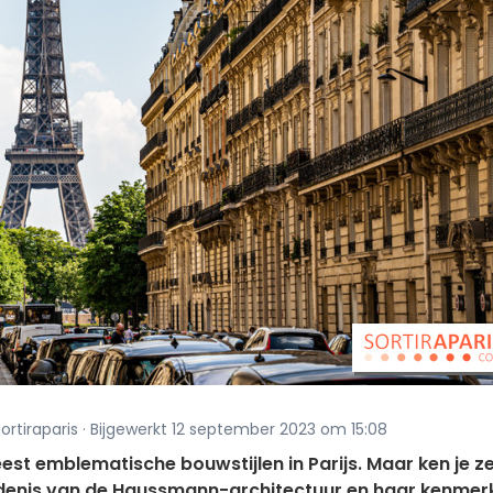
ortiraparis · Bijgewerkt 12 september 2023 om 15:08
t emblematische bouwstijlen in Parijs. Maar ken je z
hiedenis van de Haussmann-architectuur en haar kenmer