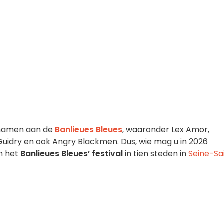
elnamen aan de
Banlieues Bleues
, waaronder Lex Amor,
Guidry en ook Angry Blackmen. Dus, wie mag u in 2026
an het
Banlieues Bleues’ festival
in tien steden in
Seine-Sa