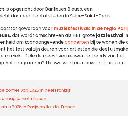
es
is opgericht door Banlieues Bleues, een
ericht door een tiental steden in Seine-Saint-Denis.
 maatstaf geworden voor
muziekfestivals in de regio Pari
leues
, dat wordt omschreven als HET grote
jazzfestival i
elegenheid om toonaangevende
concerten
bij te wonen die 
t het festival zijn deuren voor artiesten die deel uitmak
e muziek, of die de meest vernieuwende trends van het
op het programma? Nieuwe werken, nieuwe releases en
zomer van 2026 in heel Frankrijk
deze mag je niet missen
stus 2026 in Parijs en Île-de-France