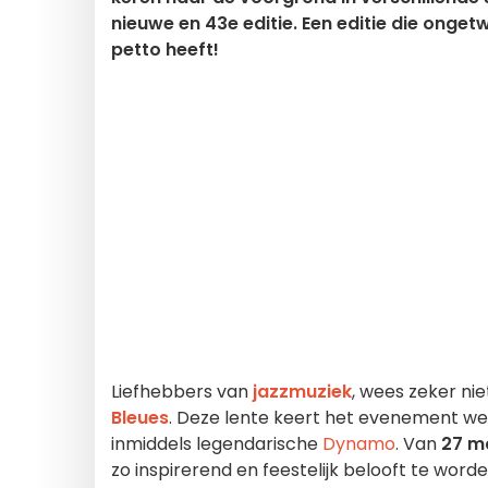
nieuwe en 43e editie. Een editie die onget
petto heeft!
Liefhebbers van
jazzmuziek
, wees zeker ni
Bleues
. Deze lente keert het evenement wee
inmiddels legendarische
Dynamo
. Van
27 ma
zo inspirerend en feestelijk belooft te word