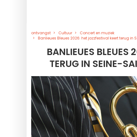
ontvangst
Cultuur
Concert en muziek
Banlieues Bleues 2026: het jazzfestival keert terug i
BANLIEUES BLEUES 2
TERUG IN SEINE-S