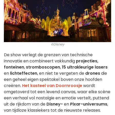
©Disney
De show verlegt de grenzen van technische
innovatie en combineert vakkundig
projecties,
fonteinen
,
stromboscopen
,
15 ultrakleurige lasers
en
lichteffecten
, en niet te vergeten de
drones
die
een geheel eigen spektakel boven onze hoofden
creëren.
Het kasteel van Doornroosje
wordt
omgetoverd tot een levend canvas, waar elke scène
een verhaal vol nostalgie en emotie vertelt, puttend
uit de rijkdom van de
Disney-
en
Pixar-universums
,
van tijdloze klassiekers tot de nieuwste releases.