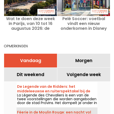
Wat te doen deze week
Pelé Soccer: voetbal
in Parijs, van 10 tot 16
vindt een nieuw
r
augustus 2026: de
onderkomen in Disney
onmisbare uitjes
Village
OPMERKINGEN
Vandaag
Morgen
Dit weekend
Volgende week
De Legende van de Ridders: het
middeleeuwse en ruiterspektakel bij de
La Légende des Chevaliers is een van de
vestingen van Provins
twee voorstellingen die worden aangeboden
door de stad Provins. Het dompelt je onder in
de Middeleeuwen en combineert ruiterkunst,
geschiedenis en de magie van de
Féerie in de Moulin Rouge: een nacht vol