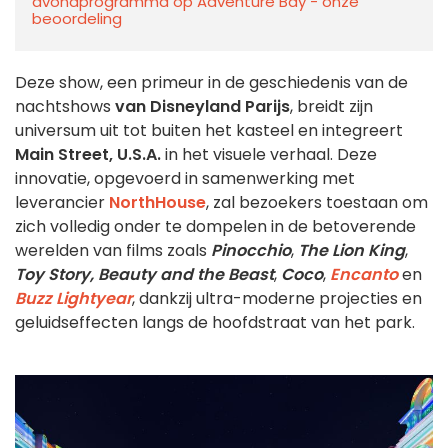
avondprogramma op Adventure Bay - onze
beoordeling
Deze show, een primeur in de geschiedenis van de
nachtshows
van Disneyland Parijs
, breidt zijn
universum uit tot buiten het kasteel en integreert
Main Street, U.S.A.
in het visuele verhaal. Deze
innovatie, opgevoerd in samenwerking met
leverancier
NorthHouse
, zal bezoekers toestaan om
zich volledig onder te dompelen in de betoverende
werelden van films zoals
Pinocchio
,
The Lion King
,
Toy Story,
Beauty and the Beast
,
Coco
,
Encanto
en
Buzz Lightyear
, dankzij ultra-moderne projecties en
geluidseffecten langs de hoofdstraat van het park.