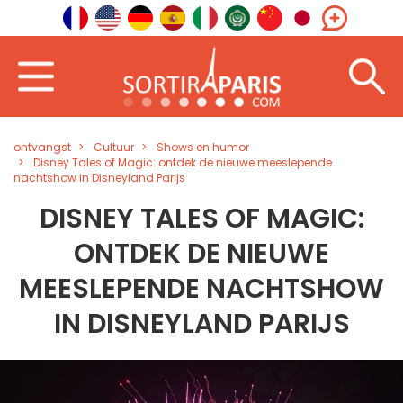
ontvangst
Cultuur
Shows en humor
Disney Tales of Magic: ontdek de nieuwe meeslepende
nachtshow in Disneyland Parijs
DISNEY TALES OF MAGIC:
ONTDEK DE NIEUWE
MEESLEPENDE NACHTSHOW
IN DISNEYLAND PARIJS