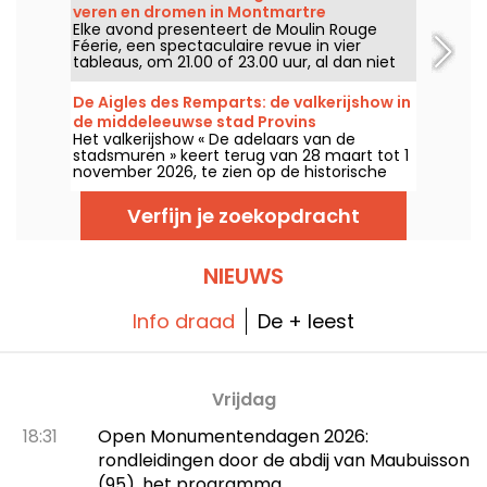
stadswallen. Er is iets voor het hele gezin!
veren en dromen in Montmartre
Elke avond presenteert de Moulin Rouge
Féerie, een spectaculaire revue in vier
tableaus, om 21.00 of 23.00 uur, al dan niet
voorafgegaan door een diner van hun chef-
kok.
De Aigles des Remparts: de valkerijshow in
de middeleeuwse stad Provins
Het valkerijshow « De adelaars van de
stadsmuren » keert terug van 28 maart tot 1
november 2026, te zien op de historische
vestingen van Provins. Bewonder
indrukwekkende roofvogels in perfecte
Verfijn je zoekopdracht
samenspanning met de paarden.
NIEUWS
Info draad
De + leest
Vrijdag
18:31
Open Monumentendagen 2026:
rondleidingen door de abdij van Maubuisson
(95), het programma