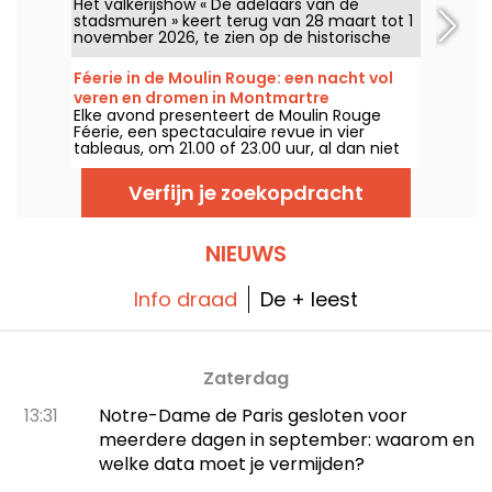
Het valkerijshow « De adelaars van de
stadsmuren » keert terug van 28 maart tot 1
november 2026, te zien op de historische
vestingen van Provins. Bewonder
indrukwekkende roofvogels in perfecte
Féerie in de Moulin Rouge: een nacht vol
samenspanning met de paarden.
veren en dromen in Montmartre
Elke avond presenteert de Moulin Rouge
Féerie, een spectaculaire revue in vier
tableaus, om 21.00 of 23.00 uur, al dan niet
voorafgegaan door een diner van hun chef-
kok.
Verfijn je zoekopdracht
NIEUWS
Info draad
De + leest
Zaterdag
13:31
Notre-Dame de Paris gesloten voor
meerdere dagen in september: waarom en
welke data moet je vermijden?