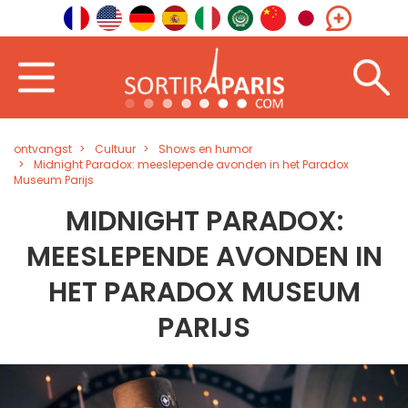
ontvangst
Cultuur
Shows en humor
Midnight Paradox: meeslepende avonden in het Paradox
Museum Parijs
MIDNIGHT PARADOX:
MEESLEPENDE AVONDEN IN
HET PARADOX MUSEUM
PARIJS