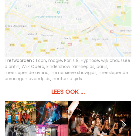
Trefwoorden :
Toon
,
magie
,
Parijs 9
,
Hypnose
,
wijk chaussée
d antin
,
Wijk Opéra
,
kindershow familiegids
,
parijs
,
meeslepende avond
,
immersieve showgids
,
meeslepende
ervaringen avondgids
,
nocturne gids
LEES OOK ...