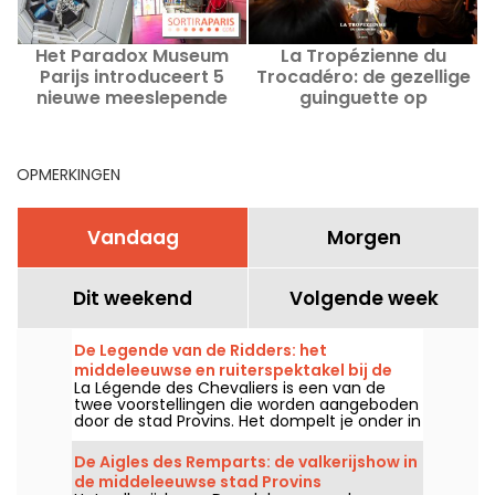
Het Paradox Museum
La Tropézienne du
Parijs introduceert 5
Trocadéro: de gezellige
nieuwe meeslepende
guinguette op
ervaringen en een Café
donderdag in Parijs
Hans & Gretel
OPMERKINGEN
Vandaag
Morgen
Dit weekend
Volgende week
De Legende van de Ridders: het
middeleeuwse en ruiterspektakel bij de
La Légende des Chevaliers is een van de
vestingen van Provins
twee voorstellingen die worden aangeboden
door de stad Provins. Het dompelt je onder in
de Middeleeuwen en combineert ruiterkunst,
geschiedenis en de magie van de
De Aigles des Remparts: de valkerijshow in
stadswallen. Er is iets voor het hele gezin!
de middeleeuwse stad Provins