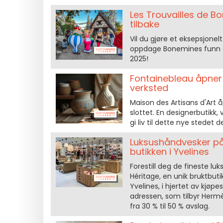
Les Trouvailles de B
tilbake
Vil du gjøre et eksepsjonelt
oppdage Bonemines funn a
2025!
Fontainebleau åpner 
verksted
Maison des Artisans d'Art 
slottet. En designerbutikk, 
gi liv til dette nye stedet d
Luksushåndvesker på
butikken i Yvelines
Forestill deg de fineste luk
Héritage, en unik bruktbut
Yvelines, i hjertet av kjø
adressen, som tilbyr Hermès
fra 30 % til 50 % avslag.