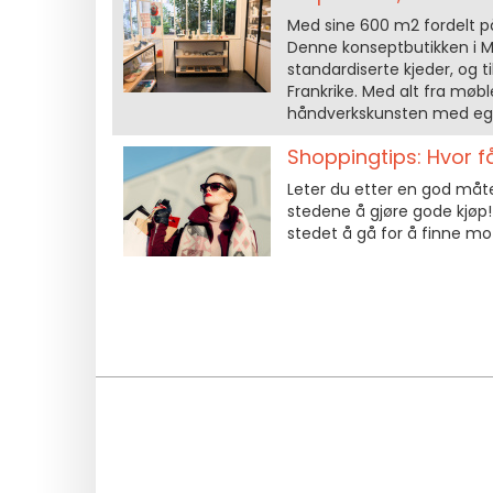
Med sine 600 m2 fordelt på 
Denne konseptbutikken i Ma
standardiserte kjeder, og t
Frankrike. Med alt fra møble
håndverkskunsten med egne
Shoppingtips: Hvor få
Leter du etter en god måte
stedene å gjøre gode kjøp! 
stedet å gå for å finne mote