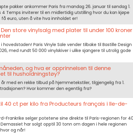
te pakker ankommer Paris fra mandag 26. januar til søndag 1.
 4 Temps inviterer til en midlertidig utstilling hvor du kan kjøpe
få euro, uten å vite hva innholdet er!
: Den store vinylsalg med plater til under 100 kroner
enter
e i hovedstaden! Paris Vinyle Sale vender tilbake til Bastille Design
26, med rundt 50 000 vinylskiver i ulike sjangere til utrolig gode
måneden, og hva er opprinnelsen til denne
et til husholdningstøy?
år med en rekke tilbud på hjemmetekstiler, tilgjengelig fra 1.
 tradisjonen? Hvor kommer den egentlig fra?
il 40 ct per kilo fra Producteurs français i Ile-de-
d-Frankrike selger potetene sine direkte til Paris-regionen for 4
n Demassiet har solgt opptil 30 tonn om dagen i hele regionen
 hvor og når!