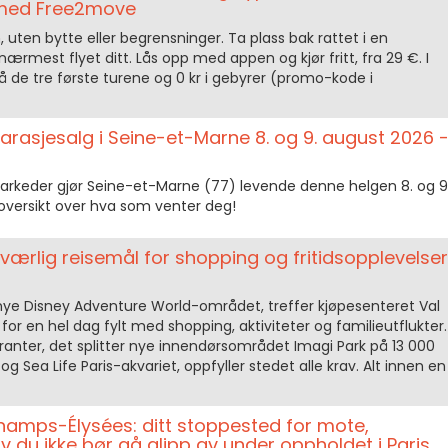
n med Free2move
n, uten bytte eller begrensninger. Ta plass bak rattet i en
 nærmest flyet ditt. Lås opp med appen og kjør fritt, fra 29 €. I
på de tre første turene og 0 kr i gebyrer (promo-kode i
rasjesalg i Seine-et-Marne 8. og 9. august 2026 
rkeder gjør Seine-et-Marne (77) levende denne helgen 8. og 9
 oversikt over hva som venter deg!
nværlig reisemål for shopping og fritidsopplevelser
nye Disney Adventure World-området, treffer kjøpesenteret Val
for en hel dag fylt med shopping, aktiviteter og familieutflukter.
ranter, det splitter nye innendørsområdet Imagi Park på 13 000
 og Sea Life Paris-akvariet, oppfyller stedet alle krav. Alt innen en
hamps-Élysées: ditt stoppested for mote,
v du ikke bør gå glipp av under oppholdet i Paris