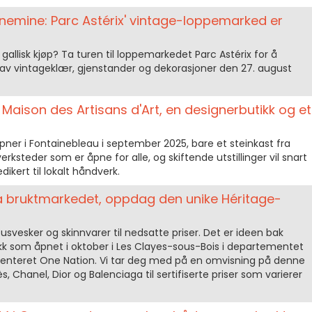
onemine: Parc Astérix' vintage-loppemarked er
 gallisk kjøp? Ta turen til loppemarkedet Parc Astérix for å
v vintageklær, gjenstander og dekorasjoner den 27. august
Maison des Artisans d'Art, en designerbutikk og et
åpner i Fontainebleau i september 2025, bare et steinkast fra
verksteder som er åpne for alle, og skiftende utstillinger vil snart
edikert til lokalt håndverk.
 bruktmarkedet, oppdag den unike Héritage-
susvesker og skinnvarer til nedsatte priser. Det er ideen bak
ikk som åpnet i oktober i Les Clayes-sous-Bois i departementet
pesenteret One Nation. Vi tar deg med på en omvisning på denne
, Chanel, Dior og Balenciaga til sertifiserte priser som varierer