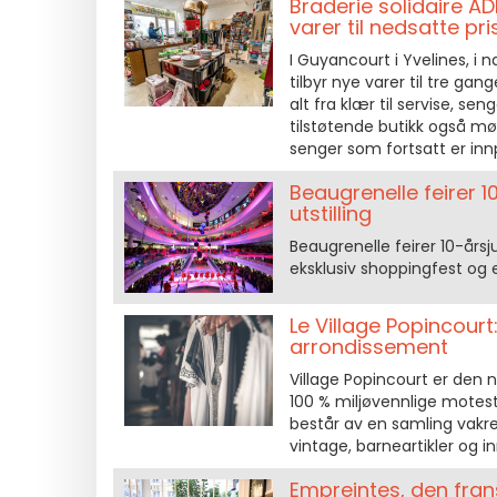
Braderie solidaire A
varer til nedsatte pri
I Guyancourt i Yvelines, i
tilbyr nye varer til tre gan
alt fra klær til servise, se
tilstøtende butikk også møb
senger som fortsatt er innpa
Beaugrenelle feirer 
utstilling
Beaugrenelle feirer 10-årsju
eksklusiv shoppingfest og 
Le Village Popincourt:
arrondissement
Village Popincourt er den 
100 % miljøvennlige motest
består av en samling vakre,
vintage, barneartikler og in
Empreintes, den fran