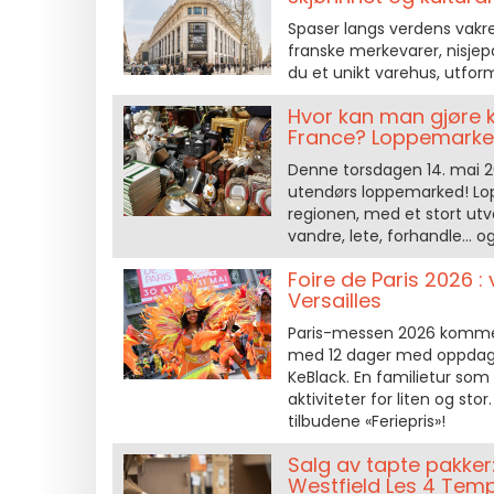
Spaser langs verdens vakr
franske merkevarer, nisjep
du et unikt varehus, utfor
Hvor kan man gjøre k
France? Loppemarked
Denne torsdagen 14. mai 202
utendørs loppemarked! Lopp
regionen, med et stort utva
vandre, lete, forhandle… o
Foire de Paris 2026 
Versailles
Paris-messen 2026 kommer til
med 12 dager med oppdage
KeBlack. En familietur som 
aktiviteter for liten og sto
tilbudene «Feriepris»!
Salg av tapte pakker
Westfield Les 4 Tem