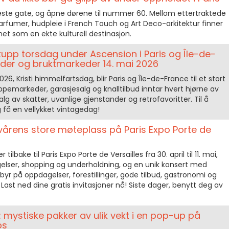
este gate, og åpne dørene til nummer 60. Mellom ettertraktede
arfumer, hudpleie i French Touch og Art Deco-arkitektur finner
met som en ekte kulturell destinasjon.
upp torsdag under Ascension i Paris og Île-de-
er og bruktmarkeder 14. mai 2026
6, Kristi himmelfartsdag, blir Paris og Île-de-France til et stort
emarkeder, garasjesalg og knalltilbud inntar hvert hjørne av
lg av skatter, uvanlige gjenstander og retrofavoritter. Til å
g få en vellykket vintagedag!
: vårens store møteplass på Paris Expo Porte de
bake til Paris Expo Porte de Versailles fra 30. april til 11. mai,
lser, shopping og underholdning, og en unik konsert med
byr på oppdagelser, forestillinger, gode tilbud, gastronomi og
r. Last ned dine gratis invitasjoner nå! Siste dager, benytt deg av
: mystiske pakker av ulik vekt i en pop-up på
ps