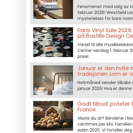
Fenomenet med salg av tap
februar 2026! Westfield Les
mysterielass for bare noen 
Paris Vinyl Sale 2026
på Bastille Design C
Varsel til alle musikkelsker
Center søndag 1. februar 20
priser.
Januar er den hvite 
tradisjonen som er vi
Hvitmåned vender tilbake i 
januar 2026! Hva er denne
Godt tilbud: poteter t
France
Visste du at? Bøndene i Nor
centimes per kilo. Familie
siden 2020. Vi forteller deg