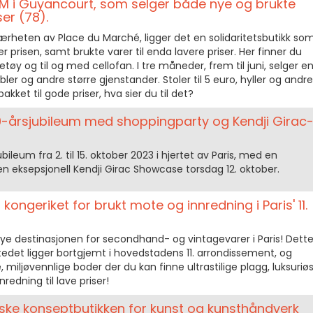
DM i Guyancourt, som selger både nye og brukte
ser (78).
 nærheten av Place du Marché, ligger det en solidaritetsbutikk so
ger prisen, samt brukte varer til enda lavere priser. Her finner du
ngetøy og til og med cellofan. I tre måneder, frem til juni, selger e
ler og andre større gjenstander. Stoler til 5 euro, hyller og andre
kket til gode priser, hva sier du til det?
10-årsjubileum med shoppingparty og Kendji Girac
bileum fra 2. til 15. oktober 2023 i hjertet av Paris, med en
en eksepsjonell Kendji Girac Showcase torsdag 12. oktober.
 kongeriket for brukt mote og innredning i Paris' 11.
nye destinasjonen for secondhand- og vintagevarer i Paris! Dett
edet ligger bortgjemt i hovedstadens 11. arrondissement, og
 miljøvennlige boder der du kan finne ultrastilige plagg, luksuriø
nredning til lave priser!
ske konseptbutikken for kunst og kunsthåndverk