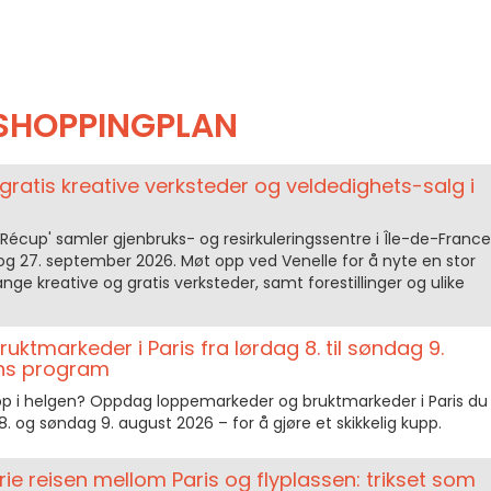
SHOPPINGPLAN
gratis kreative verksteder og veldedighets-salg i
a Récup' samler gjenbruks- og resirkuleringssentre i Île-de-France
. og 27. september 2026. Møt opp ved Venelle for å nyte en stor
ge kreative og gratis verksteder, samt forestillinger og ulike
ktmarkeder i Paris fra lørdag 8. til søndag 9.
ens program
 kupp i helgen? Oppdag loppemarkeder og bruktmarkeder i Paris du
 8. og søndag 9. august 2026 – for å gjøre et skikkelig kupp.
frie reisen mellom Paris og flyplassen: trikset som