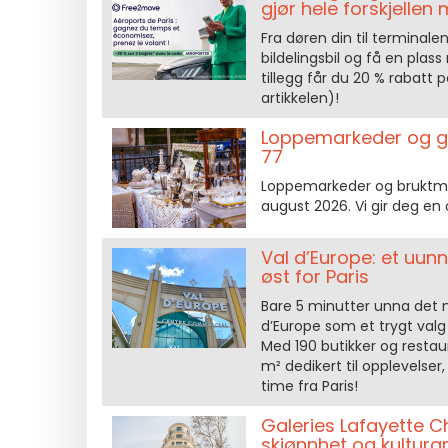
gjør hele forskjelle
Fra døren din til terminale
bildelingsbil og få en plass
tillegg får du 20 % rabatt 
artikkelen)!
Loppemarkeder og ga
77
Loppemarkeder og bruktma
august 2026. Vi gir deg en
Val d’Europe: et uun
øst for Paris
Bare 5 minutter unna det 
d’Europe som et trygt valg 
Med 190 butikker og restau
m² dedikert til opplevelser,
time fra Paris!
Galeries Lafayette C
skjønnhet og kulturar