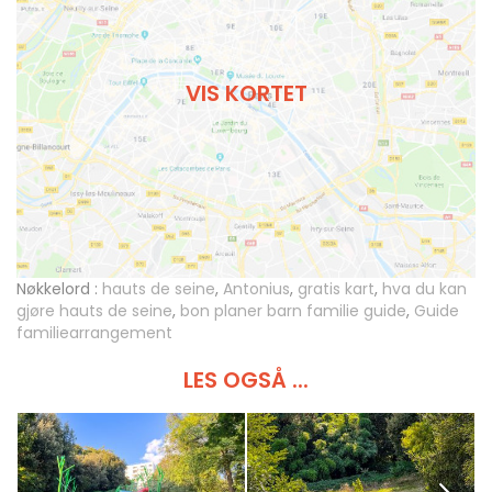
VIS KORTET
Nøkkelord :
hauts de seine
,
Antonius
,
gratis kart
,
hva du kan
gjøre hauts de seine
,
bon planer barn familie guide
,
Guide
familiearrangement
LES OGSÅ ...