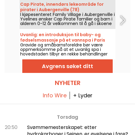
yngste og leker som hjelper familier med å
Cap Pirate, innendørs lekeområde for
oppdage verkene i samlingen.
pirater i Aubergenville (78)
I kjøpesenteret Family Village i Aubergenville i
Yvelines ønsker Cap Pirate familier og barn i
alderen 0-12 år velkommen til å gå i skoene
til en sjørøver i noen timer.
Uvanlig: en introduksjon til baby- og
fødselsmassasje på et vannspa i Paris
Gravide og småbarnsforeldre bør være
oppmerksomme på at et uvanlig spa i
hovedstaden tilbyr en rekke behandlinger
som er utviklet med tanke på babyers og
kommende mødres velvære.
Avgrens søket ditt
NYHETER
Info Wire
+ Lyder
Torsdag
20:50
Svømmemesterskapet: etter
hydrokarboner i Seinen, er øvelsene i fare?