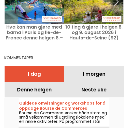
Hva kan man gjøre med
10 ting å gjøre i helgen 8.
D
barna i Paris og Île-de-
og 9. august 2026 i
France denne helgen 8.–
Hauts-de-Seine (92)
9. august 2026?
KOMMENTARER
I dag
I morgen
Denne helgen
Neste uke
Guidede omvisninger og workshops for å
oppdage Bourse de Commerces
Bourse de Commerce ønsker både store og
samlinger sammen med familien.
små velkommen til utstillingslokalene med
en rekke aktiviteter. På programmet står
blant annet workshops, omvisninger for de