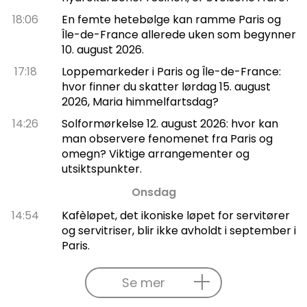
18:06
En femte hetebølge kan ramme Paris og
Île-de-France allerede uken som begynner
10. august 2026.
17:18
Loppemarkeder i Paris og Île-de-France:
hvor finner du skatter lørdag 15. august
2026, Maria himmelfartsdag?
14:26
Solformørkelse 12. august 2026: hvor kan
man observere fenomenet fra Paris og
omegn? Viktige arrangementer og
utsiktspunkter.
Onsdag
14:54
Kafèløpet, det ikoniske løpet for servitører
og servitriser, blir ikke avholdt i september i
Paris.
Se mer