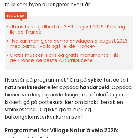
miljø som byen arrangerer hvert år.
LES OGSÅ
Ukens tips og tilbud fra 3.–9. august 2026 i Paris og
Île-de-France
Hva kan man gjøre denne onsdagen 5. august 2026
med barna, i Paris og i Île-de-France?
Gratis museer i Paris og gratis monumenter i Île-
de-France: de beste kulturtilbudene
Hva står på programmet? Dra på
sykkeltur
, delta i
naturverksteder
eller oppdag
håndarbeid
. Oppdag
bienes verden, lag nøkkelringer med "blad", lag en
kikkert, gå på pottekurs, lær om birøkt, besøk en
sminkestand... Og ikke glem hus- og
balkongblomsterkonkurransen!
Programmet for Village Natur'à vélo 2026: