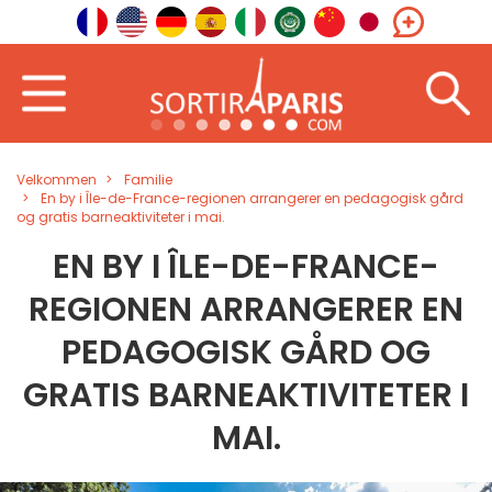
Velkommen
Familie
En by i Île-de-France-regionen arrangerer en pedagogisk gård
og gratis barneaktiviteter i mai.
EN BY I ÎLE-DE-FRANCE-
REGIONEN ARRANGERER EN
PEDAGOGISK GÅRD OG
GRATIS BARNEAKTIVITETER I
MAI.