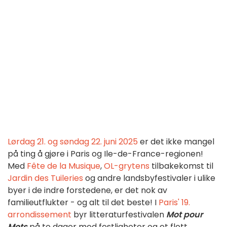
Lørdag 21. og søndag 22. juni 2025
er det ikke mangel
på ting å gjøre i Paris og Ile-de-France-regionen!
Med
Fête de la Musique
,
OL-grytens
tilbakekomst til
Jardin des Tuileries
og andre landsbyfestivaler i ulike
byer i de indre forstedene, er det nok av
familieutflukter - og alt til det beste! I
Paris' 19.
arrondissement
byr litteraturfestivalen
Mot pour
Mots
på to dager med festligheter og et flott