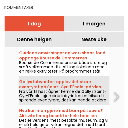
KOMMENTARER
I dag
I morgen
Denne helgen
Neste uke
Guidede omvisninger og workshops for å
oppdage Bourse de Commerces
Bourse de Commerce ønsker både store og
samlinger sammen med familien.
små velkommen til utstillingslokalene med
en rekke aktiviteter. På programmet står
blant annet workshops, omvisninger for de
yngste og leker som hjelper familier med å
Gallys labyrinter: opplev det store
oppdage verkene i samlingen.
eventyret på Saint-Cyr-l'École-gården
Fra vår til høst åpner Ferme de Gally i Saint-
(78)
Cyr-l'École igjen sine labyrinter: en hilsen til
spirende eventyrere, det kan hende at dere
ikke finner utgangen...
Hva kan man gjøre med barn på Louvre?
Aktiviteter og besøk for hele familien
Det er verdens mest besøkte museum, og vi
er så heldige at vi kan regne det med blant