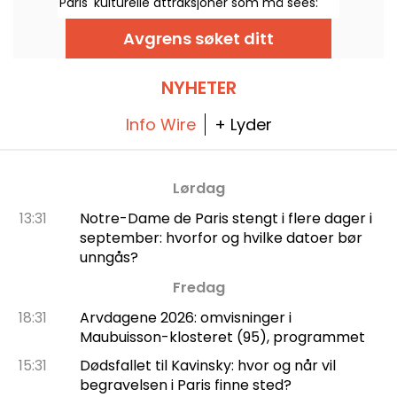
Paris' kulturelle attraksjoner som må sees:
Musée du Louvre. For familier er
programmet spesielt variert: Vi gjør opp
Avgrens søket ditt
status før besøket.
NYHETER
Info Wire
+ Lyder
Lørdag
13:31
Notre-Dame de Paris stengt i flere dager i
september: hvorfor og hvilke datoer bør
unngås?
Fredag
18:31
Arvdagene 2026: omvisninger i
Maubuisson-klosteret (95), programmet
15:31
Dødsfallet til Kavinsky: hvor og når vil
begravelsen i Paris finne sted?