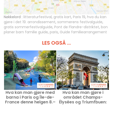
Nøkkelord :
litteraturfestival
,
gratis kart
,
Paris 19
,
hva du kan
gjøre i det 19. arrondissement
,
sommerens festivalguide
,
gratis sommerfestivalguide
,
Pont de Flandre-distriktet
,
bon
planer barn familie guide
,
paris
,
Guide familiearrangement
LES OGSÅ ...
Hva kan man gjøre med
Hva kan man gjøre i
barna i Paris og Île-de-
området Champs-
France denne helgen 8.–
Élysées og Triumfbuen:
9. august 2026?
Forslag til utflukter og
gode adresser