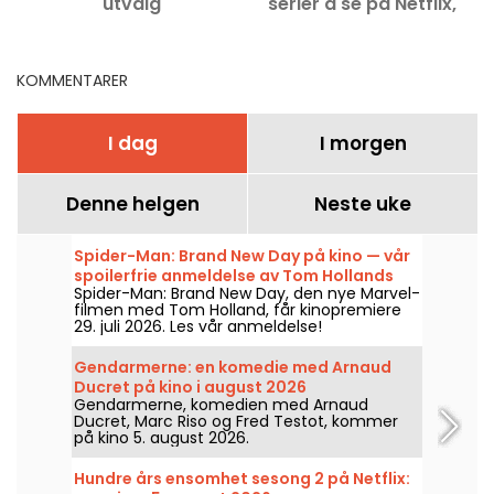
utvalg
serier å se på Netflix,
Disney+ og Prime Video
KOMMENTARER
I dag
I morgen
Denne helgen
Neste uke
Spider-Man: Brand New Day på kino — vår
spoilerfrie anmeldelse av Tom Hollands
Spider-Man: Brand New Day, den nye Marvel-
gjenkomst som Edderkoppen
filmen med Tom Holland, får kinopremiere
29. juli 2026. Les vår anmeldelse!
Gendarmerne: en komedie med Arnaud
Ducret på kino i august 2026
Gendarmerne, komedien med Arnaud
Ducret, Marc Riso og Fred Testot, kommer
på kino 5. august 2026.
Hundre års ensomhet sesong 2 på Netflix: