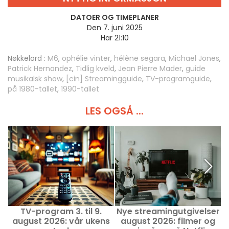
DATOER OG TIMEPLANER
Den 7. juni 2025
Har 21:10
Nøkkelord :
M6
,
ophélie vinter
,
hélène segara
,
Michael Jones
,
Patrick Hernandez
,
Tidlig kveld
,
Jean Pierre Mader
,
guide
musikalsk show
,
[cin] Streamingguide
,
TV-programguide
,
på 1980-tallet
,
1990-tallet
LES OGSÅ ...
TV-program 3. til 9.
Nye streamingutgivelser
august 2026: vår ukens
august 2026: filmer og