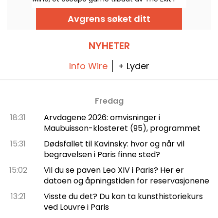
Saint-Germain-en-Laye, hvor laget ditt drar
ut for å utforske en gammel gruve.
Avgrens søket ditt
NYHETER
Info Wire
+ Lyder
Fredag
18:31
Arvdagene 2026: omvisninger i
Maubuisson-klosteret (95), programmet
15:31
Dødsfallet til Kavinsky: hvor og når vil
begravelsen i Paris finne sted?
15:02
Vil du se paven Leo XIV i Paris? Her er
datoen og åpningstiden for reservasjonene
13:21
Visste du det? Du kan ta kunsthistoriekurs
ved Louvre i Paris