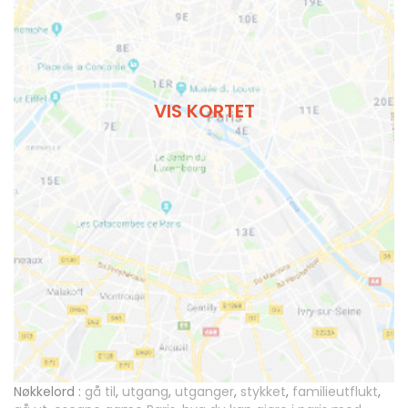
VIS KORTET
Nøkkelord :
gå til
,
utgang
,
utganger
,
stykket
,
familieutflukt
,