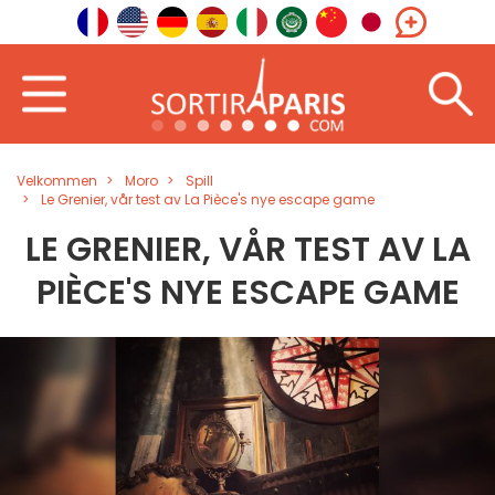
Velkommen
Moro
Spill
Le Grenier, vår test av La Pièce's nye escape game
LE GRENIER, VÅR TEST AV LA
PIÈCE'S NYE ESCAPE GAME