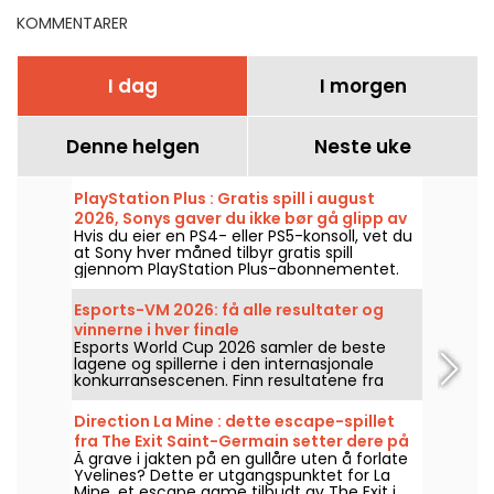
KOMMENTARER
I dag
I morgen
Denne helgen
Neste uke
PlayStation Plus : Gratis spill i august
2026, Sonys gaver du ikke bør gå glipp av
Hvis du eier en PS4- eller PS5-konsoll, vet du
at Sony hver måned tilbyr gratis spill
gjennom PlayStation Plus-abonnementet.
Så hvilke spill er gratis i august 2026? Ta en
titt på månedens utvalg.
Esports-VM 2026: få alle resultater og
vinnerne i hver finale
Esports World Cup 2026 samler de beste
lagene og spillerne i den internasjonale
konkurransescenen. Finn resultatene fra
finalene, poengene, vinnerne av hver
turnering og kalenderen for de neste
Direction La Mine : dette escape-spillet
kampene.
fra The Exit Saint-Germain setter dere på
Å grave i jakten på en gullåre uten å forlate
sporet av en glemt skatt
Yvelines? Dette er utgangspunktet for La
Mine, et escape game tilbudt av The Exit i