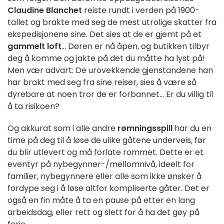
Claudine Blanchet
reiste rundt i verden på 1900-
tallet og brakte med seg de mest utrolige skatter fra
ekspedisjonene sine. Det sies at de er gjemt på et
gammelt loft
... Døren er nå åpen, og butikken tilbyr
deg å komme og jakte på det du måtte ha lyst på!
Men vær advart: De urovekkende gjenstandene han
har brakt med seg fra sine reiser, sies å være så
dyrebare at noen tror de er forbannet... Er du villig til
å ta risikoen?
Og akkurat som i alle andre
rømningsspill
har du en
time på deg til å løse de ulike gåtene underveis, før
du blir utlevert og må forlate rommet. Dette er et
eventyr på nybegynner-/mellomnivå, ideelt for
familier, nybegynnere eller alle som ikke ønsker å
fordype seg i å løse altfor kompliserte gåter. Det er
også en fin måte å ta en pause på etter en lang
arbeidsdag, eller rett og slett for å ha det gøy på