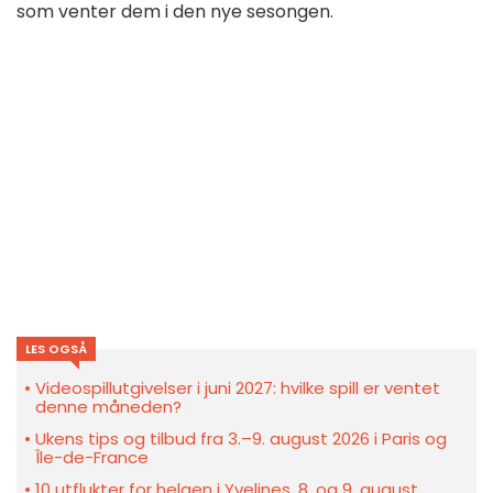
som venter dem i den nye sesongen.
LES OGSÅ
Videospillutgivelser i juni 2027: hvilke spill er ventet
denne måneden?
Ukens tips og tilbud fra 3.–9. august 2026 i Paris og
Île-de-France
10 utflukter for helgen i Yvelines, 8. og 9. august