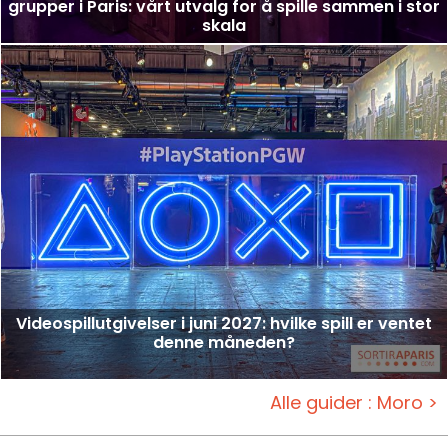
grupper i Paris: vårt utvalg for å spille sammen i stor
skala
Videospillutgivelser i juni 2027: hvilke spill er ventet
denne måneden?
Alle guider : Moro >