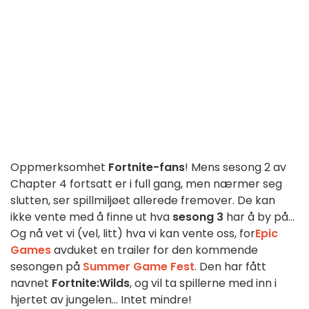
Oppmerksomhet
Fortnite-fans
! Mens sesong 2 av
Chapter 4 fortsatt er i full gang, men nærmer seg
slutten, ser spillmiljøet allerede fremover. De kan
ikke vente med å finne ut hva
sesong 3
har å by på...
Og nå vet vi (vel, litt) hva vi kan vente oss, for
Epic
Games
avduket en trailer for den kommende
sesongen på
Summer Game Fest
. Den har fått
navnet
Fortnite:
Wilds
, og vil ta spillerne med inn i
hjertet av jungelen... Intet mindre!