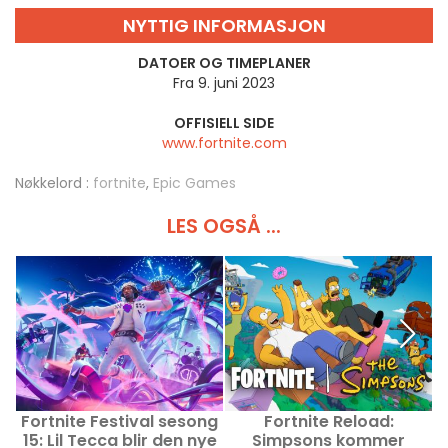
NYTTIG INFORMASJON
DATOER OG TIMEPLANER
Fra 9. juni 2023
OFFISIELL SIDE
www.fortnite.com
Nøkkelord :
fortnite
,
Epic Games
LES OGSÅ ...
Fortnite Festival sesong
Fortnite Reload:
P
15: Lil Tecca blir den nye
Simpsons kommer
s