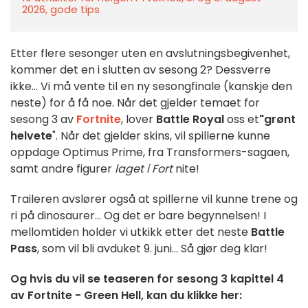
2026, gode tips
Etter flere sesonger uten en avslutningsbegivenhet,
kommer det en i slutten av sesong 2? Dessverre
ikke... Vi må vente til en ny sesongfinale (kanskje den
neste) for å få noe. Når det gjelder temaet for
sesong 3 av
Fortnite
, lover
Battle Royal
oss et
"grønt
helvete
". Når det gjelder skins, vil spillerne kunne
oppdage Optimus Prime, fra Transformers-sagaen,
samt andre figurer
laget i Fort
nite!
Traileren avslører også at spillerne vil kunne trene og
ri på dinosaurer... Og det er bare begynnelsen! I
mellomtiden holder vi utkikk etter det neste
Battle
Pass
, som vil bli avduket 9. juni... Så gjør deg klar!
Og hvis du vil se teaseren for sesong 3 kapittel 4
av Fortnite - Green Hell, kan du klikke her: