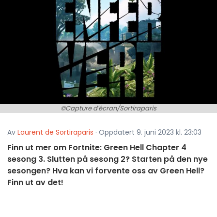
©Capture d'écran/Sortiraparis
Av
Laurent de Sortiraparis
· Oppdatert 9. juni 2023 kl. 23:03
Finn ut mer om Fortnite: Green Hell Chapter 4
sesong 3. Slutten på sesong 2? Starten på den nye
sesongen? Hva kan vi forvente oss av Green Hell?
Finn ut av det!