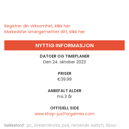
Registrer din virksomhet, klikk her
Markedsfør arrangementet ditt, klikk her
NYTTIG INFORMASJON
DATOER OG TIMEPLANER
Den 24. oktober 2023
PRISER
€39.99
ANBEFALT ALDER
Fra 3 år
OFFISIELL SIDE
www.shop-justforgames.com
Nøkkelord :
pc
,
DreamWorks
,
ps4
,
nintendo switch
,
Xbox-