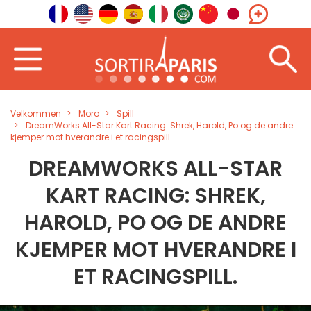
Velkommen
Moro
Spill
DreamWorks All-Star Kart Racing: Shrek, Harold, Po og de andre
kjemper mot hverandre i et racingspill.
DREAMWORKS ALL-STAR
KART RACING: SHREK,
HAROLD, PO OG DE ANDRE
KJEMPER MOT HVERANDRE I
ET RACINGSPILL.