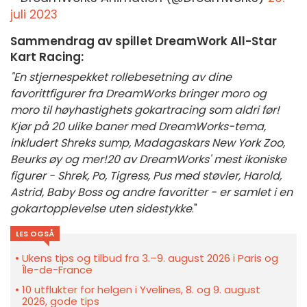
juli 2023
Sammendrag av spillet DreamWork All-Star
Kart Racing:
"En stjernespekket rollebesetning av dine
favorittfigurer fra DreamWorks bringer moro og
moro til høyhastighets gokartracing som aldri før!
Kjør på 20 ulike baner med DreamWorks-tema,
inkludert Shreks sump, Madagaskars New York Zoo,
Beurks øy og mer!
20 av DreamWorks' mest ikoniske
figurer - Shrek, Po, Tigress, Pus med støvler, Harold,
Astrid, Baby Boss og andre favoritter - er samlet i en
gokartopplevelse uten sidestykke
."
LES OGSÅ
Ukens tips og tilbud fra 3.–9. august 2026 i Paris og
Île-de-France
10 utflukter for helgen i Yvelines, 8. og 9. august
2026, gode tips