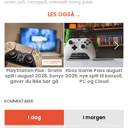
serien
,
ps5
,
racingspill
,
videospill racing guide
LES OGSÅ ...
PlayStation Plus : Gratis
Xbox Game Pass august
V
spill i august 2026, Sonys
2026: nye spill til konsoll,
d
gaver du ikke bør gå
PC og Cloud
glipp av
p
KOMMENTARER
I dag
I morgen