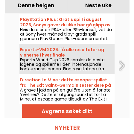
Denne helgen
Neste uke
PlayStation Plus : Gratis spill i august
2026, Sonys gaver du ikke bør gå glipp av
Hvis du eier en PS4- eller PS5-konsoll, vet du
at Sony hver måned tilbyr gratis spill
gjennom PlayStation Plus-abonnementet.
Så hvilke spill er gratis i august 2026? Ta en
titt på månedens utvalg.
Esports-VM 2026: få alle resultater og
vinnerne i hver finale
Esports World Cup 2026 samler de beste
lagene og spillerne i den internasjonale
konkurransescenen. Finn resultatene fra
finalene, poengene, vinnerne av hver
turnering og kalenderen for de neste
Direction La Mine : dette escape-spillet
kampene.
fra The Exit Saint-Germain setter dere på
Å grave i jakten på en gullåre uten å forlate
sporet av en glemt skatt
Yvelines? Dette er utgangspunktet for La
Mine, et escape game tilbudt av The Exit i
Saint-Germain-en-Laye, hvor laget ditt drar
ut for å utforske en gammel gruve.
Avgrens søket ditt
NYHETER