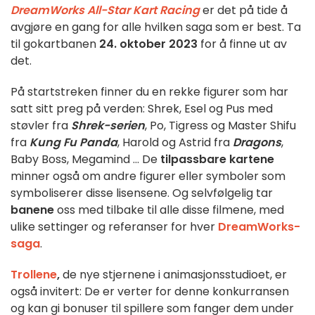
DreamWorks All-Star Kart Racing
er det på tide å
avgjøre en gang for alle hvilken saga som er best. Ta
til gokartbanen
24. oktober 2023
for å finne ut av
det.
På startstreken finner du en rekke figurer som har
satt sitt preg på verden: Shrek, Esel og Pus med
støvler fra
Shrek-serien
, Po, Tigress og Master Shifu
fra
Kung Fu Panda
, Harold og Astrid fra
Dragons
,
Baby Boss, Megamind ... De
tilpassbare kartene
minner også om andre figurer eller symboler som
symboliserer disse lisensene. Og selvfølgelig tar
banene
oss med tilbake til alle disse filmene, med
ulike settinger og referanser for hver
DreamWorks-
saga
.
Trollene
,
de nye stjernene i animasjonsstudioet, er
også invitert: De er verter for denne konkurransen
og kan gi bonuser til spillere som fanger dem under