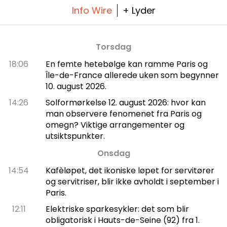
Info Wire
+ Lyder
Torsdag
18:06
En femte hetebølge kan ramme Paris og
Île-de-France allerede uken som begynner
10. august 2026.
14:26
Solformørkelse 12. august 2026: hvor kan
man observere fenomenet fra Paris og
omegn? Viktige arrangementer og
utsiktspunkter.
Onsdag
14:54
Kafèløpet, det ikoniske løpet for servitører
og servitriser, blir ikke avholdt i september i
Paris.
12:11
Elektriske sparkesykler: det som blir
obligatorisk i Hauts-de-Seine (92) fra 1.