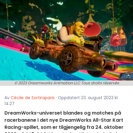
© 2023 Dreamworks Animation LLC Tous droits réservés
Av
Cécile de Sortiraparis
· Oppdatert 23. august 2023 kl.
14:27
DreamWorks-universet blandes og matches på
racerbanene i det nye DreamWorks All-Star Kart
Racing-spillet, som er tilgjengelig fra 24. oktober