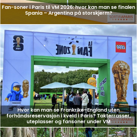
Fan-soner i Paris til VM 2026: hvor kan man se finalen
Spania – Argentina på storskjerm?
Hvor kan man se Frankrike–England uten
forhåndsreservasjon i kveld i Paris? Takterrasser,
uteplasser og fansoner under VM