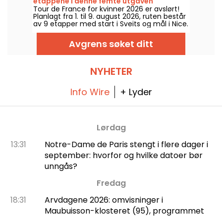
etappene i denne femte utgaven
Tour de France for kvinner 2026 er avslørt!
Planlagt fra 1. til 9. august 2026, ruten består
av 9 etapper med start i Sveits og mål i Nice.
Oppdag hva som venter oss i år.
Avgrens søket ditt
NYHETER
Info Wire
+ Lyder
Lørdag
13:31
Notre-Dame de Paris stengt i flere dager i
september: hvorfor og hvilke datoer bør
unngås?
Fredag
18:31
Arvdagene 2026: omvisninger i
Maubuisson-klosteret (95), programmet