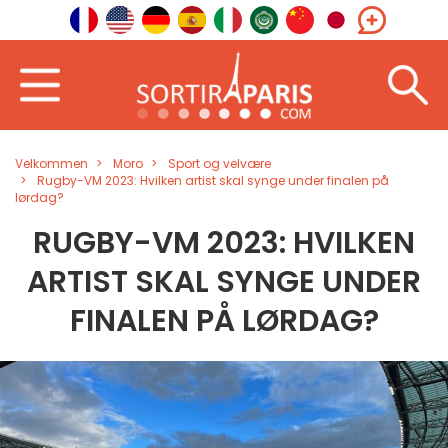
Velkommen
Moro
Sport og velvære
Rugby-VM 2023: Hvilken artist skal synge under finalen på
lørdag?
RUGBY-VM 2023: HVILKEN
ARTIST SKAL SYNGE UNDER
FINALEN PÅ LØRDAG?