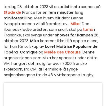
Lørdag 28. oktober 2023 vil en artist innta scenen på
Stade de
France for en
fem minutter lang
miniforestilling
. Men hvem blir det? Denne
liveopptredenen vil bli fremført av...
Mika
! Den
libanesiskfødte artisten, som snart skal på
turné
i
Frankrike, skal synge under
showet før kampen
28.
oktober 2023.
Mika
kommer ikke til å opptre alene,
for han får selskap av
koret Maîtrise Populaire de
l'Opéra-Comique
og
Mêlée des Chœurs
. Denne
organisasjonen, som Mika har sponset under dette
VM, har gjort det mulig for over 7000 franske
skolebarn, fra CM1 til Terminale, å synge
nasjonalsangene fra de 48 VM-kampene i rugby.