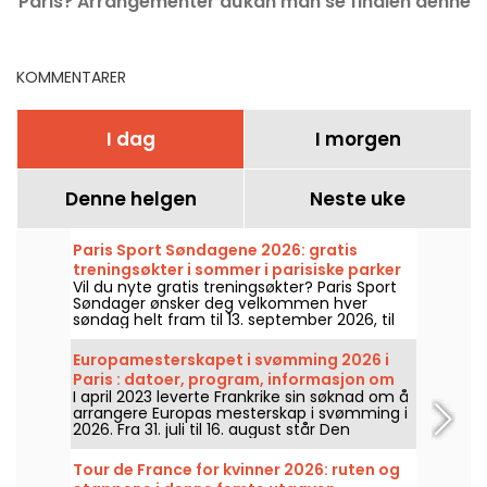
Paris? Arrangementer du
kan man se finalen denne
M
ikke bør gå glipp av
søndagen?
KOMMENTARER
I dag
I morgen
Denne helgen
Neste uke
Paris Sport Søndagene 2026: gratis
treningsøkter i sommer i parisiske parker
Vil du nyte gratis treningsøkter? Paris Sport
Søndager ønsker deg velkommen hver
søndag helt fram til 13. september 2026, til
gratis trening uten påmelding!
Europamesterskapet i svømming 2026 i
Paris : datoer, program, informasjon om
I april 2023 leverte Frankrike sin søknad om å
konkurransen
arrangere Europas mesterskap i svømming i
2026. Fra 31. juli til 16. august står Den
Olympiske Svømmehallen klar til å heie på
svømmerne våre. Her er alt du trenger å vite
Tour de France for kvinner 2026: ruten og
om konkurransen og øvelsene!