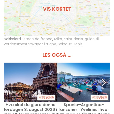
VIS KORTET
Nøkkelord :
stade de france
,
Mika
,
saint denis
,
guide til
verdensmesterskapet i rugby
,
Seine st Denis
LES OGSÅ ...
Hva skal du gjøre denne
Spania–Argentina-
lørdagen 8. august 2026 i
fansoner i Yvelines: hvor