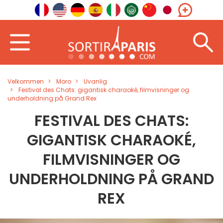
Velkommen
Moro
Uvanlig
Festival des Chats: gigantisk charaoké, filmvisninger og
underholdning på Grand Rex
FESTIVAL DES CHATS:
GIGANTISK CHARAOKÉ,
FILMVISNINGER OG
UNDERHOLDNING PÅ GRAND
REX