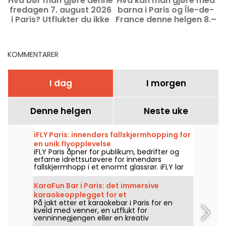
Hva bør man gjøre denne
Hva kan man gjøre med
H
fredagen 7. august 2026
barna i Paris og Île-de-
i
i Paris? Utflukter du ikke
France denne helgen 8.–
bør gå glipp av
9. august 2026?
KOMMENTARER
I dag
I morgen
Denne helgen
Neste uke
iFLY Paris: innendørs fallskjermhopping for
en unik flyopplevelse
iFLY Paris åpner for publikum, bedrifter og
erfarne idrettsutøvere for innendørs
fallskjermhopp i et enormt glassrør. iFLY lar
deg fly, helt uten risiko, uten behov for
erfaring, fra 5 til 105 år! Løft deg ut i lufta!
KaraFun Bar i Paris: det immersive
karaokeopplegget for et
På jakt etter et karaokebar i Paris for en
jentefødselsdagshelg, bursdagsfeiring
kveld med venner, en utflukt for
eller en minneverdig kveld
venninnegjengen eller en kreativ
bursdagsfeiring? Da kan KaraFun Bar bli det