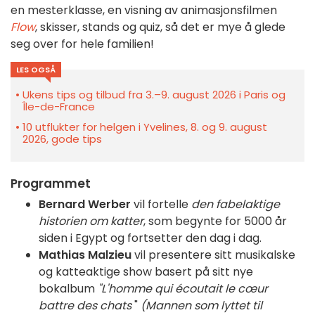
en mesterklasse, en visning av animasjonsfilmen
Flow
, skisser, stands og quiz, så det er mye å glede
seg over for hele familien!
LES OGSÅ
Ukens tips og tilbud fra 3.–9. august 2026 i Paris og
Île-de-France
10 utflukter for helgen i Yvelines, 8. og 9. august
2026, gode tips
Programmet
Bernard Werber
vil fortelle
den fabelaktige
historien om katter
, som begynte for 5000 år
siden i Egypt og fortsetter den dag i dag.
Mathias Malzieu
vil presentere sitt musikalske
og katteaktige show basert på sitt nye
bokalbum
"L'homme qui écoutait le cœur
battre des chats
"
(Mannen som lyttet til