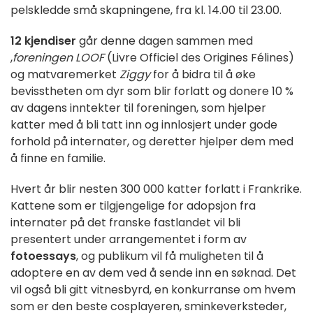
pelskledde små skapningene, fra kl. 14.00 til 23.00.
12 kjendiser
går denne dagen sammen med
,
foreningen LOOF
(Livre Officiel des Origines Félines)
og matvaremerket
Ziggy
for å bidra til å øke
bevisstheten om dyr som blir forlatt og donere 10 %
av dagens inntekter til foreningen, som hjelper
katter med å bli tatt inn og innlosjert under gode
forhold på internater, og deretter hjelper dem med
å finne en familie.
Hvert år blir nesten 300 000 katter forlatt i Frankrike.
Kattene som er tilgjengelige for adopsjon fra
internater på det franske fastlandet vil bli
presentert under arrangementet i form av
fotoessays
, og publikum vil få muligheten til å
adoptere en av dem ved å sende inn en søknad. Det
vil også bli gitt vitnesbyrd, en konkurranse om hvem
som er den beste cosplayeren, sminkeverksteder,