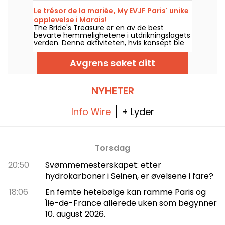
nye festlige hjørnet ditt. Dette immersive
Le trésor de la mariée, My EVJF Paris' unike
karaokebaren tilbyr private rom fullt utstyrt,
opplevelse i Marais!
hvor alle kan stige opp på scenen og bli
The Bride's Treasure er en av de best
kveldens stjerne i en livlig og avslappet
bevarte hemmelighetene i utdrikningslagets
atmosfære. Bruk koden for å få 10 % rabatt!
verden. Denne aktiviteten, hvis konsept ble
registrert av My EVJF, tar deg med på et 3-
timers eventyr sammen med den
Avgrens søket ditt
kommende bruden. Prinsippet er enkelt:
Bevæpnet med en roadbook går dere på
oppdagelsesferd i det praktfulle Marais-
distriktet i Paris, samtidig som alle deltakerne
NYHETER
får oppleve et overraskende eventyr.
Info Wire
+ Lyder
Torsdag
20:50
Svømmemesterskapet: etter
hydrokarboner i Seinen, er øvelsene i fare?
18:06
En femte hetebølge kan ramme Paris og
Île-de-France allerede uken som begynner
10. august 2026.