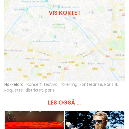
VIS KORTET
Nøkkelord :
konsert
,
festival
,
forening
,
konferanse
,
Paris 11
,
Roquette-distriktet
,
paris
LES OGSÅ ...