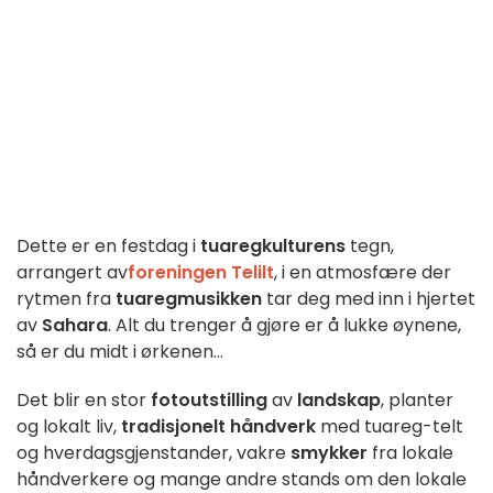
Dette er en festdag i
tuaregkulturens
tegn,
arrangert av
foreningen Telilt
, i en atmosfære der
rytmen fra
tuaregmusikken
tar deg med inn i hjertet
av
Sahara
. Alt du trenger å gjøre er å lukke øynene,
så er du midt i ørkenen...
Det blir en stor
fotoutstilling
av
landskap
, planter
og lokalt liv,
tradisjonelt håndverk
med tuareg-telt
og hverdagsgjenstander, vakre
smykker
fra lokale
håndverkere og mange andre stands om den lokale