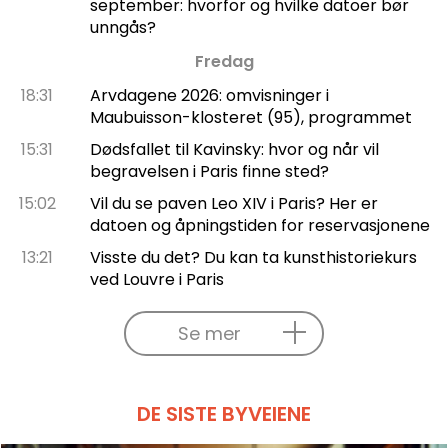
september: hvorfor og hvilke datoer bør
unngås?
Fredag
18:31
Arvdagene 2026: omvisninger i
Maubuisson-klosteret (95), programmet
15:31
Dødsfallet til Kavinsky: hvor og når vil
begravelsen i Paris finne sted?
15:02
Vil du se paven Leo XIV i Paris? Her er
datoen og åpningstiden for reservasjonene
13:21
Visste du det? Du kan ta kunsthistoriekurs
ved Louvre i Paris
Se mer
DE SISTE BYVEIENE