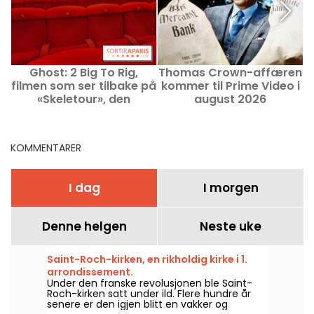
Ghost: 2 Big To Rig,
Thomas Crown-affæren
filmen som ser tilbake på
kommer til Prime Video i
«Skeletour», den
august 2026
verdensomspennende
turnéen til det svenske
bandet
KOMMENTARER
I dag
I morgen
Denne helgen
Neste uke
Saint-Roch-kirken, en rikholdig kirke i 1.
arrondissement.
Under den franske revolusjonen ble Saint-
Roch-kirken satt under ild. Flere hundre år
senere er den igjen blitt en vakker og