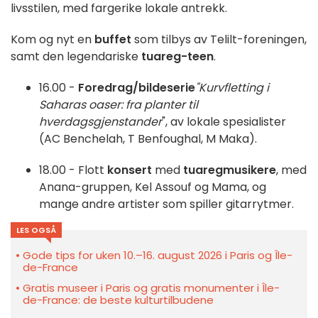
livsstilen, med fargerike lokale antrekk.
Kom og nyt en
buffet
som tilbys av Telilt-foreningen,
samt den legendariske
tuareg-teen
.
16.00 -
Foredrag/bildeserie
"Kurvfletting i
Saharas oaser: fra planter til
hverdagsgjenstander
", av lokale spesialister
(AC Benchelah, T Benfoughal, M Maka).
18.00 - Flott
konsert
med
tuaregmusikere
, med
Anana-gruppen, Kel Assouf og Mama, og
mange andre artister som spiller gitarrytmer.
LES OGSÅ
Gode tips for uken 10.–16. august 2026 i Paris og Île-
de-France
Gratis museer i Paris og gratis monumenter i Île-
de-France: de beste kulturtilbudene