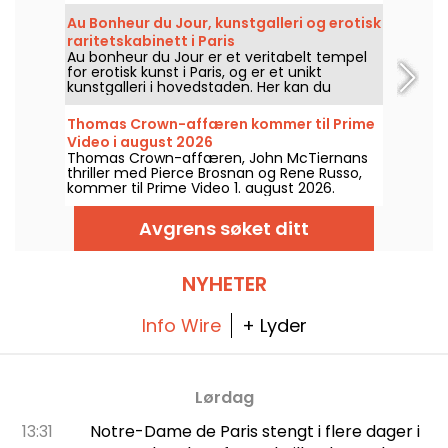
imponerende kirke som inneholder noen
virkelige skatter, som det guddommelig
Au Bonheur du Jour, kunstgalleri og erotisk
malte korhvelvet og Jomfru Maria-kapellet,
raritetskabinett i Paris
som er i relieff. Et must i Paris' 1.
Au bonheur du Jour er et veritabelt tempel
arrondissement!
for erotisk kunst i Paris, og er et unikt
kunstgalleri i hovedstaden. Her kan du
oppdage verk som fremhever skjønnheten i
den mannlige og kvinnelige kroppen
Thomas Crown-affæren kommer til Prime
gjennom visjonene til kunstnere fra 1800- og
Video i august 2026
1900-tallet, i tillegg til noen mer moderne
Thomas Crown-affæren, John McTiernans
klumper.
thriller med Pierce Brosnan og Rene Russo,
kommer til Prime Video 1. august 2026.
Avgrens søket ditt
NYHETER
Info Wire
+ Lyder
Lørdag
13:31
Notre-Dame de Paris stengt i flere dager i