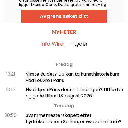
arrondissement i nærheten av Panthéon,
ligger Musée Curie. Dette gratis minnes- og
kunnskapsstedet er åpent fra onsdag til
lørdag og gir et innblikk i radioaktivitetens
Avgrens søket ditt
historie og medisinske anvendelser.
NYHETER
Info Wire
+ Lyder
Fredag
13:21
Visste du det? Du kan ta kunsthistoriekurs
ved Louvre i Paris
10:17
Hva skjer i Paris denne torsdagen? Utflukter
og gode tilbud 13. august 2026
Torsdag
20:50
Svømmemesterskapet: etter
hydrokarboner i Seinen, er øvelsene i fare?