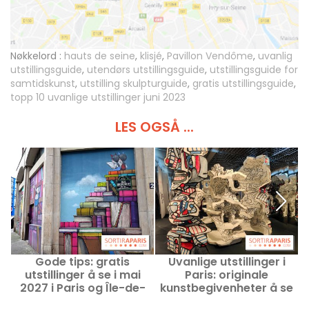
Nøkkelord :
hauts de seine
,
klisjé
,
Pavillon Vendôme
,
uvanlig
utstillingsguide
,
utendørs utstillingsguide
,
utstillingsguide for
samtidskunst
,
utstilling skulpturguide
,
gratis utstillingsguide
,
topp 10 uvanlige utstillinger juni 2023
LES OGSÅ ...
Gode tips: gratis
Uvanlige utstillinger i
F
utstillinger å se i mai
Paris: originale
i
2027 i Paris og Île-de-
kunstbegivenheter å se
France
for øyeblikket