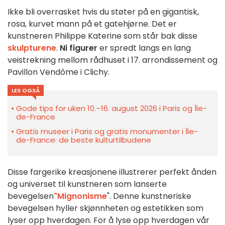
Ikke bli overrasket hvis du støter på en gigantisk,
rosa, kurvet mann på et gatehjørne. Det er
kunstneren Philippe Katerine som står bak disse
skulpturene
.
Ni figurer
er spredt langs en lang
veistrekning mellom rådhuset i 17. arrondissement og
Pavillon Vendôme i Clichy.
LES OGSÅ
Gode tips for uken 10.–16. august 2026 i Paris og Île-
de-France
Gratis museer i Paris og gratis monumenter i Île-
de-France: de beste kulturtilbudene
Disse fargerike kreasjonene illustrerer perfekt ånden
og universet til kunstneren som lanserte
bevegelsen
"Mignonisme
". Denne kunstneriske
bevegelsen hyller skjønnheten og estetikken som
lyser opp hverdagen. For å lyse opp hverdagen vår