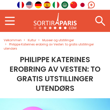
Velkommen
Kultur
Museer og utstillinger
Philippe Katerines erobring av Vesten: to gratis utstillinger
utendørs
PHILIPPE KATERINES
EROBRING AV VESTEN: TO
GRATIS UTSTILLINGER
UTENDØRS