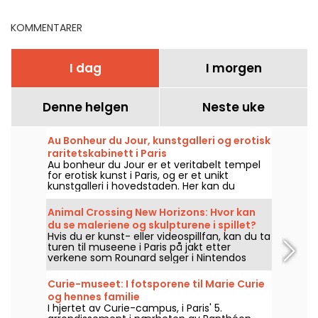
KOMMENTARER
I dag
I morgen
Denne helgen
Neste uke
Au Bonheur du Jour, kunstgalleri og erotisk
raritetskabinett i Paris
Au bonheur du Jour er et veritabelt tempel
for erotisk kunst i Paris, og er et unikt
kunstgalleri i hovedstaden. Her kan du
oppdage verk som fremhever skjønnheten i
den mannlige og kvinnelige kroppen
Animal Crossing New Horizons: Hvor kan
gjennom visjonene til kunstnere fra 1800- og
du se maleriene og skulpturene i spillet?
1900-tallet, i tillegg til noen mer moderne
Hvis du er kunst- eller videospillfan, kan du ta
klumper.
turen til museene i Paris på jakt etter
verkene som Rounard selger i Nintendos
Animal Crossing New Horizons.
Curie-museet: I fotsporene til Marie Curie
og hennes familie
I hjertet av Curie-campus, i Paris' 5.