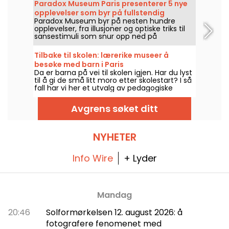
Paradox Museum Paris presenterer 5 nye
oppdatert på kunsthistorie!
opplevelser som byr på fullstendig
Paradox Museum byr på nesten hundre
oppslukende inntrykk, i tillegg til Café
opplevelser, fra illusjoner og optiske triks til
Hans & Gretel
sansestimuli som snur opp ned på
oppfatningen, rett i hjertet av Paris. Du
kommer til å elske å bli lurt, og ta
Tilbake til skolen: lærerike museer å
surrealistiske bilder i fotohjørnet. Fem nye,
besøke med barn i Paris
immersive opplevelser har blitt lagt til
Da er barna på vei til skolen igjen. Har du lyst
utstillingen – nå er det på tide å teste
til å gi de små litt moro etter skolestart? I så
sansene dine! I tillegg frister et splitter nytt,
fall har vi her et utvalg av pedagogiske
ultra-godt kafé: Hans & Gretel venter på å
museer i Paris, slik at dere kan ha det gøy
friste deg.
med å lære mye, selv med barn!
Avgrens søket ditt
NYHETER
Info Wire
+ Lyder
Mandag
20:46
Solformørkelsen 12. august 2026: å
fotografere fenomenet med