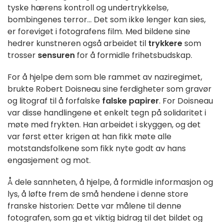
tyske hærens kontroll og undertrykkelse,
bombingenes terror... Det som ikke lenger kan sies,
er foreviget i fotografens film. Med bildene sine
hedrer kunstneren også arbeidet til
trykkere
som
trosser
sensuren
for å formidle frihetsbudskap.
For å hjelpe dem som ble rammet av naziregimet,
brukte Robert Doisneau sine ferdigheter som gravør
og litograf til å forfalske
falske papirer
. For Doisneau
var disse handlingene et enkelt tegn på solidaritet i
møte med frykten. Han arbeidet i skyggen, og det
var først etter krigen at han fikk møte alle
motstandsfolkene som fikk nyte godt av hans
engasjement og mot.
Å dele sannheten, å hjelpe, å formidle informasjon og
lys, å løfte frem de små hendene i denne store
franske historien: Dette var målene til denne
fotografen, som ga et viktig bidrag til det bildet og