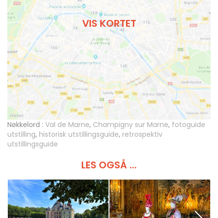
VIS KORTET
Nøkkelord :
Val de Marne
,
Champigny sur Marne
,
fotoguide
utstilling
,
historisk utstillingsguide
,
retrospektiv
utstillingsguide
LES OGSÅ ...