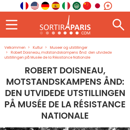
Velkommen
Kultur
Museer og utstillinger
Robert Doisneau, motstandskampens ånd: den utvidede
utstillingen på Musée de la Résistance Nationale
ROBERT DOISNEAU,
MOTSTANDSKAMPENS ÅND:
DEN UTVIDEDE UTSTILLINGEN
PÅ MUSÉE DE LA RÉSISTANCE
NATIONALE