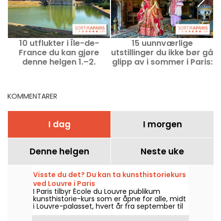
10 utflukter i Île-de-
15 uunnværlige
France du kan gjøre
utstillinger du ikke bør gå
r
denne helgen 1.–2.
glipp av i sommer i Paris:
august, innen rekkevidde
vår utvalgte liste over
d
med Navigo-passet
utflukter
KOMMENTARER
I dag
I morgen
Denne helgen
Neste uke
Visste du det? Du kan ta kunsthistoriekurs
ved Louvre i Paris
I Paris tilbyr École du Louvre publikum
kunsthistorie-kurs som er åpne for alle, midt
i Louvre-palasset, hvert år fra september til
juni. Museet arrangerer også gratis foredrag
av og til. En sikker vei til å bli skikkelig