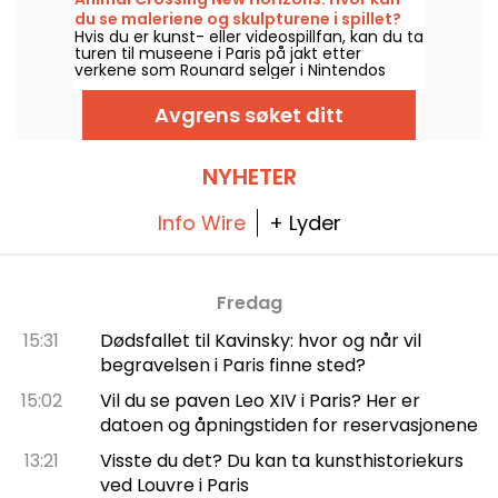
historie og medisinske anvendelser.
du se maleriene og skulpturene i spillet?
Hvis du er kunst- eller videospillfan, kan du ta
turen til museene i Paris på jakt etter
verkene som Rounard selger i Nintendos
Animal Crossing New Horizons.
Avgrens søket ditt
NYHETER
Info Wire
+ Lyder
Fredag
15:31
Dødsfallet til Kavinsky: hvor og når vil
begravelsen i Paris finne sted?
15:02
Vil du se paven Leo XIV i Paris? Her er
datoen og åpningstiden for reservasjonene
13:21
Visste du det? Du kan ta kunsthistoriekurs
ved Louvre i Paris