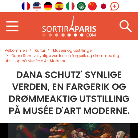
Velkommen
Kultur
Museer og utstillinger
Dana Schutz' synlige verden, en fargerik og drømmeaktig
utstilling på Musée d'Art Moderne.
DANA SCHUTZ' SYNLIGE
VERDEN, EN FARGERIK OG
DRØMMEAKTIG UTSTILLING
PÅ MUSÉE D'ART MODERNE.