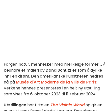
Farger, natur, mennesker med merkelige former ... Å
beundre et maleri av
Dana Schutz
er som å dykke
inn i en
drøm
. Den amerikanske kunstneren hedres
nå på
Musée d'Art Moderne de la Ville de Paris
:
Verkene hennes presenteres i en helt ny utstilling
som vises fra 6. oktober 2023 til 11. februar 2024.
Utstillingen
har tittelen
The Visible World
og gir en
oversikt over Dana Schutz' karriere. Den viser et