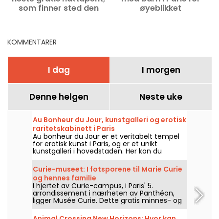
som finner sted den
øyeblikket
første fredagen i
måneden
KOMMENTARER
I dag
I morgen
Denne helgen
Neste uke
Au Bonheur du Jour, kunstgalleri og erotisk
raritetskabinett i Paris
Au bonheur du Jour er et veritabelt tempel
for erotisk kunst i Paris, og er et unikt
kunstgalleri i hovedstaden. Her kan du
oppdage verk som fremhever skjønnheten i
den mannlige og kvinnelige kroppen
Curie-museet: I fotsporene til Marie Curie
gjennom visjonene til kunstnere fra 1800- og
og hennes familie
1900-tallet, i tillegg til noen mer moderne
I hjertet av Curie-campus, i Paris' 5.
klumper.
arrondissement i nærheten av Panthéon,
ligger Musée Curie. Dette gratis minnes- og
kunnskapsstedet er åpent fra onsdag til
lørdag og gir et innblikk i radioaktivitetens
Animal Crossing New Horizons: Hvor kan