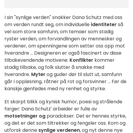
I sin "synlige verden" snakker Dana Schutz med oss
om verden rundt seg, om individuelle
identiteter
så
vel som store samfunn, om temaer som stadig
ryster verden, om forvandlingen av mennesker og
verdener, om spenningene som setter oss opp mot
hverandre ... Designeren er også fascinert av disse
tilbakevendende motivene:
Konflikter
kommer
stadig tilbake, og folk slutter å snakke med
hverandre.
Myter
og guder dør til slutt ut, samfunn
går i oppløsning, råtner på rot og forsvinner ... Før de
kanskje gjenfødes med ny renhet og styrke.
Et skarpt blikk og kynisk humor, poesi og strålende
farger: Dana Schutz' arbeider er fulle av
motsetninger og
paradokser. Det er hennes styrke,
og det er det som tiltrekker og fengsler oss. Kom og
utforsk denne
synlige verdenen
, og nyt denne nye