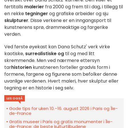
førtitalls
malerier
fra 2000 og frem til i dag, i tillegg til
en rekke
tegninger
og grafiske arbeider og sju
skulpturer
. Disse verkene er en inngangsport til
kunstnerens sprø, drømmeaktige og fargerike
verden.
Ved første øyekast kan Dana Schutz' verk virke
kaotiske,
surrealistiske og
til og med litt
skremmende. Men ved nærmere ettersyn
tar
historien
kunstneren forteller gradvis form i
formene, fargene og figurene som befolker denne
uvanlige verdenen. Hvert maleri, hver skulptur eller
tegning er en historie i seg selv.
LES OGSÅ
Gode tips for uken 10.–16. august 2026 i Paris og Île-
de-France
Gratis museer i Paris og gratis monumenter i Île-
de-France: de beste kulturtilbudene