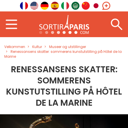
Velkommen
Kultur
Museer og utstillinger
Renessansens skatter: sommerens kunstutstilling på Hôtel de la
Marine
RENESSANSENS SKATTER:
SOMMERENS
KUNSTUTSTILLING PÅ HÔTEL
DE LA MARINE