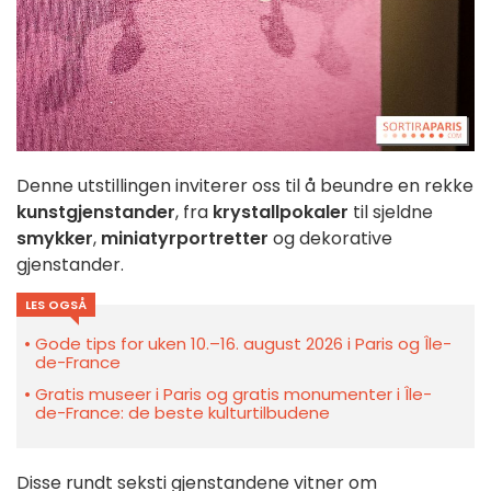
Denne utstillingen inviterer oss til å beundre en rekke
kunstgjenstander
, fra
krystallpokaler
til sjeldne
smykker
,
miniatyrportretter
og dekorative
gjenstander.
LES OGSÅ
Gode tips for uken 10.–16. august 2026 i Paris og Île-
de-France
Gratis museer i Paris og gratis monumenter i Île-
de-France: de beste kulturtilbudene
Disse rundt seksti gjenstandene vitner om