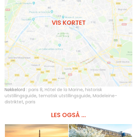
VIS KORTET
Nøkkelord :
paris 8
,
Hôtel de la Marine
,
historisk
utstillingsguide
,
tematisk utstillingsguide
,
Madeleine-
distriktet
,
paris
LES OGSÅ ...