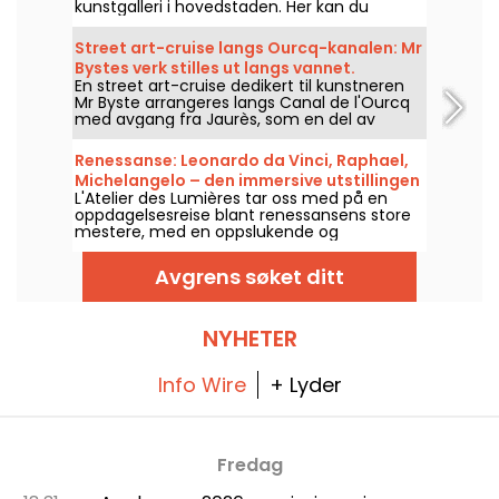
kunstgalleri i hovedstaden. Her kan du
oppdage verk som fremhever skjønnheten i
den mannlige og kvinnelige kroppen
Street art-cruise langs Ourcq-kanalen: Mr
gjennom visjonene til kunstnere fra 1800- og
Bystes verk stilles ut langs vannet.
1900-tallet, i tillegg til noen mer moderne
En street art-cruise dedikert til kunstneren
klumper.
Mr Byste arrangeres langs Canal de l'Ourcq
med avgang fra Jaurès, som en del av
Canal-sommeren, lørdag 8. august 2026. På
programmet: en utstilling om bord, en
Renessanse: Leonardo da Vinci, Raphael,
guidet omvisning blant veggmaleriene som
Michelangelo – den immersive utstillingen
kan ses fra vannet, og en fascinerende
L'Atelier des Lumières tar oss med på en
avsløres på Atelier des Lumières
utforsking av universet bak kunstnerens
oppdagelsesreise blant renessansens store
sjablonger.
mestere, med en oppslukende og
pedagogisk utstilling som kan oppleves fra
13. mars til 2. juli 2026, og på enkelte dager i
Avgrens søket ditt
sommerferien.
NYHETER
Info Wire
+ Lyder
Fredag