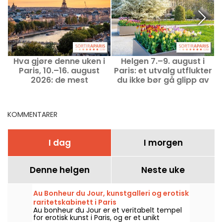
Hva gjøre denne uken i
Helgen 7.–9. august i
H
Paris, 10.–16. august
Paris: et utvalg utflukter
2026: de mest
du ikke bør gå glipp av
u
spennende utfluktene
KOMMENTARER
I dag
I morgen
Denne helgen
Neste uke
Au Bonheur du Jour, kunstgalleri og erotisk
raritetskabinett i Paris
Au bonheur du Jour er et veritabelt tempel
for erotisk kunst i Paris, og er et unikt