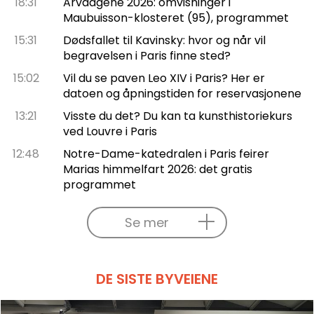
18:31
Arvdagene 2026: omvisninger i
Maubuisson-klosteret (95), programmet
15:31
Dødsfallet til Kavinsky: hvor og når vil
begravelsen i Paris finne sted?
15:02
Vil du se paven Leo XIV i Paris? Her er
datoen og åpningstiden for reservasjonene
13:21
Visste du det? Du kan ta kunsthistoriekurs
ved Louvre i Paris
12:48
Notre-Dame-katedralen i Paris feirer
Marias himmelfart 2026: det gratis
programmet
Se mer
DE SISTE BYVEIENE