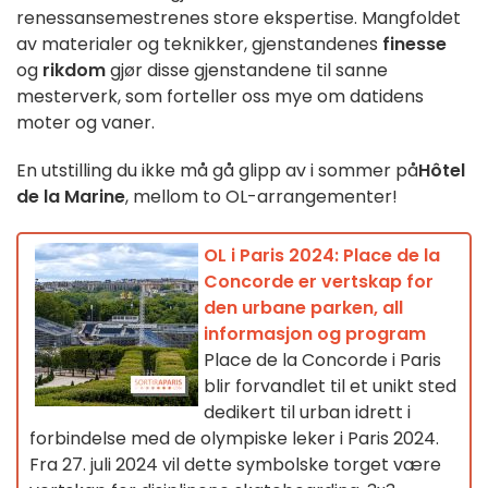
renessansemestrenes store ekspertise. Mangfoldet
av materialer og teknikker, gjenstandenes
finesse
og
rikdom
gjør disse gjenstandene til sanne
mesterverk, som forteller oss mye om datidens
moter og vaner.
En utstilling du ikke må gå glipp av i sommer på
Hôtel
de la Marine
, mellom to OL-arrangementer!
OL i Paris 2024: Place de la
Concorde er vertskap for
den urbane parken, all
informasjon og program
Place de la Concorde i Paris
blir forvandlet til et unikt sted
dedikert til urban idrett i
forbindelse med de olympiske leker i Paris 2024.
Fra 27. juli 2024 vil dette symbolske torget være