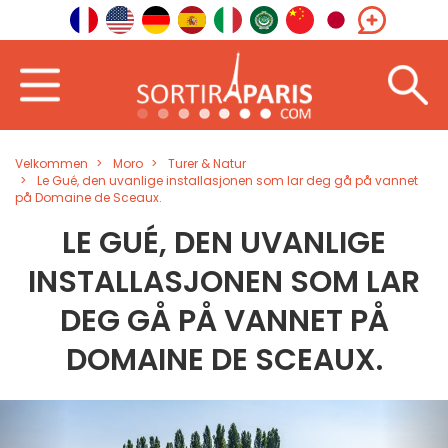
Velkommen
Moro
Turer & Natur
Le Gué, den uvanlige installasjonen som lar deg gå på vannet
på Domaine de Sceaux.
LE GUÉ, DEN UVANLIGE
INSTALLASJONEN SOM LAR
DEG GÅ PÅ VANNET PÅ
DOMAINE DE SCEAUX.