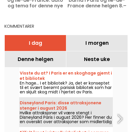
og Île-de-France: dato
barna i Paris og Île-de-
P
og tema for denne nye
France denne helgen 8.–
utgaven
9. august 2026?
KOMMENTARER
I dag
I morgen
Denne helgen
Neste uke
Visste du at? I Paris er en skoghage gjemt i
et bibliotek
En hage... I et bibliotek? Ja, det er konseptet
til et svært berømt parisisk bibliotek som har
en skjult skog midt i hjertet av Paris.
Disneyland Paris: disse attraksjonene
stenger i august 2026
Hvilke attraksjoner vil være stengt i
Disneyland Paris i august 2026? Her finner du
en oversikt over attraksjoner som midlertidig
ikke er tilgjengelige på grunn av vedlikehold
eller oppussing, slik at du kan planlegge