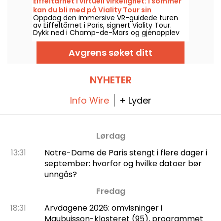
Eiffeltårnet i virtuell virkelighet: i sommer
besøket i Disney-parken.
kan du bli med på Viality Tour sin
Oppdag den immersive VR-guidede turen
historiske guidede tur.
av Eiffeltårnet i Paris, signert Viality Tour.
Dykk ned i Champ-de-Mars og gjenopplev
byggingen og åpningen av Dame de Fer i
1889. En ny versjon som er mer tro mot
Avgrens søket ditt
virkeligheten enn noen gang, ble lansert 31.
mars 2026. I den anledning har vi en
rabattkode til deg! Og for å møte varmen
holder alle turene deres seg i skyggen.
NYHETER
Info Wire
+ Lyder
Lørdag
13:31
Notre-Dame de Paris stengt i flere dager i
september: hvorfor og hvilke datoer bør
unngås?
Fredag
18:31
Arvdagene 2026: omvisninger i
Maubuisson-klosteret (95), programmet