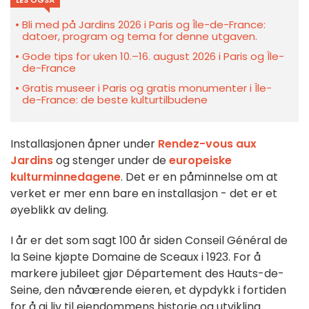
Bli med på Jardins 2026 i Paris og Île-de-France:
datoer, program og tema for denne utgaven.
Gode tips for uken 10.–16. august 2026 i Paris og Île-
de-France
Gratis museer i Paris og gratis monumenter i Île-
de-France: de beste kulturtilbudene
Installasjonen åpner under
Rendez-vous aux
Jardins
og stenger under de
europeiske
kulturminnedagene
. Det er en påminnelse om at
verket er mer enn bare en installasjon - det er et
øyeblikk av deling.
I år er det som sagt 100 år siden Conseil Général de
la Seine kjøpte Domaine de Sceaux i 1923. For å
markere jubileet gjør Département des Hauts-de-
Seine, den nåværende eieren, et dypdykk i fortiden
for å gi liv til eiendommens historie og utvikling