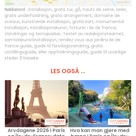
Nøkkelord :
installasjon
,
gratis tur
,
gå
,
hauts de seine
,
seler
,
gratis underholdning
,
gratis arrangement
,
domaine de
sceaux
,
kunstnerisk installasjon
,
gratis kart
,
monumental
installasjon
,
installasjonskunst
,
fotturer i ile de france
,
Vandringer og temaparker
,
Testet av redaksjonsteamet
,
samtidskunstinstallasjon
,
rendez vous aux jardins ile de
france guide
,
guide til farsdagsvandring
,
gratis
utstillingsguide
,
eller oppfriskningsguide
,
guide til uvanlige
steder å besøke
LES OGSÅ ...
Arvdagene 2026 i Paris
Hva kan man gjøre med