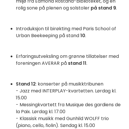
miljø fra Edmond Rostand-biblioteket, og en
rolig sone på plenen og solstoler
på stand 9
.
Introduksjon til birøkting med Paris School of
Urban Beekeeping på stand
10
.
Erfaringsutveksling om grønne tillatelser med
foreningen AVERAR på
stand 11
.
Stand 12
: konserter på musikktribunen
- Jazz med INTERPLAY-kvartetten. Lørdag kl.
15.00
- Messingkvartett fra Musique des gardiens de
la Paix. Lørdag kl. 17.00
- Klassisk musikk med Gunhild WOLFF trio
(piano, cello, fiolin). Søndag kl. 15.00