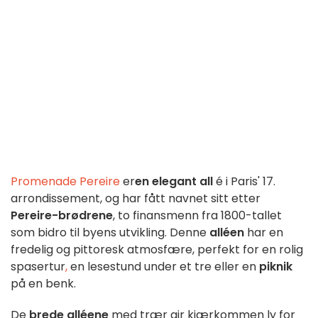
Promenade Pereire
er
en elegant all
é i Paris' 17.
arrondissement, og har fått navnet sitt etter
Pereire-brødrene
, to finansmenn fra 1800-tallet
som bidro til byens utvikling. Denne
alléen
har en
fredelig og pittoresk atmosfære, perfekt for en rolig
spasertur
,
en lesestund under et tre eller en
piknik
på en benk.
De
brede alléene
med trær gir kjærkommen ly for