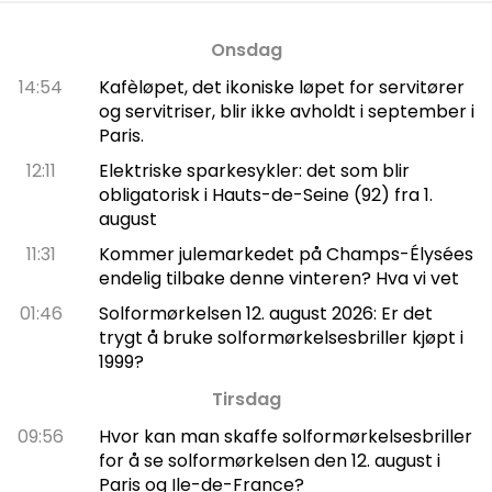
Onsdag
14:54
Kafèløpet, det ikoniske løpet for servitører
og servitriser, blir ikke avholdt i september i
Paris.
12:11
Elektriske sparkesykler: det som blir
obligatorisk i Hauts-de-Seine (92) fra 1.
august
11:31
Kommer julemarkedet på Champs-Élysées
endelig tilbake denne vinteren? Hva vi vet
01:46
Solformørkelsen 12. august 2026: Er det
trygt å bruke solformørkelsesbriller kjøpt i
1999?
Tirsdag
09:56
Hvor kan man skaffe solformørkelsesbriller
for å se solformørkelsen den 12. august i
Paris og Ile-de-France?