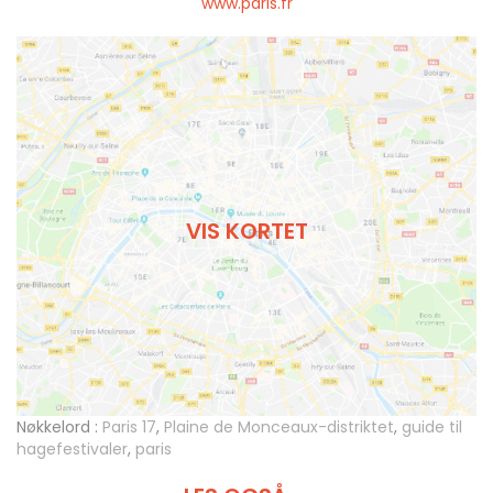
www.paris.fr
VIS KORTET
Nøkkelord :
Paris 17
,
Plaine de Monceaux-distriktet
,
guide til
hagefestivaler
,
paris