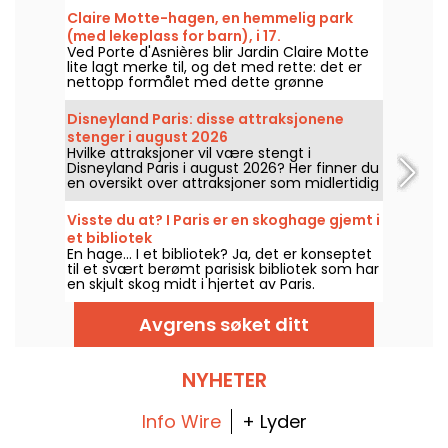
Claire Motte-hagen, en hemmelig park
(med lekeplass for barn), i 17.
Ved Porte d'Asnières blir Jardin Claire Motte
arrondissementet
lite lagt merke til, og det med rette: det er
nettopp formålet med dette grønne
området, å tilby et sted å lade batteriene i
total ro.
Disneyland Paris: disse attraksjonene
stenger i august 2026
Hvilke attraksjoner vil være stengt i
Disneyland Paris i august 2026? Her finner du
en oversikt over attraksjoner som midlertidig
ikke er tilgjengelige på grunn av vedlikehold
eller oppussing, slik at du kan planlegge
Visste du at? I Paris er en skoghage gjemt i
besøket i Disney-parken.
et bibliotek
En hage... I et bibliotek? Ja, det er konseptet
til et svært berømt parisisk bibliotek som har
en skjult skog midt i hjertet av Paris.
Avgrens søket ditt
NYHETER
Info Wire
+ Lyder