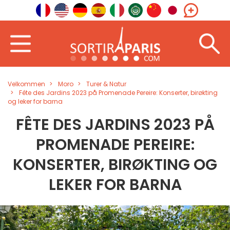
Velkommen
Moro
Turer & Natur
Fête des Jardins 2023 på Promenade Pereire: Konserter, birøkting
og leker for barna
FÊTE DES JARDINS 2023 PÅ
PROMENADE PEREIRE:
KONSERTER, BIRØKTING OG
LEKER FOR BARNA