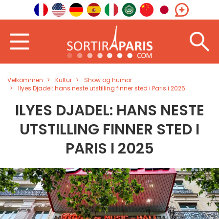
Velkommen
Kultur
Show og humor
Ilyes Djadel: hans neste utstilling finner sted i Paris i 2025
ILYES DJADEL: HANS NESTE
UTSTILLING FINNER STED I
PARIS I 2025