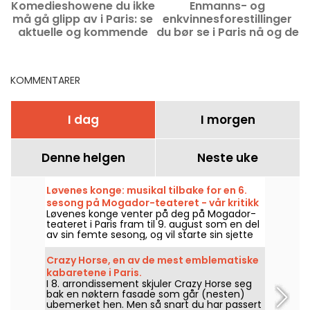
Komedieshowene du ikke
Enmanns- og
må gå glipp av i Paris: se
enkvinnesforestillinger
aktuelle og kommende
du bør se i Paris nå og de
høydepunkter
neste månedene
KOMMENTARER
I dag
I morgen
Denne helgen
Neste uke
Løvenes konge: musikal tilbake for en 6.
sesong på Mogador-teateret - vår kritikk
Løvenes konge venter på deg på Mogador-
teateret i Paris fram til 9. august som en del
av sin femte sesong, og vil starte sin sjette
sesong allerede i september 2026, mer enn
ti år etter siste forestilling i denne parisiske
Crazy Horse, en av de mest emblematiske
salen. Vi har sett det, her er alt du trenger å
kabaretene i Paris.
vite!
I 8. arrondissement skjuler Crazy Horse seg
bak en nøktern fasade som går (nesten)
ubemerket hen. Men så snart du har passert