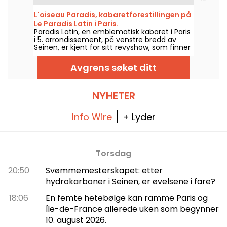
inngangsdøren, blir du revet med av en helt
annen atmosfære, med et fantastisk show
L'oiseau Paradis, kabaretforestillingen på
med dans, opptredener og lysende
Le Paradis Latin i Paris.
dekorasjoner.
Paradis Latin, en emblematisk kabaret i Paris
i 5. arrondissement, på venstre bredd av
Seinen, er kjent for sitt revyshow, som finner
sted hver kveld i luksuriøse omgivelser og en
festlig atmosfære. Revyen som spilles her er
Avgrens søket ditt
alltid "L'Oiseau Paradis", et show av Kamel
Ouali. Dièse og Solen Shawen leder showet.
NYHETER
Info Wire
+ Lyder
Torsdag
20:50
Svømmemesterskapet: etter
hydrokarboner i Seinen, er øvelsene i fare?
18:06
En femte hetebølge kan ramme Paris og
Île-de-France allerede uken som begynner
10. august 2026.