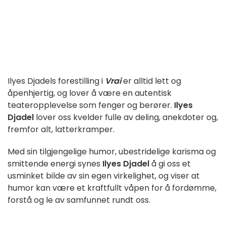
Ilyes Djadels forestilling i
Vrai
er alltid lett og
åpenhjertig, og lover å være en autentisk
teateropplevelse som fenger og berører.
Ilyes
Djadel
lover oss kvelder fulle av deling, anekdoter og,
fremfor alt, latterkramper.
Med sin tilgjengelige humor, ubestridelige karisma og
smittende energi synes
Ilyes Djadel
å gi oss et
usminket bilde av sin egen virkelighet, og viser at
humor kan være et kraftfullt våpen for å fordømme,
forstå og le av samfunnet rundt oss.