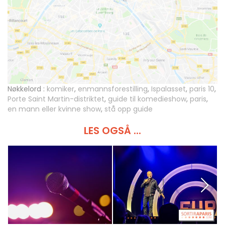
Nøkkelord :
komiker
,
enmannsforestilling
,
Ispalasset
,
paris 10
,
Porte Saint Martin-distriktet
,
guide til komedieshow
,
paris
,
en mann eller kvinne show
,
stå opp guide
LES OGSÅ ...