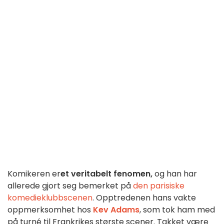
Komikeren er
et veritabelt fenomen,
og han har
allerede gjort seg bemerket på
den parisiske
komedieklubbscenen
. Opptredenen hans vakte
oppmerksomhet hos
Kev Adams
, som tok ham med
på turné til Frankrikes største scener. Takket være