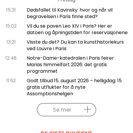
15:31
Dødsfallet til Kavinsky: hvor og når vil
begravelsen i Paris finne sted?
15:02
Vil du se paven Leo XIV i Paris? Her er
datoen og åpningstiden for reservasjonene
13:21
Visste du det? Du kan ta kunsthistoriekurs
ved Louvre i Paris
12:48
Notre-Dame-katedralen i Paris feirer
Marias himmelfart 2026: det gratis
programmet
11:52
Godt tilbud 15. august 2026 – helligdag: 15
gratis utflukter for å nyte
Assomptionshelgen
Se mer