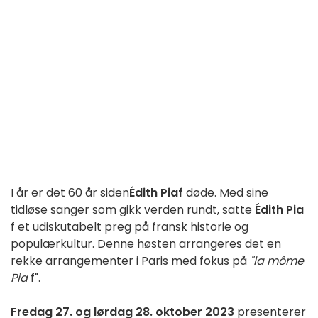
I år er det 60 år siden
Édith Piaf
døde. Med sine
tidløse sanger som gikk verden rundt, satte
Édith Pia
f et udiskutabelt preg på fransk historie og
populærkultur. Denne høsten arrangeres det en
rekke arrangementer i Paris med fokus på
"la môme
Pia
f".
Fredag 27. og lørdag 28. oktober 2023
presenterer