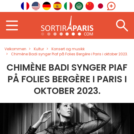
Velkommen
Kultur
Konsert og musikk
Chimène Badi synger Piaf på Folies Bergère i Paris i oktober 2023.
CHIMÈNE BADI SYNGER PIAF
PÅ FOLIES BERGÈRE I PARIS I
OKTOBER 2023.