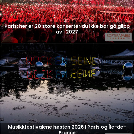
Paris: her er 20 store konserter du ikke bør gå glipp
av i 2027
Musikkfestivalene høsten 2026 i Paris og Île-de-
France