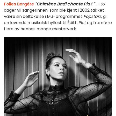
Folies Bergère
"Chimène Badi chante Pia
f
"
. I to
dager vil sangerinnen, som ble kjent i 2002 takket
være sin deltakelse i M6-programmet
Popstars
, gi
en levende musikalsk hyllest til Édith Piaf og fremføre
flere av hennes mange mesterverk.