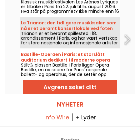
Klassisk musikkfestivalen Les Arènes Lyriques
høyden
er tilbake i Paris fra 22. juli til 15. august 2026.
Hva står på programmet? Ikke mindre enn 16
konserter avholdes i Arènes de Montmartre,
en idyllisk ramme for å høre de store
Le Trianon: den tidligere musikksalen som
klassikerne.
nå er et berømt konsertlokale ved foten
Trianon er et berømt spillested i 18.
av Butte Montmartre.
arrondissement i Paris, og har vært vertskap
for store nasjonale og internasjonale artister
siden det åpnet i 1894. Her får du et
tilbakeblikk på historien til dette
Bastille-Operaen i Paris: et storslått
underholdningsmekkaet ved foten av Butte
auditorium dedikert til moderne opera-
Montmartre.
Stilt位 plassen Bastille i Paris ligger Opera
og musikalproduksjoner
Bastille, en av scene for Paris’ nasjonale
ballett- og operahus, der de setter opp
forestillinger hele året. Siden åpningen i 1989
har dette moderne bygget blitt et populært
Avgrens søket ditt
samlingspunkt for både lokalbefolkningen og
tilreisende, og er den ideelle plassen for å
finne ut om de mest spennende opera- og
danseitenseningene i hovedstaden.
NYHETER
Info Wire
+ Lyder
Fredag