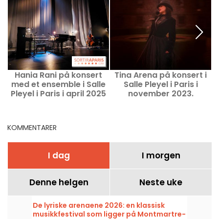
Hania Rani på konsert
Tina Arena på konsert i
med et ensemble i Salle
Salle Pleyel i Paris i
å
Pleyel i Paris i april 2025
november 2023.
KOMMENTARER
I dag
I morgen
Denne helgen
Neste uke
De lyriske arenaene 2026: en klassisk
musikkfestival som ligger på Montmartre-