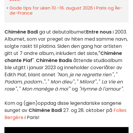
Gode tips for uken 10.–16. august 2026 i Paris og Île-
de-France
Chimène Badi
ga ut debutalbumet
Entre nous
i 2003.
Albumet, som var preget av hiten med samme navn,
solgte raskt til platina. Siden den gang har artisten
gitt ut 7 andre album, inkludert det siste,
"Chimène
chante Piaf
".
Chimène Badis
åttende studioalbum
ble utgitt i januar 2023 og inneholder coverlåter av
Édith Piaf, blant annet
"Non, je ne regrette rien
", "
Padam, padam
...", "
Mon dieu
", "
Milord
", "
La Vie en
rose
", "
Mon manège à moi
" og
"Hymne à l'amour
".
Kom og (gjen)oppdag disse legendariske sangene
sunget av
Chimène Badi
27. og 28. oktober på
Folies
Bergère
i Paris!