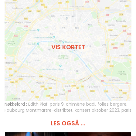
VIS KORTET
Nøkkelord :
Édith Piaf
,
paris 9
,
chimène badi
,
folies bergere
,
Faubourg Montmartre-distriktet
,
konsert oktober 2023
,
paris
LES OGSÅ ...