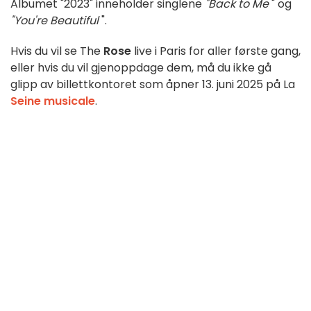
Albumet "2023" inneholder singlene
"Back to Me
" og
"You're Beautiful
".
Hvis du vil se The
Rose
live i Paris for aller første gang,
eller hvis du vil gjenoppdage dem, må du ikke gå
glipp av billettkontoret som åpner 13. juni 2025 på La
Seine musicale
.