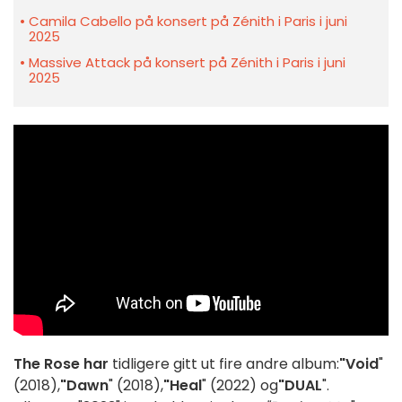
Camila Cabello på konsert på Zénith i Paris i juni
2025
Massive Attack på konsert på Zénith i Paris i juni
2025
The Rose har
tidligere gitt ut fire andre album:
"Void
"
(2018),
"Dawn
" (2018),
"Heal
" (2022) og
"DUAL
".