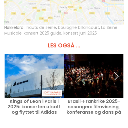
Nøkkelord :
hauts de seine
,
boulogne billancourt
,
La Seine
Musicale
,
konsert 2025 guide
,
konsert juni 2025
LES OGSÅ ...
Kings of Leon i Paris i
Brasil-Frankrike 2025-
2025: konserten utsatt
sesongen: filmvisning,
og flyttet til Adidas
konferanse og dans på
F
Arena
Théâtre de la Concorde