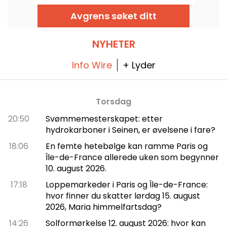
forestillinger hele året. Siden åpningen i 1989
har dette moderne bygget blitt et populært
Avgrens søket ditt
samlingspunkt for både lokalbefolkningen og
tilreisende, og er den ideelle plassen for å
finne ut om de mest spennende opera- og
danseitenseningene i hovedstaden.
NYHETER
Info Wire
+ Lyder
Torsdag
20:50
Svømmemesterskapet: etter
hydrokarboner i Seinen, er øvelsene i fare?
18:06
En femte hetebølge kan ramme Paris og
Île-de-France allerede uken som begynner
10. august 2026.
17:18
Loppemarkeder i Paris og Île-de-France:
hvor finner du skatter lørdag 15. august
2026, Maria himmelfartsdag?
14:26
Solformørkelse 12. august 2026: hvor kan