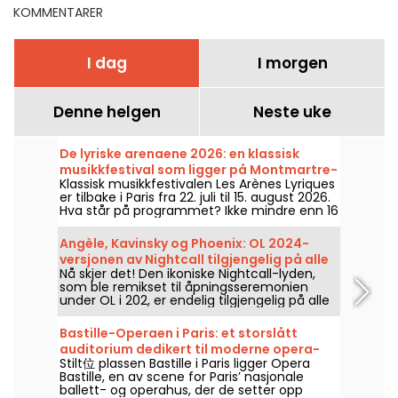
KOMMENTARER
I dag
I morgen
Denne helgen
Neste uke
De lyriske arenaene 2026: en klassisk
musikkfestival som ligger på Montmartre-
Klassisk musikkfestivalen Les Arènes Lyriques
høyden
er tilbake i Paris fra 22. juli til 15. august 2026.
Hva står på programmet? Ikke mindre enn 16
konserter avholdes i Arènes de Montmartre,
en idyllisk ramme for å høre de store
Angèle, Kavinsky og Phoenix: OL 2024-
klassikerne.
versjonen av Nightcall tilgjengelig på alle
Nå skjer det! Den ikoniske Nightcall-lyden,
plattformer
som ble remikset til åpningsseremonien
under OL i 202, er endelig tilgjengelig på alle
plattformer. En versjon av Angèle, Phœnix og
Kavinsky hadde allerede vakt oppsikt før den
Bastille-Operaen i Paris: et storslått
offisielle utgivelsen.
auditorium dedikert til moderne opera-
Stilt位 plassen Bastille i Paris ligger Opera
og musikalproduksjoner
Bastille, en av scene for Paris’ nasjonale
ballett- og operahus, der de setter opp