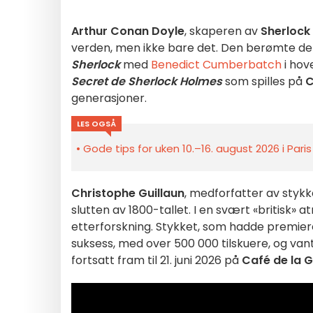
Arthur Conan Doyle
, skaperen av
Sherlock
verden, men ikke bare det. Den berømte dete
Sherlock
med
Benedict Cumberbatch
i hov
Secret de Sherlock Holmes
som spilles på
C
generasjoner.
LES OGSÅ
Gode tips for uken 10.–16. august 2026 i Pari
Christophe Guillaun
, medforfatter av stykk
slutten av 1800-tallet. I en svært «britisk»
etterforskning. Stykket, som hadde premiere
suksess, med over 500 000 tilskuere, og vant
fortsatt fram til 21. juni 2026 på
Café de la 