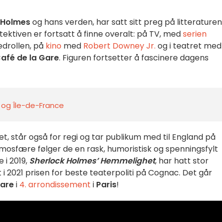
 Holmes
og hans verden, har satt sitt preg på litterature
ktiven er fortsatt å finne overalt: på TV, med
serien
edrollen, på
kino
med
Robert Downey Jr.
og i teatret me
afé de la Gare
. Figuren fortsetter å fascinere dagens
s og Île-de-France
et, står også for regi og tar publikum med til England på
 atmosfære følger de en rask, humoristisk og spenningsfylt
 i 2019,
Sherlock Holmes’ Hemmelighet
, har hatt stor
 i 2021 prisen for beste teaterpoliti på Cognac. Det går
Gare
i
4. arrondissement
i
Paris
!