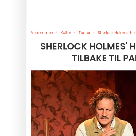
Velkommen
Kultur
Teater
Sherlock Holmes' hem
SHERLOCK HOLMES' H
TILBAKE TIL P