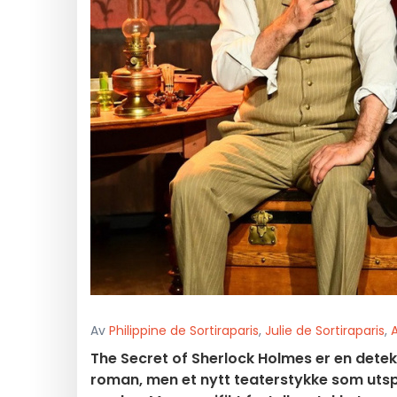
Av
Philippine de Sortiraparis
,
Julie de Sortiraparis
,
The Secret of Sherlock Holmes er en detek
roman, men et nytt teaterstykke som utspi