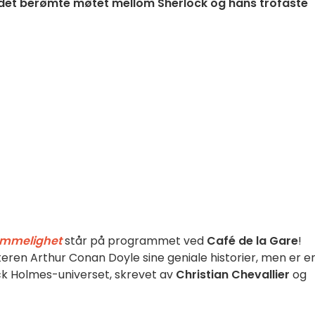
m det berømte møtet mellom Sherlock og hans trofaste
emmelighet
står på programmet ved
Café de la Gare
!
teren Arthur Conan Doyle sine geniale historier, men er e
lock Holmes-universet, skrevet av
Christian Chevallier
og