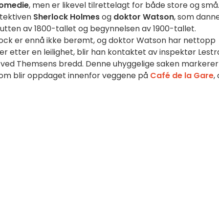
komedie
, men er likevel tilrettelagt for både store og små
etektiven
Sherlock Holmes
og
doktor Watson
, som dann
utten av 1800-tallet og begynnelsen av 1900-tallet.
herlock er ennå ikke berømt, og doktor Watson har nettopp
 etter en leilighet, blir han kontaktet av inspektør Lest
et ved Themsens bredd. Denne uhyggelige saken markerer
som blir oppdaget innenfor veggene på
Café de la Gare
,