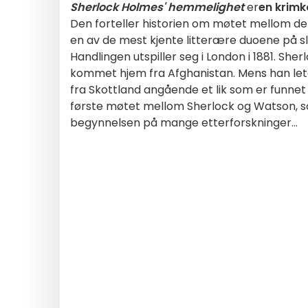
Sherlock Holmes' hemmelighet
er
en krim
Den forteller historien om møtet mellom d
en av de mest kjente litterære duoene på sl
Handlingen utspiller seg i London i 1881. S
kommet hjem fra Afghanistan. Mens han leter
fra Skottland angående et lik som er funn
første møtet mellom Sherlock og Watson, 
begynnelsen på mange etterforskninger...