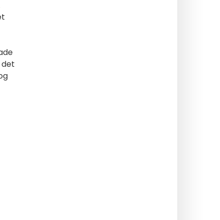
.
et
rade
 det
 og