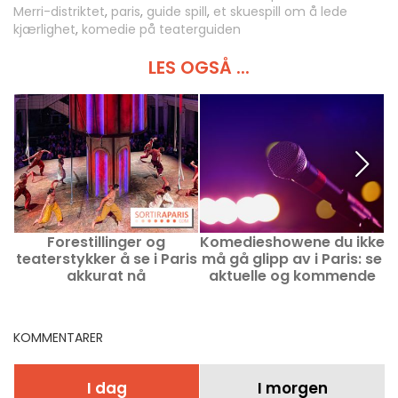
Merri-distriktet
,
paris
,
guide spill
,
et skuespill om å lede
kjærlighet
,
komedie på teaterguiden
LES OGSÅ ...
Forestillinger og
Komedieshowene du ikke
teaterstykker å se i Paris
må gå glipp av i Paris: se
akkurat nå
aktuelle og kommende
høydepunkter
f
KOMMENTARER
I dag
I morgen