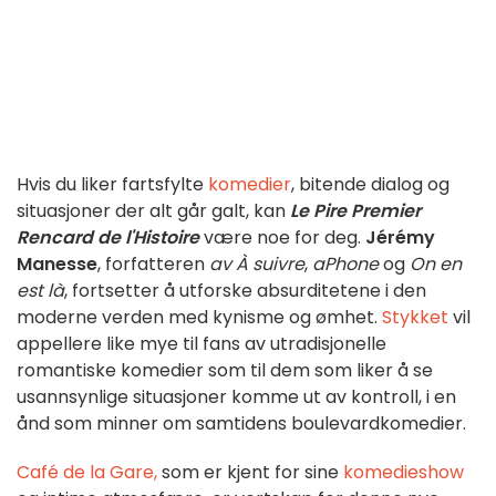
Hvis du liker fartsfylte
komedier
, bitende dialog og
situasjoner der alt går galt, kan
Le Pire Premier
Rencard de l'Histoire
være noe for deg.
Jérémy
Manesse
, forfatteren
av À suivre
,
aPhone
og
On en
est là
, fortsetter å utforske absurditetene i den
moderne verden med kynisme og ømhet.
Stykket
vil
appellere like mye til fans av utradisjonelle
romantiske komedier som til dem som liker å se
usannsynlige situasjoner komme ut av kontroll, i en
ånd som minner om samtidens boulevardkomedier.
Café de la Gare,
som er kjent for sine
komedieshow