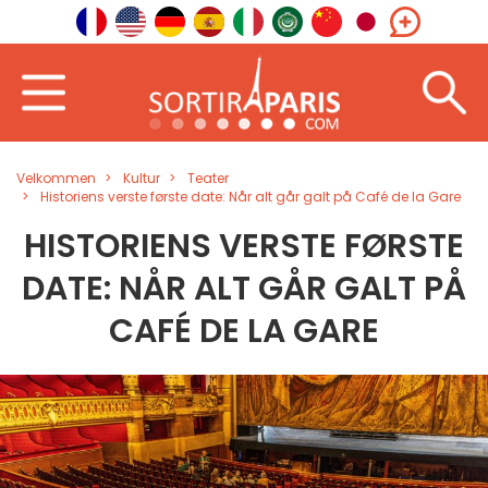
Velkommen
Kultur
Teater
Historiens verste første date: Når alt går galt på Café de la Gare
HISTORIENS VERSTE FØRSTE
DATE: NÅR ALT GÅR GALT PÅ
CAFÉ DE LA GARE