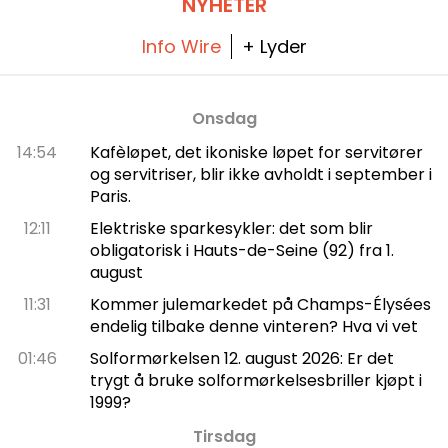
NYHETER
Info Wire
+ Lyder
Onsdag
14:54
Kafèløpet, det ikoniske løpet for servitører
og servitriser, blir ikke avholdt i september i
Paris.
12:11
Elektriske sparkesykler: det som blir
obligatorisk i Hauts-de-Seine (92) fra 1.
august
11:31
Kommer julemarkedet på Champs-Élysées
endelig tilbake denne vinteren? Hva vi vet
01:46
Solformørkelsen 12. august 2026: Er det
trygt å bruke solformørkelsesbriller kjøpt i
1999?
Tirsdag