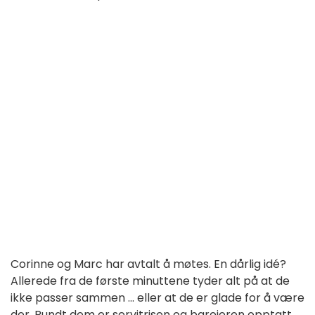
Corinne og Marc har avtalt å møtes. En dårlig idé?
Allerede fra de første minuttene tyder alt på at de
ikke passer sammen ... eller at de er glade for å være
der. Rundt dem er servitrisen og bareieren opptatt