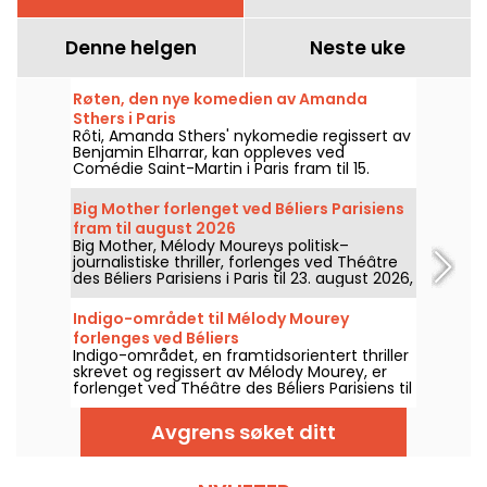
Denne helgen
Neste uke
Røten, den nye komedien av Amanda
Sthers i Paris
Rôti, Amanda Sthers' nykomedie regissert av
Benjamin Elharrar, kan oppleves ved
Comédie Saint-Martin i Paris fram til 15.
oktober 2026.
Big Mother forlenget ved Béliers Parisiens
fram til august 2026
Big Mother, Mélody Moureys politisk–
journalistiske thriller, forlenges ved Théâtre
des Béliers Parisiens i Paris til 23. august 2026,
med forestillinger fra tirsdag til søndag.
Indigo-området til Mélody Mourey
forlenges ved Béliers
Indigo-området, en framtidsorientert thriller
skrevet og regissert av Mélody Mourey, er
forlenget ved Théâtre des Béliers Parisiens til
31. desember 2026.
Avgrens søket ditt