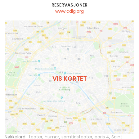
RESERVASJONER
www.cdlg.org
VIS KORTET
Nøkkelord :
teater
,
humor
,
samtidsteater
,
paris 4
,
Saint