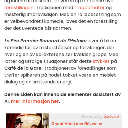
og intime atmosfære, er vertskap for denne nye
forestillingen
i tradisjonen med
troppeteater
og
mesterlig improvisasjon. Med en rollebesetning som
er velbevandret i komedie, loves det en forestilling
der det uventede blir normen.
Le Pire Premier Rencard de l'Histoire
lover å bli en
komedie full av misforståelser og forviklinger, der
hver og en av karakterene ser kvelden glippe. Med
latter og utrolige situasjoner står dette
stykket
på
Café de la Gare
i tradisjonen av forestillinger som
treffer spikeren på hodet takket være en meislet
dialog og en smittende energi.
Denne siden kan inneholde elementer assistert av
AI,
mer informasjon her
.