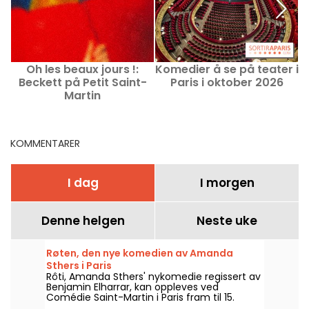
Oh les beaux jours !:
Komedier å se på teater i
T
Beckett på Petit Saint-
Paris i oktober 2026
Martin
KOMMENTARER
I dag
I morgen
Denne helgen
Neste uke
Røten, den nye komedien av Amanda
Sthers i Paris
Rôti, Amanda Sthers' nykomedie regissert av
Benjamin Elharrar, kan oppleves ved
Comédie Saint-Martin i Paris fram til 15.
oktober 2026.