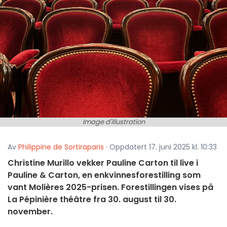
Image d'illustration
Av
Philippine de Sortiraparis
· Oppdatert 17. juni 2025 kl. 10:33
Christine Murillo vekker Pauline Carton til live i
Pauline & Carton, en enkvinnesforestilling som
vant Molières 2025-prisen. Forestillingen vises på
La Pépinière théâtre fra 30. august til 30.
november.