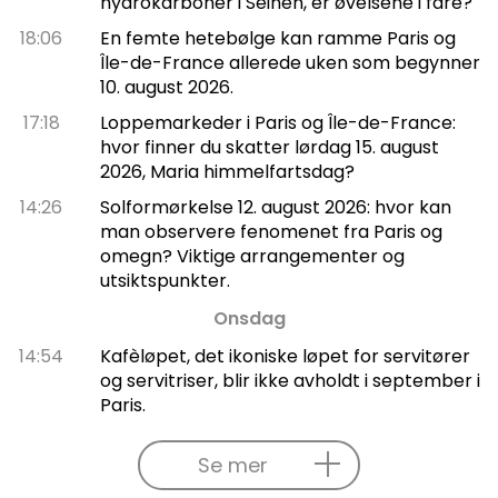
hydrokarboner i Seinen, er øvelsene i fare?
18:06
En femte hetebølge kan ramme Paris og
Île-de-France allerede uken som begynner
10. august 2026.
17:18
Loppemarkeder i Paris og Île-de-France:
hvor finner du skatter lørdag 15. august
2026, Maria himmelfartsdag?
14:26
Solformørkelse 12. august 2026: hvor kan
man observere fenomenet fra Paris og
omegn? Viktige arrangementer og
utsiktspunkter.
Onsdag
14:54
Kafèløpet, det ikoniske løpet for servitører
og servitriser, blir ikke avholdt i september i
Paris.
Se mer