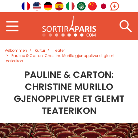
Velkommen
Kultur
Teater
Pauline & Carton: Christine Murillo gjenoppliver et glemt
teaterikon
PAULINE & CARTON:
CHRISTINE MURILLO
GJENOPPLIVER ET GLEMT
TEATERIKON