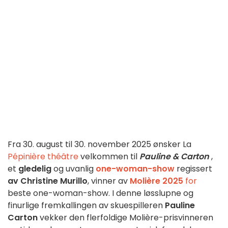
Fra 30. august til 30. november 2025 ønsker La
Pépinière théâtre
velkommen til
Pauline & Carton
,
et
gledelig
og uvanlig
one-woman-show
regissert
av Christine Murillo
, vinner av
Molière 2025
for
beste one-woman-show. I denne løsslupne og
finurlige fremkallingen av skuespilleren
Pauline
Carton
vekker den flerfoldige Molière-prisvinneren