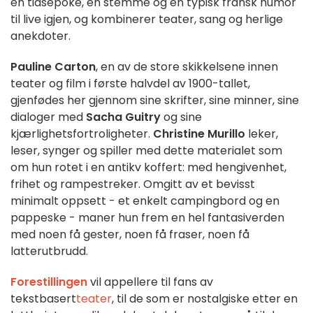
en tidsepoke, en stemme og en typisk fransk humor
til live igjen, og kombinerer teater, sang og herlige
anekdoter.
Pauline Carton
, en av de store skikkelsene innen
teater og film i første halvdel av 1900-tallet,
gjenfødes her gjennom sine skrifter, sine minner, sine
dialoger med
Sacha Guitry
og sine
kjærlighetsfortroligheter.
Christine Murillo
leker,
leser, synger og spiller med dette materialet som
om hun rotet i en antikv koffert: med hengivenhet,
frihet og rampestreker. Omgitt av et bevisst
minimalt oppsett - et enkelt campingbord og en
pappeske - maner hun frem en hel fantasiverden
med noen få gester, noen få fraser, noen få
latterutbrudd.
Forestillingen
vil appellere til fans av
tekstbasert
teater
, til de som er nostalgiske etter en