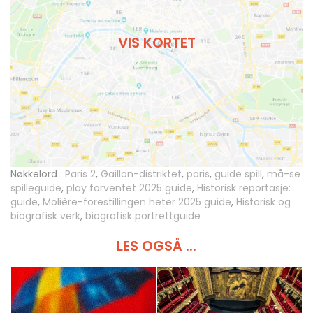
VIS KORTET
Nøkkelord :
Paris 2
,
Gaillon-distriktet
,
paris
,
guide spill
,
må-se
spilleguide
,
play forventet 2025 guide
,
Historisk reportasje:
guide
,
Molière-forestillingen heter 2025 guide
,
Historisk og
biografisk verk
,
biografisk portrettguide
LES OGSÅ ...