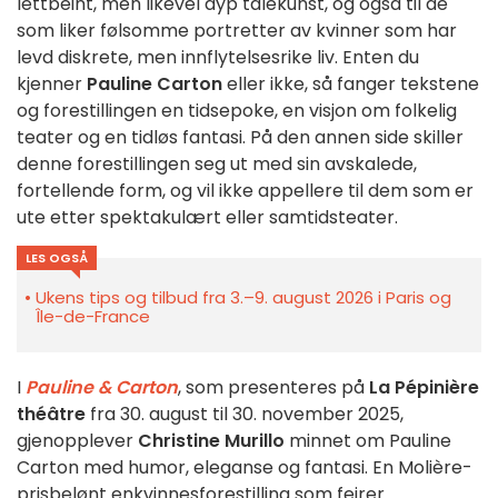
lettbeint, men likevel dyp talekunst, og også til de
som liker følsomme portretter av kvinner som har
levd diskrete, men innflytelsesrike liv. Enten du
kjenner
Pauline Carton
eller ikke, så fanger tekstene
og forestillingen en tidsepoke, en visjon om folkelig
teater og en tidløs fantasi. På den annen side skiller
denne forestillingen seg ut med sin avskalede,
fortellende form, og vil ikke appellere til dem som er
ute etter spektakulært eller samtidsteater.
LES OGSÅ
Ukens tips og tilbud fra 3.–9. august 2026 i Paris og
Île-de-France
I
Pauline & Carton
, som presenteres på
La Pépinière
théâtre
fra 30. august til 30. november 2025,
gjenopplever
Christine Murillo
minnet om Pauline
Carton med humor, eleganse og fantasi. En Molière-
prisbelønt enkvinnesforestilling som feirer