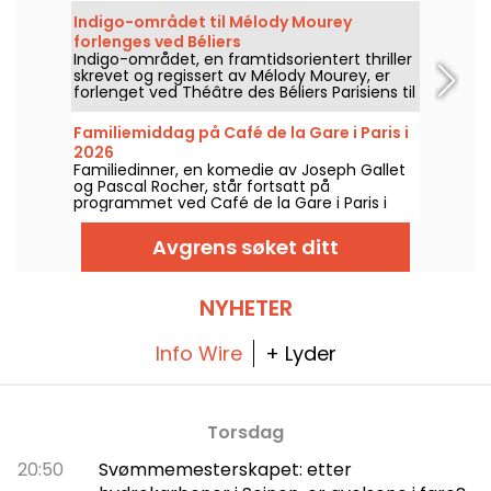
Indigo-området til Mélody Mourey
forlenges ved Béliers
Indigo-området, en framtidsorientert thriller
skrevet og regissert av Mélody Mourey, er
forlenget ved Théâtre des Béliers Parisiens til
31. desember 2026.
Familiemiddag på Café de la Gare i Paris i
2026
Familiedinner, en komedie av Joseph Gallet
og Pascal Rocher, står fortsatt på
programmet ved Café de la Gare i Paris i
2026.En familiesammenkomst under press
rundt Alexanders 30-årsdag.
Avgrens søket ditt
NYHETER
Info Wire
+ Lyder
Torsdag
20:50
Svømmemesterskapet: etter