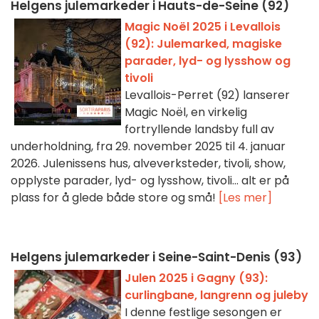
Helgens julemarkeder i Hauts-de-Seine (92)
Magic Noël 2025 i Levallois
(92): Julemarked, magiske
parader, lyd- og lysshow og
tivoli
Levallois-Perret (92) lanserer
Magic Noël, en virkelig
fortryllende landsby full av
underholdning, fra 29. november 2025 til 4. januar
2026. Julenissens hus, alveverksteder, tivoli, show,
opplyste parader, lyd- og lysshow, tivoli... alt er på
plass for å glede både store og små!
[Les mer]
Helgens julemarkeder i Seine-Saint-Denis (93)
Julen 2025 i Gagny (93):
curlingbane, langrenn og juleby
I denne festlige sesongen er