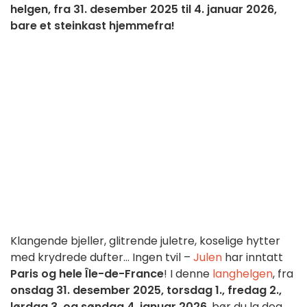
helgen, fra 31. desember 2025 til 4. januar 2026,
bare et steinkast hjemmefra!
Klangende bjeller, glitrende juletre, koselige hytter
med krydrede dufter… Ingen tvil –
Julen
har inntatt
Paris og hele Île-de-France
! I denne
langhelgen
, fra
onsdag 31. desember 2025, torsdag 1., fredag 2.,
lørdag 3. og søndag 4. januar 2026
, bør du la deg