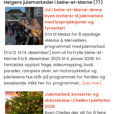
Helgens julemarkeder i Seine-et-Marne (77)
Jul i Seine-et-Marne: denne
byen inviterer til julemarked
med lysprojeksjoner og
fyrverkeri
Dra til Meaux for å oppdage
«Meaux & Merveilles»,
programmet med julemarked
(fra 12. til 14. desember) som vil fortrylle Seine-et-
Marne fra 6. desember 2025 til 4. januar 2026. En
fantastisk opplyst hage, videomapping, tivoli,
parader, rampete alver, en motorsykkeltur og
julenissens hus står på programmet for familier og
besøkende. Klikk her for programmet...
[Les mer]
Julemarked, konserter og
skøytebane i Chelles i juleferien
2025
Byen Chelles gjør alt for å feire