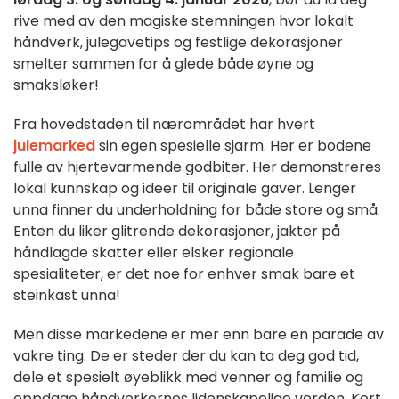
rive med av den magiske stemningen hvor lokalt
håndverk, julegavetips og festlige dekorasjoner
smelter sammen for å glede både øyne og
smaksløker!
Fra hovedstaden til nærområdet har hvert
julemarked
sin egen spesielle sjarm. Her er bodene
fulle av hjertevarmende godbiter. Her demonstreres
lokal kunnskap og ideer til originale gaver. Lenger
unna finner du underholdning for både store og små.
Enten du liker glitrende dekorasjoner, jakter på
håndlagde skatter eller elsker regionale
spesialiteter, er det noe for enhver smak bare et
steinkast unna!
Men disse markedene er mer enn bare en parade av
vakre ting: De er steder der du kan ta deg god tid,
dele et spesielt øyeblikk med venner og familie og
oppdage håndverkernes lidenskapelige verden. Kort