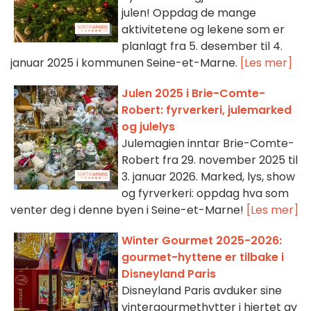
julen! Oppdag de mange
aktivitetene og lekene som er
planlagt fra 5. desember til 4.
januar 2025 i kommunen Seine-et-Marne.
[Les mer]
Julen 2025 i Brie-Comte-
Robert: fyrverkeri, julemarked
og julelys
Julemagien inntar Brie-Comte-
Robert fra 29. november 2025 til
3. januar 2026. Marked, lys, show
og fyrverkeri: oppdag hva som
venter deg i denne byen i Seine-et-Marne!
[Les mer]
Winter Gourmet 2025-2026:
gourmet-hyttene er tilbake i
Disneyland Paris
Disneyland Paris avduker sine
vintergourmethytter i hjertet av