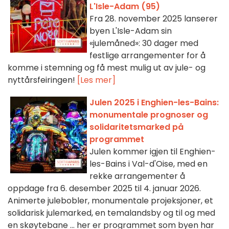
L'Isle-Adam (95)
Fra 28. november 2025 lanserer
byen L'Isle-Adam sin
«julemåned»: 30 dager med
festlige arrangementer for å
komme i stemning og få mest mulig ut av jule- og
nyttårsfeiringen!
[Les mer]
Julen 2025 i Enghien-les-Bains:
monumentale prognoser og
solidaritetsmarked på
programmet
Julen kommer igjen til Enghien-
les-Bains i Val-d'Oise, med en
rekke arrangementer å
oppdage fra 6. desember 2025 til 4. januar 2026.
Animerte julebobler, monumentale projeksjoner, et
solidarisk julemarked, en temalandsby og til og med
en skøytebane ... her er programmet som byen har