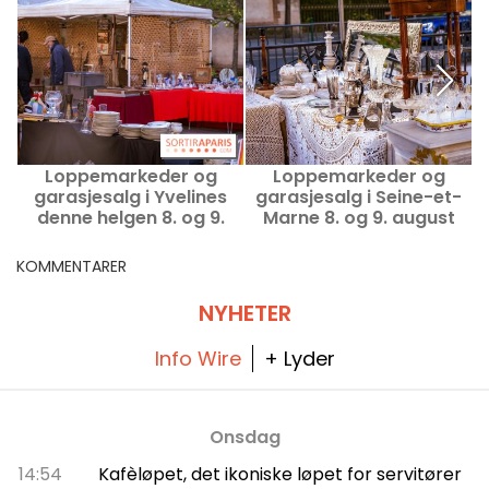
Loppemarkeder og
Loppemarkeder og
garasjesalg i Yvelines
garasjesalg i Seine-et-
h
denne helgen 8. og 9.
Marne 8. og 9. august
d
august 2026 - 78
2026 - 77
KOMMENTARER
NYHETER
Info Wire
+ Lyder
Onsdag
14:54
Kafèløpet, det ikoniske løpet for servitører