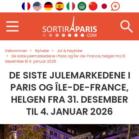
Velkommen
Nyheter
Jul & Høytider
De siste julemarkedene i Paris og Île-de-France, helgen fra 31.
desember til 4. januar 2026
DE SISTE JULEMARKEDENE I
PARIS OG ÎLE-DE-FRANCE,
HELGEN FRA 31. DESEMBER
TIL 4. JANUAR 2026