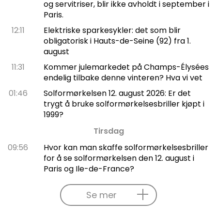
og servitriser, blir ikke avholdt i september i
Paris.
12:11
Elektriske sparkesykler: det som blir
obligatorisk i Hauts-de-Seine (92) fra 1.
august
11:31
Kommer julemarkedet på Champs-Élysées
endelig tilbake denne vinteren? Hva vi vet
01:46
Solformørkelsen 12. august 2026: Er det
trygt å bruke solformørkelsesbriller kjøpt i
1999?
Tirsdag
09:56
Hvor kan man skaffe solformørkelsesbriller
for å se solformørkelsen den 12. august i
Paris og Ile-de-France?
Se mer