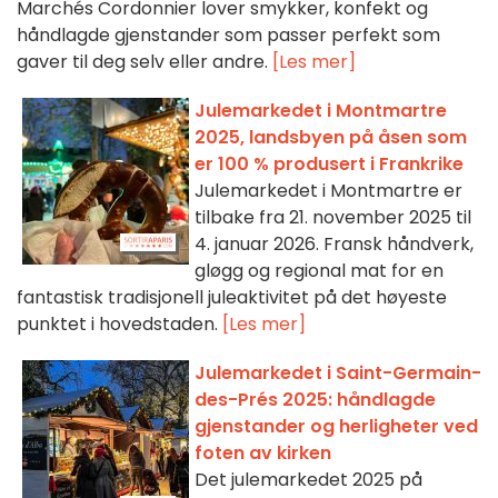
Marchés Cordonnier lover smykker, konfekt og
håndlagde gjenstander som passer perfekt som
gaver til deg selv eller andre.
[Les mer]
Julemarkedet i Montmartre
2025, landsbyen på åsen som
er 100 % produsert i Frankrike
Julemarkedet i Montmartre er
tilbake fra 21. november 2025 til
4. januar 2026. Fransk håndverk,
gløgg og regional mat for en
fantastisk tradisjonell juleaktivitet på det høyeste
punktet i hovedstaden.
[Les mer]
Julemarkedet i Saint-Germain-
des-Prés 2025: håndlagde
gjenstander og herligheter ved
foten av kirken
Det julemarkedet 2025 på