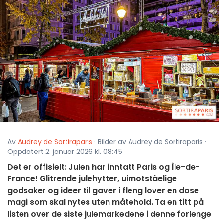
Av
Audrey de Sortiraparis
· Bilder av Audrey de Sortiraparis ·
Oppdatert 2. januar 2026 kl. 08:45
Det er offisielt: Julen har inntatt Paris og Île-de-
France! Glitrende julehytter, uimotståelige
godsaker og ideer til gaver i fleng lover en dose
magi som skal nytes uten måtehold. Ta en titt på
listen over de siste julemarkedene i denne forlenge