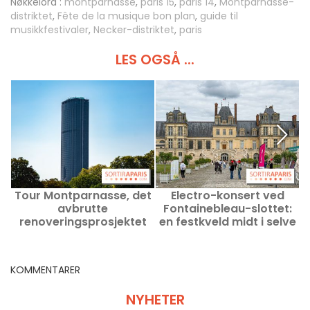
Nøkkelord :
montparnasse
,
paris 15
,
paris 14
,
Montparnasse-
distriktet
,
Fête de la musique bon plan
,
guide til
musikkfestivaler
,
Necker-distriktet
,
paris
LES OGSÅ ...
Tour Montparnasse, det
Electro-konsert ved
M
avbrutte
Fontainebleau-slottet:
renoveringsprosjektet
en festkveld midt i selve
på 800 millioner, hva blir
monumentet.
det av?
KOMMENTARER
NYHETER