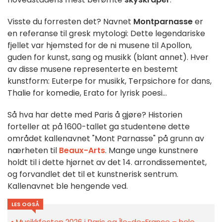
Visste du forresten det? Navnet
Montparnasse
er
en referanse til gresk mytologi: Dette legendariske
fjellet var hjemsted for de ni musene til Apollon,
guden for kunst, sang og musikk (blant annet). Hver
av disse musene representerte en bestemt
kunstform: Euterpe for musikk, Terpsichore for dans,
Thalie for komedie, Erato for lyrisk poesi...
Så hva har dette med Paris å gjøre? Historien
forteller at på 1600-tallet ga studentene dette
området kallenavnet "Mont Parnasse" på grunn av
nærheten til
Beaux-Arts
. Mange unge kunstnere
holdt til i dette hjørnet av det 14. arrondissementet,
og forvandlet det til et kunstnerisk sentrum.
Kallenavnet ble hengende ved.
LES OGSÅ
Musikkfesten 2026 i Paris og Île-de-France – hele