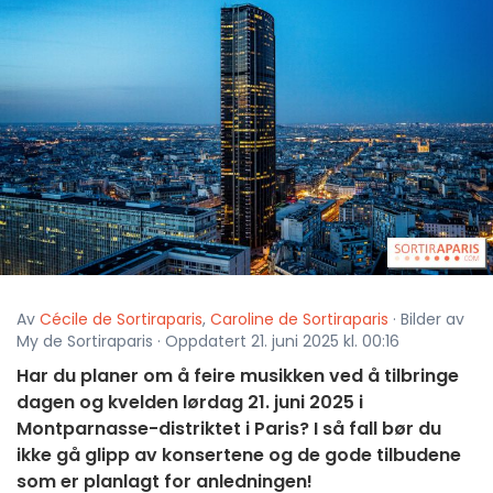
Av
Cécile de Sortiraparis
,
Caroline de Sortiraparis
· Bilder av
My de Sortiraparis · Oppdatert 21. juni 2025 kl. 00:16
Har du planer om å feire musikken ved å tilbringe
dagen og kvelden lørdag 21. juni 2025 i
Montparnasse-distriktet i Paris? I så fall bør du
ikke gå glipp av konsertene og de gode tilbudene
som er planlagt for anledningen!