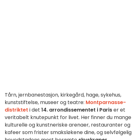
Tårn, jernbanestasjon, kirkegård, hage, sykehus,
kunststiftelse, museer og teatre:
Montparnasse-
distriktet
i det
14. arrondissementet i Paris
er et
veritabelt knutepunkt for livet. Her finner du mange
kulturelle og kunstneriske arenaer, restauranter og
kafeer som frister smaksløkene dine, og selvfølgelig
hovedstadens mest berømte
skyskraper
.