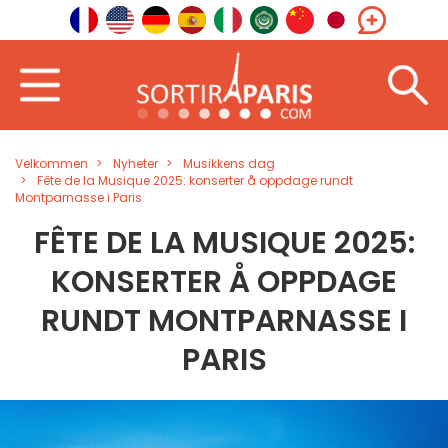
Velkommen
Nyheter
Musikkens dag
Fête de la Musique 2025: konserter å oppdage rundt
Montparnasse i Paris
FÊTE DE LA MUSIQUE 2025:
KONSERTER Å OPPDAGE
RUNDT MONTPARNASSE I
PARIS