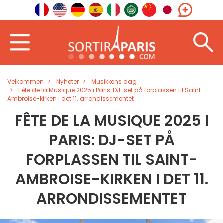
Velkommen
Nyheter
Musikkens dag
Fête de la Musique 2025 i Paris: DJ-set på forplassen til Saint-
Ambroise-kirken i det 11. arrondissementet
FÊTE DE LA MUSIQUE 2025 I
PARIS: DJ-SET PÅ
FORPLASSEN TIL SAINT-
AMBROISE-KIRKEN I DET 11.
ARRONDISSEMENTET