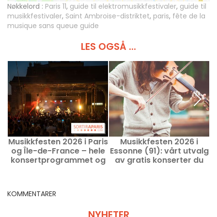
Nøkkelord :
Paris 11
,
guide til elektromusikkfestivaler
,
guide til
musikkfestivaler
,
Saint Ambroise-distriktet
,
paris
,
fête de la
musique sans queue guide
LES OGSÅ ...
Musikkfesten 2026 i Paris
Musikkfesten 2026 i
M
og Île-de-France – hele
Essonne (91): vårt utvalg
konsertprogrammet og
av gratis konserter du
k
gode tilbud
ikke bør gå glipp av
KOMMENTARER
NYHETER