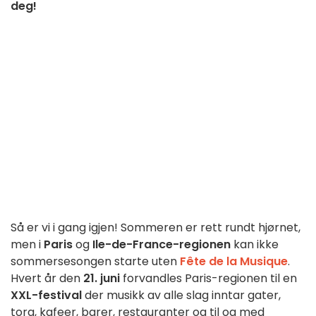
deg!
Så er vi i gang igjen! Sommeren er rett rundt hjørnet,
men i
Paris
og
Ile-de-France-regionen
kan ikke
sommersesongen starte uten
Fête de la Musique
.
Hvert år den
21. juni
forvandles Paris-regionen til en
XXL-festival
der musikk av alle slag inntar gater,
torg, kafeer, barer, restauranter og til og med