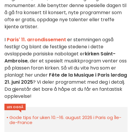
monumenter. Alle benytter denne spesielle dagen til
å gå fra konsert til konsert, nyte programmer som
ofte er gratis, oppdage nye talenter eller treffe
kjente artister.
I
Paris' 11. arrondissement
er stemningen også
festlig! Og blant de festlige stedene i dette
avslappede parisiske nabolaget er
kirken Saint-
Ambroise
, der et spesielt musikkprogram venter oss
på plassen foran kirken. Så vil du vite hva som er
planlagt her under
Fête de la Musique i Paris
lørdag
21. juni 2025
? Vi deler programmet med deg i detalj.
Da gjenstår det bare å håpe at du får en fantastisk
opplevelse!
LES OGSÅ
Gode tips for uken 10.–16. august 2026 i Paris og Île-
de-France