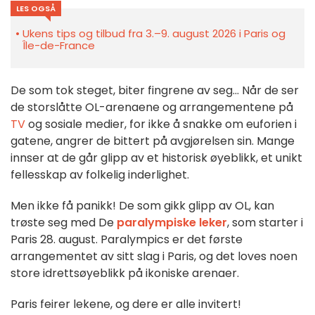
LES OGSÅ
Ukens tips og tilbud fra 3.–9. august 2026 i Paris og
Île-de-France
De som tok steget, biter fingrene av seg... Når de ser
de storslåtte OL-arenaene og arrangementene på
TV
og sosiale medier, for ikke å snakke om euforien i
gatene, angrer de bittert på avgjørelsen sin. Mange
innser at de går glipp av et historisk øyeblikk, et unikt
fellesskap av folkelig inderlighet.
Men ikke få panikk! De som gikk glipp av OL, kan
trøste seg med De
paralympiske leker
, som starter i
Paris 28. august. Paralympics er det første
arrangementet av sitt slag i Paris, og det loves noen
store idrettsøyeblikk på ikoniske arenaer.
Paris feirer lekene, og dere er alle invitert!