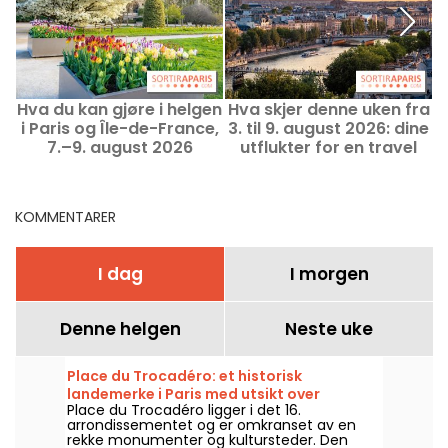
Hva du kan gjøre i helgen
Hva skjer denne uken fra
i Paris og Île-de-France,
3. til 9. august 2026: dine
7.–9. august 2026
utflukter for en travel
uke i Paris
KOMMENTARER
I dag
I morgen
Denne helgen
Neste uke
Place du Trocadéro: et historisk
landemerke i Paris med utsikt over
Place du Trocadéro ligger i det 16.
Eiffeltårnet
arrondissementet og er omkranset av en
rekke monumenter og kultursteder. Den