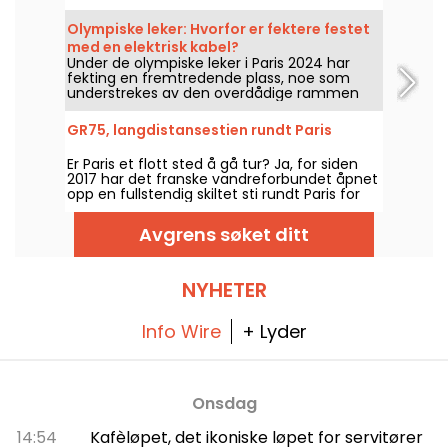
tiltrekker seg både turister og fastboende
parisere takket være den uslåelige utsikten
Olympiske leker: Hvorfor er fektere festet
over Eiffeltårnet.
med en elektrisk kabel?
Under de olympiske leker i Paris 2024 har
fekting en fremtredende plass, noe som
understrekes av den overdådige rammen
rundt Grand Palais. Og hvis du lurer på
hvorfor fekterne er festet med elektriske
GR75, langdistansestien rundt Paris
kabler, er den gode nyheten at vi kan
forklare det for deg!
Er Paris et flott sted å gå tur? Ja, for siden
2017 har det franske vandreforbundet åpnet
opp en fullstendig skiltet sti rundt Paris for
alle turentusiaster.
Avgrens søket ditt
NYHETER
Info Wire
+ Lyder
Onsdag
14:54
Kafèløpet, det ikoniske løpet for servitører