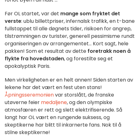
Før OL startet, var det
mange som fryktet det
verste
: ublu billettpriser, infernalsk trafikk, en t-bane
fullstappet til alle døgnets tider, risikoen for angrep,
tilstrømningen av turister, generell pessimisme rundt
organiseringen av arrangementet... Kort sagt, hele
pakken! Som et resultat av dette
foretrakk noen å
flykte fra hovedstaden
, og forestilte seg et
apokalyptisk Paris.
Men virkeligheten er en helt annen! Siden starten av
lekene har det vært en fest uten stans!
Åpningsseremonien
var storslått, de franske
utøverne feier
medaljene
, og den olympiske
atmosfæren er rett og slett elektrifiserende. Så
langt har OL vært en rungende suksess, og
skeptikerne har blitt til inkarnerte fans. Nok til å
stilne skeptikerne!