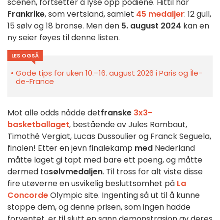
scenen, fortsetter å lyse opp podiene. Hittil har
Frankrike
, som vertsland, samlet
45 medaljer
: 12 gull,
15 sølv og 18 bronse. Men den
5. august 2024
kan en
ny seier føyes til denne listen.
LES OGSÅ
Gode tips for uken 10.–16. august 2026 i Paris og Île-
de-France
Mot alle odds nådde det
franske
3x3-
basketballaget
, bestående av Jules Rambaut,
Timothé Vergiat, Lucas Dussoulier og Franck Seguela,
finalen!
Etter en jevn finalekamp
med
Nederland
måtte laget gi tapt med bare ett poeng, og måtte
dermed ta
sølvmedaljen
. Til tross for alt viste disse
fire utøverne en usvikelig besluttsomhet på
La
Concorde
Olympic site. Ingenting så ut til å kunne
stoppe dem, og denne prisen, som ingen hadde
forventet, er til slutt en sann demonstrasjon av deres