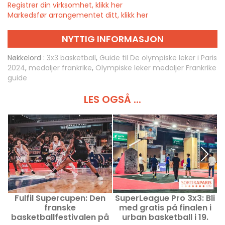
Registrer din virksomhet, klikk her
Markedsfør arrangementet ditt, klikk her
NYTTIG INFORMASJON
Nøkkelord :
3x3 basketball
,
Guide til De olympiske leker i Paris
2024
,
medaljer frankrike
,
Olympiske leker medaljer Frankrike
guide
LES OGSÅ ...
Fulfil Supercupen: Den
SuperLeague Pro 3x3: Bli
franske
med gratis på finalen i
basketballfestivalen på
urban basketball i 19.