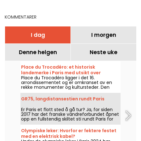
Stade Roland-Garros
arrondissement
KOMMENTARER
I dag
I morgen
Denne helgen
Neste uke
Place du Trocadéro: et historisk
landemerke i Paris med utsikt over
Place du Trocadéro ligger i det 16.
Eiffeltårnet
arrondissementet og er omkranset av en
rekke monumenter og kultursteder. Den
tiltrekker seg både turister og fastboende
parisere takket være den uslåelige utsikten
GR75, langdistansestien rundt Paris
over Eiffeltårnet.
Er Paris et flott sted å gå tur? Ja, for siden
2017 har det franske vandreforbundet åpnet
opp en fullstendig skiltet sti rundt Paris for
alle turentusiaster.
Olympiske leker: Hvorfor er fektere festet
med en elektrisk kabel?