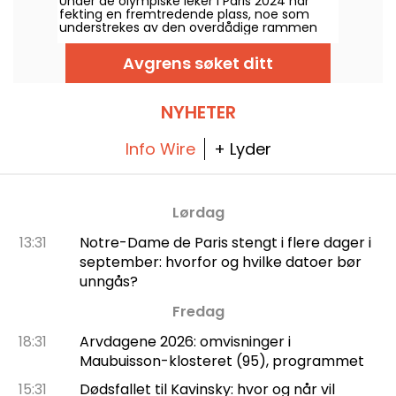
Under de olympiske leker i Paris 2024 har
fekting en fremtredende plass, noe som
understrekes av den overdådige rammen
rundt Grand Palais. Og hvis du lurer på
hvorfor fekterne er festet med elektriske
Avgrens søket ditt
kabler, er den gode nyheten at vi kan
forklare det for deg!
NYHETER
Info Wire
+ Lyder
Lørdag
13:31
Notre-Dame de Paris stengt i flere dager i
september: hvorfor og hvilke datoer bør
unngås?
Fredag
18:31
Arvdagene 2026: omvisninger i
Maubuisson-klosteret (95), programmet
15:31
Dødsfallet til Kavinsky: hvor og når vil