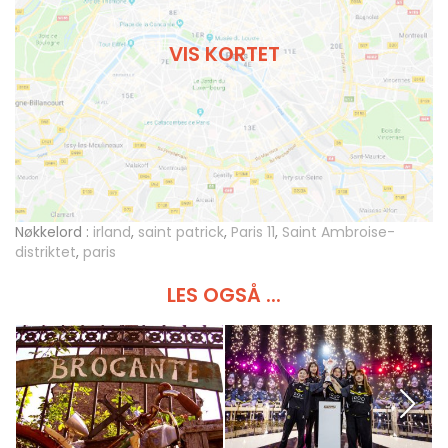
VIS KORTET
Nøkkelord :
irland
,
saint patrick
,
Paris 11
,
Saint Ambroise-
distriktet
,
paris
LES OGSÅ ...