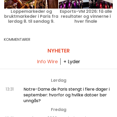
Loppemarkeder og
Esports-VM 2026: få alle
bruktmarkeder i Paris fra
resultater og vinnerne i
lørdag 8. til søndag 9.
hver finale
m
august 2026 - helgens
s
program
KOMMENTARER
NYHETER
Info Wire
+ Lyder
Lørdag
13:31
Notre-Dame de Paris stengt i flere dager i
september: hvorfor og hvilke datoer bør
unngås?
Fredag