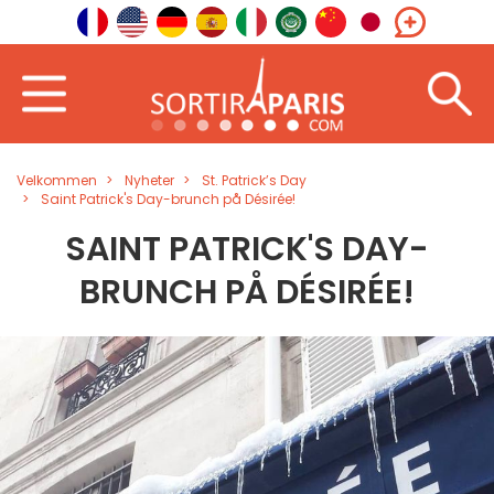
Velkommen
Nyheter
St. Patrick’s Day
Saint Patrick's Day-brunch på Désirée!
SAINT PATRICK'S DAY-
BRUNCH PÅ DÉSIRÉE!