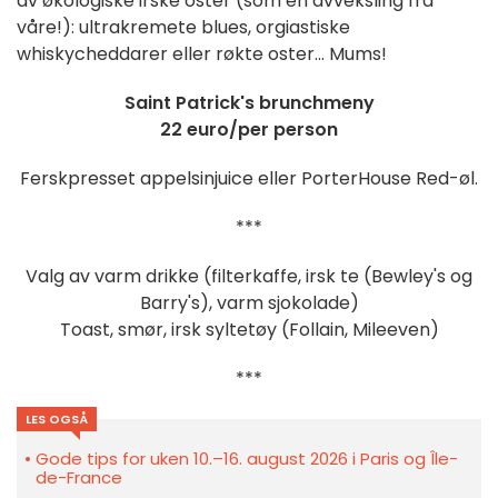
av økologiske irske oster (som en avveksling fra
våre!): ultrakremete blues, orgiastiske
whiskycheddarer eller røkte oster... Mums!
Saint Patrick's brunchmeny
22 euro/per person
Ferskpresset appelsinjuice eller PorterHouse Red-øl.
***
Valg av varm drikke (filterkaffe, irsk te (Bewley's og
Barry's), varm sjokolade)
Toast, smør, irsk syltetøy (Follain, Mileeven)
***
LES OGSÅ
Gode tips for uken 10.–16. august 2026 i Paris og Île-
de-France