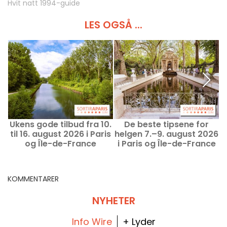
Hvit natt 1994-guide
LES OGSÅ ...
Ukens gode tilbud fra 10.
De beste tipsene for
til 16. august 2026 i Paris
helgen 7.–9. august 2026
l
og Île-de-France
i Paris og Île-de-France
P
KOMMENTARER
NYHETER
Info Wire
+ Lyder