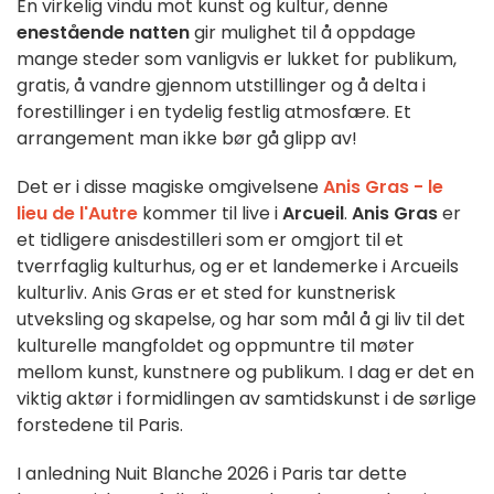
En virkelig vindu mot kunst og kultur, denne
enestående natten
gir mulighet til å oppdage
mange steder som vanligvis er lukket for publikum,
gratis, å vandre gjennom utstillinger og å delta i
forestillinger i en tydelig festlig atmosfære. Et
arrangement man ikke bør gå glipp av!
Det er i disse magiske omgivelsene
Anis Gras - le
lieu de l'Autre
kommer til live i
Arcueil
.
Anis Gras
er
et tidligere anisdestilleri som er omgjort til et
tverrfaglig kulturhus, og er et landemerke i Arcueils
kulturliv. Anis Gras er et sted for kunstnerisk
utveksling og skapelse, og har som mål å gi liv til det
kulturelle mangfoldet og oppmuntre til møter
mellom kunst, kunstnere og publikum. I dag er det en
viktig aktør i formidlingen av samtidskunst i de sørlige
forstedene til Paris.
I anledning Nuit Blanche 2026 i Paris tar dette