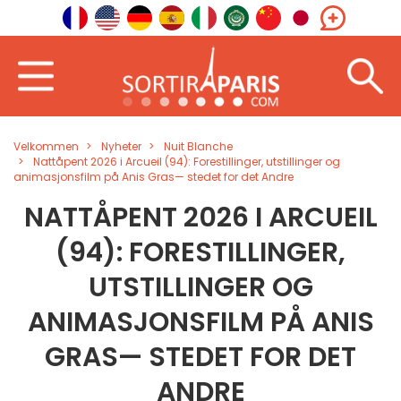
Velkommen
Nyheter
Nuit Blanche
Nattåpent 2026 i Arcueil (94): Forestillinger, utstillinger og
animasjonsfilm på Anis Gras— stedet for det Andre
NATTÅPENT 2026 I ARCUEIL
(94): FORESTILLINGER,
UTSTILLINGER OG
ANIMASJONSFILM PÅ ANIS
GRAS— STEDET FOR DET
ANDRE