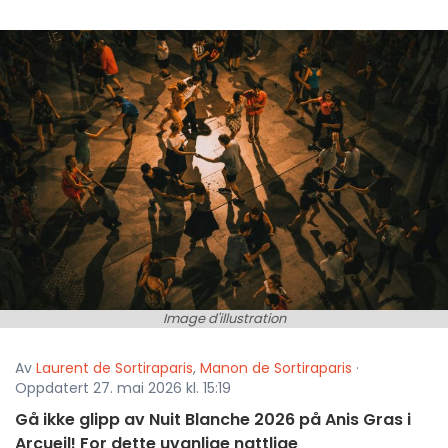
Image d'illustration
Av
Laurent de Sortiraparis
,
Manon de Sortiraparis
·
Oppdatert 27. mai 2026 kl. 15:19
Gå ikke glipp av Nuit Blanche 2026 på Anis Gras i
Arcueil! For dette uvanlige nattlige