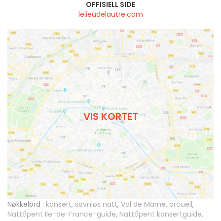
OFFISIELL SIDE
lelieudelautre.com
VIS KORTET
Nøkkelord :
konsert
,
søvnløs natt
,
Val de Marne
,
arcueil
,
Nattåpent Ile-de-France-guide
,
Nattåpent konsertguide
,