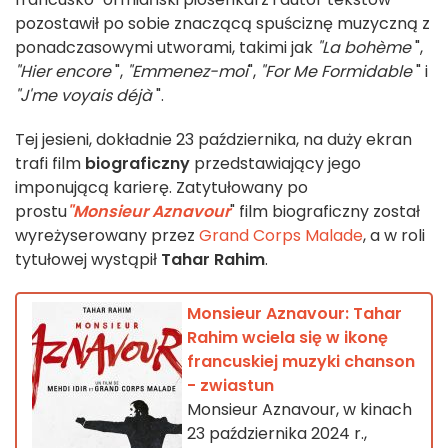
pozostawił po sobie znaczącą spuściznę muzyczną z
ponadczasowymi utworami, takimi jak
"La bohème
",
"Hier encore
",
"Emmenez-moi
",
"For Me Formidable
" i
"J'me voyais déjà
".
Tej jesieni, dokładnie 23 października, na duży ekran
trafi film
biograficzny
przedstawiający jego
imponującą karierę. Zatytułowany po
prostu
"Monsieur Aznavour
" film biograficzny został
wyreżyserowany przez
Grand Corps Malade
, a w roli
tytułowej wystąpił
Tahar Rahim
.
Monsieur Aznavour: Tahar
Rahim wciela się w ikonę
francuskiej muzyki chanson
- zwiastun
Monsieur Aznavour, w kinach
23 października 2024 r.,