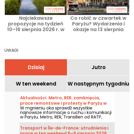
Najciekawsze
Co robić w czwartek w
propozycje na tydzień
Paryżu? Wydarzenia i
10–16 sierpnia 2026 r. w
okazje na 13 sierpnia
P
Paryżu i Île-de-France
2026 roku
UWAGI
Dzisiaj
Jutro
W ten weekend
W następnym tygodniu
Aktualności: Metro, RER, zamknięcia,
prace remontowe i protesty w Paryżu w
W mgnieniu oka sprawdź wszystkie
dniu Sobota, 8 sierpień 2026
najnowsze informacje o ruchu i komunikacji
w Paryżu. Metro, RER, Transilien od RATP,
remonty, utrudnienia, duże wydarzenia i
manifestacje — podpowiadamy, co warto
Transport w Île-de-France: utrudnienia i
wiedzieć, zanim wyjdziesz na ulice Paryża w
prace w ten weekend 8–9 sierpnia 2026