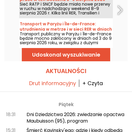
Sobota, 8 sierpień 2026.
Sieć RATP i SNCF będzie miała nowe przerwy
w ruchu w nadchodzący weekend 8–9
sierpnia 2026 r. Kilka linii RER, Transilien i
metra będzie objętych pracami i przerwami;
podajemy pełny zestaw informacji, aby
Transport w Paryżu i Île-de-France:
pomóc w zaplanowaniu podróży.
utrudnienia w metrze i w sieci RER w dniach
Transport publiczny w Paryżu i Île-de-France
3–9 sierpnia 2026.
będzie mocno zakłócony w dniach od 3 do 9
sierpnia 2026 roku, w związku z dużymi
pracami letnimi, które dotykają szczególnie
niektórych linii, według RATP i SNCF.
Udoskonal wyszukiwanie
AKTUALNOŚCI
Drut informacyjny
+ Czyta
Piątek
18:31
Dni Dziedzictwa 2026: zwiedzanie opactwa
Maubuisson (95), program
15:31
Śmierć Kavinsky'ego: gdzie i kiedy odbędą