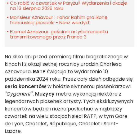
Co robić w czwartek w Paryżu? Wydarzenia i okazje
na 13 sierpnia 2026 roku
Monsieur Aznavour : Tahar Rahim gra ikonę
francuskiej piosenki - Nasz werdykt
Eternel Aznavour: gościnni artyści koncertu
transmitowanego przez France 3
Na kilka dni przed premierą filmu biograficznego w
kinach i z okazji setnej rocznicy urodzin Charlesa
Aznavoura,
RATP
świętuje to wydarzenie 10
października 2024 roku. Przez cały dzień odbędzie się
seria koncertów
w hołdzie słynnemu piosenkarzowi
"Cyganerii
".
Muzycy
metra wykonają niektóre z
legendarnych piosenek artysty. Tych ekskluzywnych
koncertów będzie można posłuchać w najbliższy
czwartek na wielu stacjach sieci RATP, w tym Gare
de Lyon, Châtelet, République, Châtelet i Saint-
Lazare.