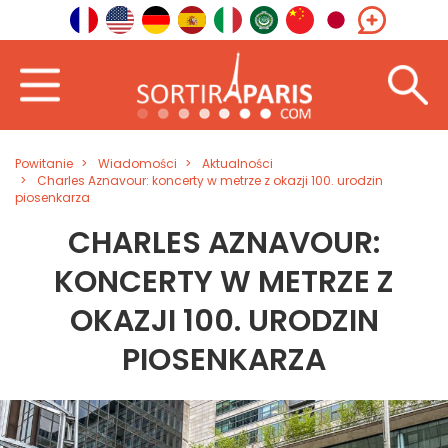
Powitanie
Wiadomości
Aktualności
Charles Aznavour: koncerty w metrze z okazji 100. urodzin
piosenkarza
CHARLES AZNAVOUR:
KONCERTY W METRZE Z
OKAZJI 100. URODZIN
PIOSENKARZA