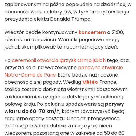
zaplanowanym na późne popołudnie na dziedzińcu, w
obecności wielu celebrytów, w tym amerykańskiego
prezydenta elekta Donalda Trumpa.
Wieczór będzie kontynuowany
koncertem
o
21:00,
również na dziedzińcu. Warunki pogodowe mogą
jednak skomplikować ten upamiętniający dzień.
Po
ceremonii otwarcia Igrzysk Olimpijskich
tego lata,
przyszła kolej na wyczekiwane
ponowne otwarcie
Notre-Dame de Paris
, które będzie naznaczone
obecnością złej pogody. Według
Météo
France,
stolica zostanie dotknięta wietrznymi i deszczowymi
zakłóceniami, szczególnie dotykającymi północną
połowę kraju. Po południu spodziewane są
porywy
wiatru do 60-70 km/h
, którym towarzyszyć będą
regularne opady deszczu. Chociaż intensywność
wiatrów prawdopodobnie zmniejszy się nieco
wieczorem, pozostaną one w zakresie od 50 do 60