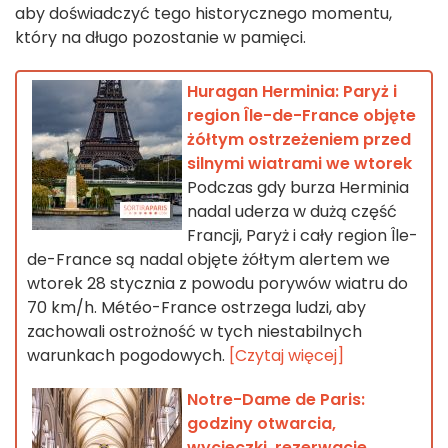
aby doświadczyć tego historycznego momentu,
który na długo pozostanie w pamięci.
Huragan Herminia: Paryż i
region Île-de-France objęte
żółtym ostrzeżeniem przed
silnymi wiatrami we wtorek
Podczas gdy burza Herminia
nadal uderza w dużą część
Francji, Paryż i cały region Île-
de-France są nadal objęte żółtym alertem we
wtorek 28 stycznia z powodu porywów wiatru do
70 km/h. Météo-France ostrzega ludzi, aby
zachowali ostrożność w tych niestabilnych
warunkach pogodowych.
[Czytaj więcej]
Notre-Dame de Paris:
godziny otwarcia,
wycieczki, rezerwacje,