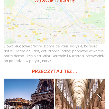
WYŚWIETL KARTĘ
Słowa kluczowe :
Notre-Dame de Paris
,
Paryż 4
,
Katedra
Notre-Dame de Paris
,
aktualności paryż
,
ponowne otwarcie
notre dame
,
Dzielnica Saint Germain l'Auxerrois
,
przewodnik
po pogodzie w paryżu
,
Paryż
PRZECZYTAJ TEŻ ...