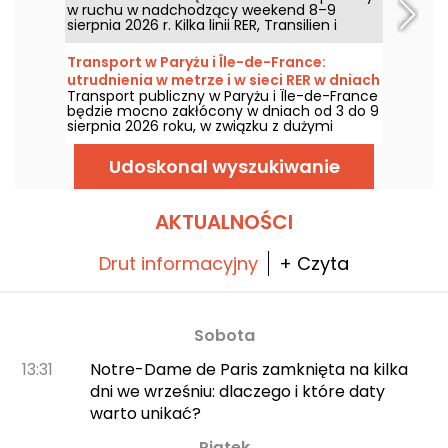
w ruchu w nadchodzący weekend 8–9
sierpnia 2026 r. Kilka linii RER, Transilien i
metra będzie objętych pracami i przerwami;
podajemy pełny zestaw informacji, aby
Transport w Paryżu i Île-de-France:
pomóc w zaplanowaniu podróży.
utrudnienia w metrze i w sieci RER w dniach
Transport publiczny w Paryżu i Île-de-France
3–9 sierpnia 2026.
będzie mocno zakłócony w dniach od 3 do 9
sierpnia 2026 roku, w związku z dużymi
pracami letnimi, które dotykają szczególnie
niektórych linii, według RATP i SNCF.
Udoskonal wyszukiwanie
AKTUALNOŚCI
Drut informacyjny
+ Czyta
Sobota
13:31
Notre-Dame de Paris zamknięta na kilka
dni we wrześniu: dlaczego i które daty
warto unikać?
Piątek