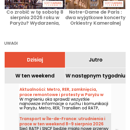
Co zrobić w tę sobotę 8
Notre-Dame de Paris :
sierpnia 2026 roku w
dwa wyjątkowe koncerty
t
Paryżu? Wydarzenia,
Orkiestry Kameralnej
których nie można
Paryża nadchodzą.
przegapić
UWAGI
Dzisiaj
Jutro
W ten weekend
W następnym tygodniu
Aktualności: Metro, RER, zamknięcia,
prace remontowe i protesty w Paryżu w
W mgnieniu oka sprawdź wszystkie
dniu Sobota, 8 sierpień 2026
najnowsze informacje o ruchu i komunikacji
w Paryżu. Metro, RER, Transilien od RATP,
remonty, utrudnienia, duże wydarzenia i
manifestacje — podpowiadamy, co warto
Transport w Île-de-France: utrudnienia i
wiedzieć, zanim wyjdziesz na ulice Paryża w
prace w ten weekend 8–9 sierpnia 2026
Sobota, 8 sierpień 2026.
Sieć RATP i SNCF będzie miała nowe przerwy