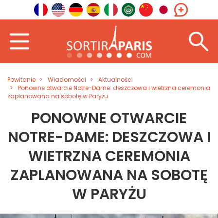
Powitanie
Wiadomości
Aktualności
Ponowne otwarcie Notre-Dame: deszczowa i wietrzna ceremonia
zaplanowana na sobotę w Paryżu
PONOWNE OTWARCIE
NOTRE-DAME: DESZCZOWA I
WIETRZNA CEREMONIA
ZAPLANOWANA NA SOBOTĘ
W PARYŻU