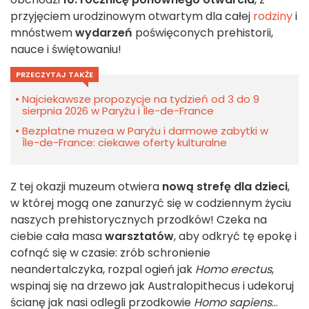
przyjęciem urodzinowym otwartym dla całej
rodziny
i
mnóstwem
wydarzeń
poświęconych prehistorii,
nauce i świętowaniu!
PRZECZYTAJ TAKŻE
Najciekawsze propozycje na tydzień od 3 do 9
sierpnia 2026 w Paryżu i Île-de-France
Bezpłatne muzea w Paryżu i darmowe zabytki w
Île-de-France: ciekawe oferty kulturalne
Z tej okazji muzeum otwiera
nową strefę dla dzieci
,
w której mogą one zanurzyć się w codziennym życiu
naszych prehistorycznych przodków! Czeka na
ciebie cała masa
warsztatów
, aby odkryć tę epokę i
cofnąć się w czasie: zrób schronienie
neandertalczyka, rozpal ogień jak
Homo erectus
,
wspinaj się na drzewo jak Australopithecus i udekoruj
ścianę jak nasi odlegli przodkowie
Homo sapiens
...