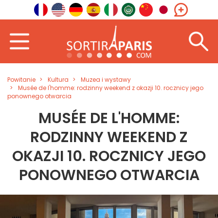
Powitanie
Kultura
Muzea i wystawy
Musée de l'homme: rodzinny weekend z okazji 10. rocznicy jego
ponownego otwarcia
MUSÉE DE L'HOMME:
RODZINNY WEEKEND Z
OKAZJI 10. ROCZNICY JEGO
PONOWNEGO OTWARCIA