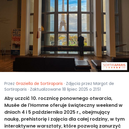
Przez
Graziella de Sortiraparis
· Zdjęcia przez Margot de
Sortiraparis · Zaktualizowane 18 lipiec 2025 o 21:51
Aby uczcić 10. rocznicę ponownego otwarcia,
Musée de l'Homme oferuje świąteczny weekend w
dniach 4 i 5 października 2025 r., obejmujący
naukę, prehistorię i zajęcia dla całej rodziny, w tym
interaktywne warsztaty, które pozwolą zanurzyć