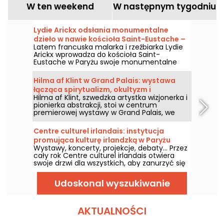
W ten weekend
W następnym tygodniu
Lydie Arickx odsłania monumentalne
dzieło w nawie kościoła Saint-Eustache –
Latem francuska malarka i rzeźbiarka Lydie
nasze zdjęcia
Arickx wprowadza do kościoła Saint-
Eustache w Paryżu swoje monumentalne
dzieło pod tytułem „Le Souffle”. Zapraszamy
od 10 lipca do 29 września 2026 roku, by
Hilma af Klint w Grand Palais: wystawa
podziwiać tę instalację zawieszoną na
łącząca spirytualizm, okultyzm i
siedmiometrowej wysokości nad przęsłem
Hilma af Klint, szwedzka artystka wizjonerka i
abstrakcję
środkowym nawy.
pionierka abstrakcji, stoi w centrum
premierowej wystawy w Grand Palais, we
współpracy z Centre Pompidou, od 6 maja
do 30 sierpnia 2026 roku. Jej mistyczne
Centre culturel irlandais: instytucja
dzieła, czerpiące z duchowości i okultyzmu,
promująca kulturę irlandzką w Paryżu
zostaną po raz pierwszy zaprezentowane we
Wystawy, koncerty, projekcje, debaty... Przez
Francji w ramach trasy obejmującej niemal
cały rok Centre culturel irlandais otwiera
kompletne dzieła z cyklu Obrazy Świątyni, jej
swoje drzwi dla wszystkich, aby zanurzyć się
największego osiągnięcia.
w kulturze Szmaragdowej Wyspy. Przyjrzyjmy
się bliżej tej instytucji kulturalnej,
Udoskonal wyszukiwanie
mieszczącej się od 2002 roku w budynku
Collège des Irlandais w samym sercu
paryskiej Dzielnicy Łacińskiej.
AKTUALNOŚCI