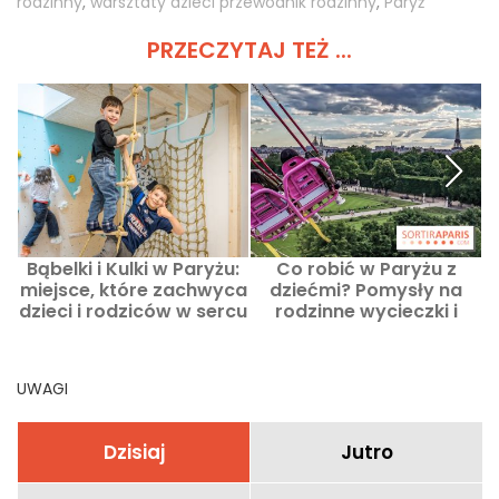
rodzinny
,
warsztaty dzieci przewodnik rodzinny
,
Paryż
PRZECZYTAJ TEŻ ...
Bąbelki i Kulki w Paryżu:
Co robić w Paryżu z
miejsce, które zachwyca
dziećmi? Pomysły na
dzieci i rodziców w sercu
rodzinne wycieczki i
9. dzielnicy Paryża!
adresy przyjazne
dzieciom
UWAGI
Dzisiaj
Jutro