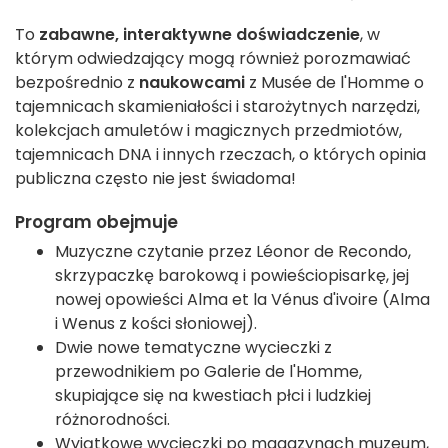
To
zabawne, interaktywne doświadczenie
, w
którym odwiedzający mogą również porozmawiać
bezpośrednio z
naukowcami
z Musée de l'Homme o
tajemnicach skamieniałości i starożytnych narzędzi,
kolekcjach amuletów i magicznych przedmiotów,
tajemnicach DNA i innych rzeczach, o których opinia
publiczna często nie jest świadoma!
Program obejmuje
Muzyczne czytanie przez Léonor de Recondo,
skrzypaczkę barokową i powieściopisarkę, jej
nowej opowieści Alma et la Vénus d'ivoire (Alma
i Wenus z kości słoniowej).
Dwie nowe tematyczne wycieczki z
przewodnikiem po Galerie de l'Homme,
skupiające się na kwestiach płci i ludzkiej
różnorodności.
Wyjątkowe wycieczki po magazynach muzeum,