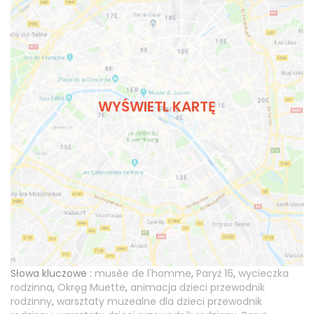
WYŚWIETL KARTĘ
Słowa kluczowe :
musée de l'homme
,
Paryż 16
,
wycieczka
rodzinna
,
Okręg Muette
,
animacja dzieci przewodnik
rodzinny
,
warsztaty muzealne dla dzieci przewodnik