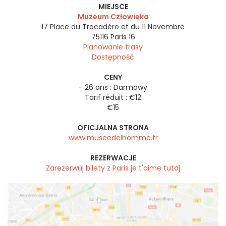
MIEJSCE
Muzeum Człowieka
17 Place du Trocadéro et du 11 Novembre
75116
Paris 16
Planowanie trasy
Dostępność
CENY
- 26 ans : Darmowy
Tarif réduit : €12
€15
OFICJALNA STRONA
www.museedelhomme.fr
REZERWACJE
Zarezerwuj bilety z Paris je t'aime tutaj